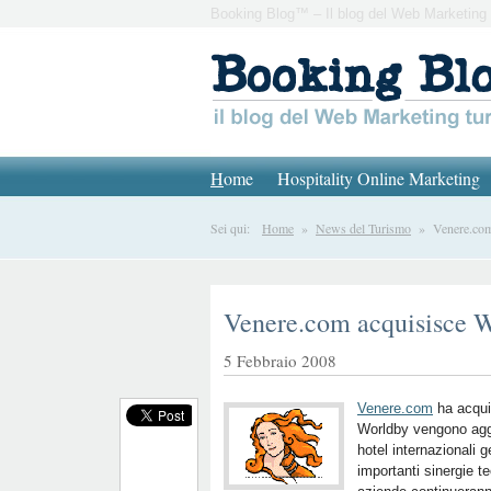
Booking Blog™ – Il blog del Web Marketing 
H
ome
Hospitality Online Marketing
Sei qui:
Home
»
News del Turismo
» Venere.com 
Venere.com acquisisce 
5 Febbraio 2008
Venere.com
ha acqui
Worldby vengono aggiu
hotel internazionali 
importanti sinergie t