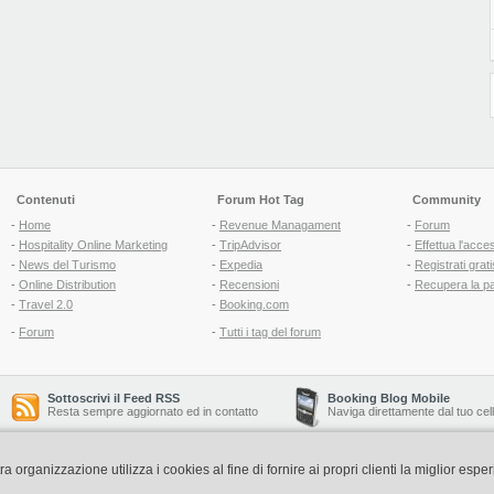
Contenuti
Forum Hot Tag
Community
-
Home
-
Revenue Managament
-
Forum
-
Hospitality Online Marketing
-
TripAdvisor
-
Effettua l'acce
-
News del Turismo
-
Expedia
-
Registrati grati
-
Online Distribution
-
Recensioni
-
Recupera la p
-
Travel 2.0
-
Booking.com
-
Forum
-
Tutti i tag del forum
Sottoscrivi il Feed RSS
Booking Blog Mobile
Resta sempre aggiornato ed in contatto
Naviga direttamente dal tuo cel
organizzazione utilizza i cookies al fine di fornire ai propri clienti la miglior espe
Copyright © 2006-2026 QNT S.r.l. Socio Unico -
www.qnt.it
P.iva: 02333620488 - 