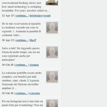
conversational booking shows just
how much technology is reshaping
hospitality. For years, travelers relied on…
22 Ago 25 |
continua...
|
hotelgalaxygrand
Ho le mie osservazioni al riguardo.
Le tendenze secondo me sono le
seguenti: 1. Aumenta la quantità di
contenuti video…
30 Ago 22 |
continua...
|
lilacP
Salve a tutti! Sto leggendo questo
forum da molto tempo, ma ora mi
sono registrato anche per
partecipare!
10 Giu 20 |
continua...
|
Ataman
La soluzione potrebbe essere molto
semplice, con benefici per tutti:
strutture, stato, clienti. L'Agenzia
Nazionale del Turismo dovrebbe
ampliare il…
10 Giu 20 |
continua...
|
g.lorenzo
Per me Instagram non è mai stato un
punte forte per il marketing! Non mi