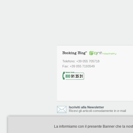
Telefono: +39 055 705718
Fax: +39 055 7193549
Iscriviti alla Newsletter
Ricevi gli articoli comodamente in e-mail
La informiamo con il presente Banner che la nostra 
Booking Blog è realizzato e curato da