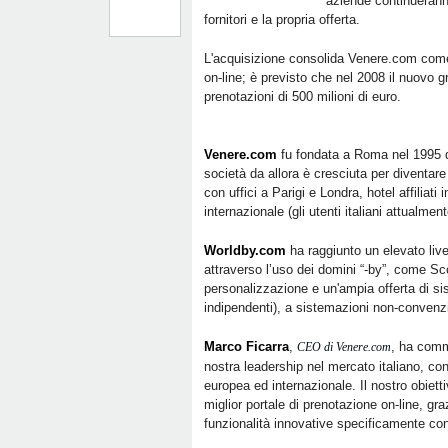
aziende continuerann
fornitori e la propria offerta.
L'acquisizione consolida Venere.com come 
on-line; è previsto che nel 2008 il nuovo g
prenotazioni di 500 milioni di euro.
Venere.com
fu fondata a Roma nel 1995 da
società da allora è cresciuta per diventare 
con uffici a Parigi e Londra, hotel affiliati
internazionale (gli utenti italiani attualme
Worldby.com
ha raggiunto un elevato livell
attraverso l’uso dei domini “-by”, come Sc
personalizzazione e un'ampia offerta di sis
indipendenti), a sistemazioni non-convenzio
Marco Ficarra
,
, ha comm
CEO di Venere.com
nostra leadership nel mercato italiano, con
europea ed internazionale. Il nostro obietti
miglior portale di prenotazione on-line, gra
funzionalità innovative specificamente conc