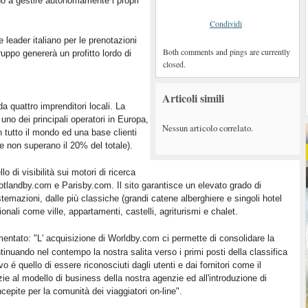
o a gestire autonomamente i propri
Condividi
leader italiano per le prenotazioni
Both comments and pings are currently
ruppo genererà un profitto lordo di
closed.
Articoli simili
 quattro imprenditori locali. La
uno dei principali operatori in Europa,
Nessun articolo correlato.
 in tutto il mondo ed una base clienti
nte non superano il 20% del totale).
o di visibilità sui motori di ricerca
otlandby.com e Parisby.com. Il sito garantisce un elevato grado di
temazioni, dalle più classiche (grandi catene alberghiere e singoli hotel
nali come ville, appartamenti, castelli, agriturismi e chalet.
entato: "L' acquisizione di Worldby.com ci permette di consolidare la
tinuando nel contempo la nostra salita verso i primi posti della classifica
vo é quello di essere riconosciuti dagli utenti e dai fornitori come il
zie al modello di business della nostra agenzie ed all'introduzione di
epite per la comunità dei viaggiatori on-line".