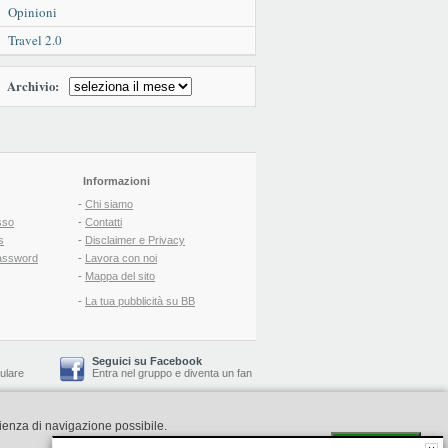
Opinioni
Travel 2.0
Archivio:
Informazioni
-
Chi siamo
sso
-
Contatti
s
-
Disclaimer e Privacy
assword
-
Lavora con noi
-
Mappa del sito
-
La tua pubblicità su BB
Seguici su Facebook
lulare
Entra nel gruppo
e
diventa un fan
rienza di navigazione possibile.
-
Booking Blog
™ -
Il blog del Web Marketing Turistico
C.S.: € 19.000 i.v. - CCIAA: Firenze - REA: FI-522110