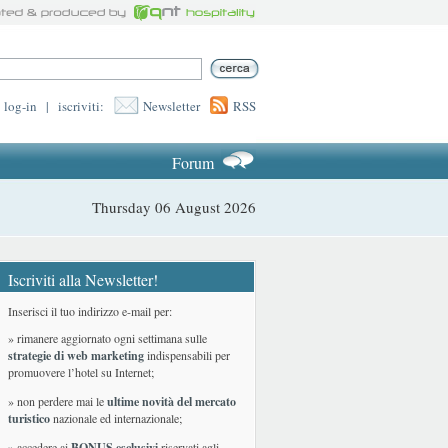
log-in
|
iscriviti:
Newsletter
RSS
Forum
Thursday 06 August 2026
Iscriviti alla Newsletter!
Inserisci il tuo indirizzo e-mail per:
» rimanere aggiornato ogni settimana sulle
strategie di web marketing
indispensabili per
promuovere l’hotel su Internet;
» non perdere mai le
ultime novità del mercato
turistico
nazionale ed internazionale
;
» accedere ai
BONUS esclusivi
riservati agli