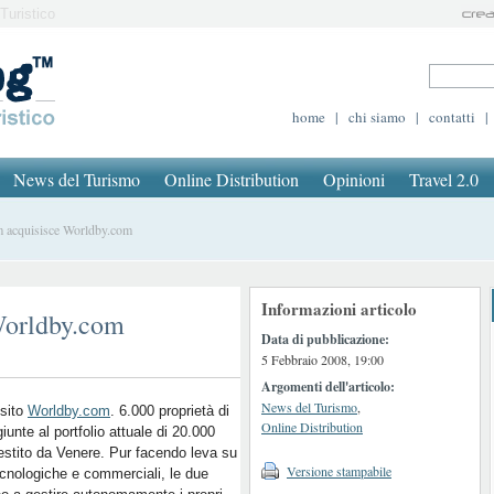
Turistico
home
|
chi siamo
|
contatti
|
News del Turismo
Online Distribution
Opinioni
Travel 2.0
acquisisce Worldby.com
Informazioni articolo
Worldby.com
Data di pubblicazione:
5 Febbraio 2008, 19:00
Argomenti dell'articolo:
News del Turismo
,
sito
Worldby.com
. 6.000 proprietà di
Online Distribution
nte al portfolio attuale di 20.000
gestito da Venere. Pur facendo leva su
Versione stampabile
ecnologiche e commerciali, le due