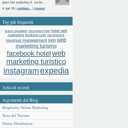
piace fare marketing lì. Anche…
6 Apr 20 |
continua...
|
Ataman
Tag più frequenti
hotel web
brand reputation
recensioni hotel
booking.com
recensioni
marketing
web
seo
revenue management
marketing turismo
web
facebook hotel
marketing turistico
expedia
instagram
Articoli recenti
Argomenti del Blog
Hospitality Online Marketing
News del Turismo
Online Distribution