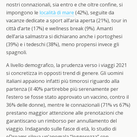
nostri connazionali, sia entro e che oltre confine, si
impongono le
località di mare
(42%), seguite da
vacanze dedicate a sport all’aria aperta (21%), tour in
città d’arte (17%) e wellness break (9%). Amanti
dell’aria salmastra si dichiarano anche i portoghesi
(39%) e i tedeschi (38%), meno propensi invece gli
spagnoli.
A livello demografico, la prudenza verso i viaggi 2021
si concretizza in opposti trend di genere. Gli uomini
italiani appaiono infatti più timorosi riguardo alla
partenza (il 40% partirebbe più serenamente per
l’estero se fosse stato approvato un vaccino, contro il
36% delle donne), mentre le connazionali (71% vs 67%)
prestano maggior attenzione alle prenotazioni che
garantiscano un rimborso per annullamento del
viaggio. Indagando sulle fasce di età, lo studio di
eDreams rileva un’anomala “leggerezza” con