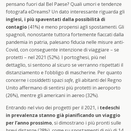
pensano fuori dal Bel Paese? Quali umori e tendenze
fotografa eDreams? Un dato interessante riguarda gli
inglesi, i più spaventati dalla possibilità di
contagio
(41%) e meno propensi agli spostamenti. Gli
spagnoli, nonostante tuttora fortemente fiaccati dalla
pandemia in patria, palesano fiducia nelle misure anti-
Covid, con conseguente intenzione di viaggiare – se
protetti – nel 2021 (52%). I portoghesi, più nel
dettaglio, si sentono al sicuro se verranno rispettati il
distanziamento e l’obbligo di mascherine. Per quanto
concerne i cosiddetti spazi
safe
, gli abitanti del Regno
Unito affermano di sentirsi più protetti in aeroporto
(26%), mentre gli americani in aereo (32%).
Entrando nel vivo dei progetti per il 2021, i
tedeschi
in prevalenza stanno già pianificando un viaggio
per l’anno prossimo
, si dimostrano i più pronti sulle
brevi distanze (28%), come su spostamenti di più di 14