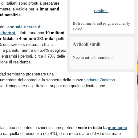
i di Italiani sono pronti a preparare
ente le valigie per le
imminenti
Condividi
ità natalizie.
Both comments and pings are currently
o l’
annuale ricerca di
closed.
alberghi
, infatti, saranno
10 milioni
r Natale
e
4 milioni 381 mila
quelli
Articoli simili
% dei travelers resterà in Italia,
ci e parenti, mentre un 5,4% sceglierà
entrambi i periodi, circa il 70% delle
Nessun articolo correlato.
gione di residenza.
 dati sembrano prospettare una
umentare dei contagi e la scoperta della nuova
variante Omicron
 di viaggiare degli Italiani, seppur con qualche limitazione.
classifica delle destinazioni italiane preferite
vede in testa la
montagna
rse da quella di residenza (25,4%), dalle mete d’arte (20%) e dal mare