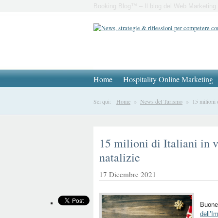
Booking Blog™ – Il blog del Web Marketing 
H
ome
Hospitality Online Marketing
Sei qui:
Home
»
News del Turismo
» 15 milioni di 
15 milioni di Italiani in v
natalizie
17 Dicembre 2021
Buone 
dell’I