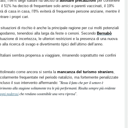
ti, l’84% degli italiani ha deciso di
adottare precauzioni
per contenere
 il 51% ha deciso di frequentare solo amici e parenti vaccinati, il 19%
à di casa in casa, l’8% eviterà di frequentare persone anziane, mentre il
rare i propri cari.
 situazioni di rischio è anche la principale ragione per cui molti potenziali
Capodanno, tenendosi alla larga da feste o cenoni. Secondo
Bernabò
situazione di incertezza, le ulteriori restrizioni e la presenza di una nuova
 alla ricerca di svago e divertimento tipici dell’ultimo dell’anno.
taliani sembra propensa a viaggiare, rimanendo soprattutto nei confini
ottolineato come ancora si senta la
mancanza del turismo straniero
,
rticolarmente frequentate nel periodo natalizio, ma fortemente penalizzate
cluso il suo intervento affermando: “
Resta il fatto che per il settore è
erimento alla stagione solitamente tra le più performanti. Risulta sempre più evidente
“.
tegni poderosi
che rendano sostenibile una vera ripresa