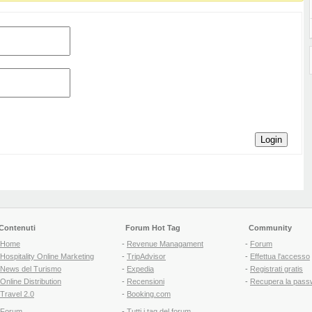
Login
Contenuti
Forum Hot Tag
Community
Home
-
Revenue Managament
-
Forum
Hospitality Online Marketing
-
TripAdvisor
-
Effettua l'accesso
News del Turismo
-
Expedia
-
Registrati gratis
Online Distribution
-
Recensioni
-
Recupera la pass
Travel 2.0
-
Booking.com
Forum
-
Tutti i tag del forum