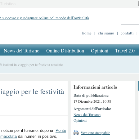
Turistico
home
|
chi siamo
|
contatti
|
News del Turismo
Online Distribution
Opinioni
Travel 2.0
Italiani in viaggio per le festività natalizie
Informazioni articolo
iaggio per le festività
Data di pubblicazione:
17 Dicembre 2021, 10:38
Argomenti dell'articolo:
News del Turismo
,
Opinioni
notizie per il turismo: dopo un
Ponte
Versione stampabile
mmacolata
dai numeri in positivo,