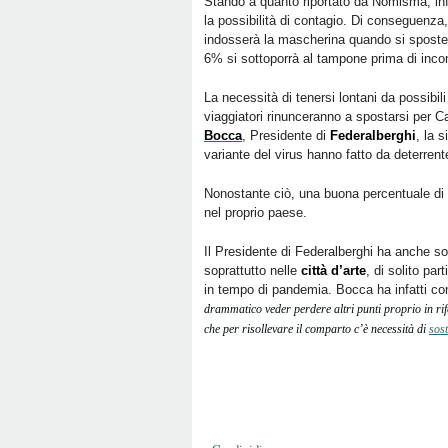
Stando a quanto riportato da Nomisma, infat
la possibilità di contagio. Di conseguenza,
indosserà la mascherina quando si sposter
6% si sottoporrà al tampone prima di incont
La necessità di tenersi lontani da possibili
viaggiatori rinunceranno a spostarsi per 
Bocca
, Presidente di
Federalberghi
, la 
variante del virus hanno fatto da deterrente
Nonostante ciò, una buona percentuale di I
nel proprio paese.
Il Presidente di Federalberghi ha anche s
soprattutto nelle
città d’arte
, di solito pa
in tempo di pandemia. Bocca ha infatti con
drammatico veder perdere altri punti proprio in rif
che per risollevare il comparto c’è necessità di
sos