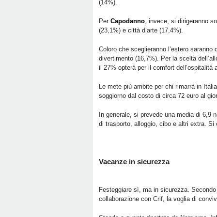
(14%).
Per
Capodanno
, invece, si dirigeranno s
(23,1%) e città d’arte (17,4%).
Coloro che sceglieranno l’estero saranno d
divertimento (16,7%). Per la scelta dell’al
il 27% opterà per il comfort dell’ospitalità 
Le mete più ambite per chi rimarrà in Ital
soggiorno dal costo di circa 72 euro al gi
In generale, si prevede una media di 6,9 n
di trasporto, alloggio, cibo e altri extra. S
Vacanze in sicurezza
Festeggiare sì, ma in sicurezza. Secondo il
collaborazione con Crif, la voglia di convi