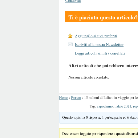
Condividi
Ti è piaciuto questo articolo?
Aggiungilo ai tuoi preferiti
Iscriviti alla nostra Newsletter
Leggi articoli simili / correllati
Altri articoli che potrebbero intere
Nessun articolo correlato.
Home
›
Forum
›
15 milioni di Italiani in viaggio per le 
Tag:
capodanno
,
natale 2021
,
rep
Questo topic ha 0 risposte, 1 partecipante ed è stato
Devi essere loggato per rispondere a questa discuss