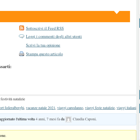
Sottoscrivi il Feed RSS
Leggi i commenti degli altri utenti
Scrivi la tua opinione
Stampa questo articolo
ssarti:
festività natalizie
ort federalberghi
,
vacanze natale 2021
,
viaggi capodanno
,
viaggi feste natalizie
,
viaggi italiani
 aggiornato l'ultima volta
4 anni, 7 mesi fa
da
Claudia Caponi
.
ione.