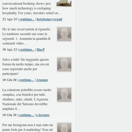
conversational booking shows just
how much technology is reshaping
hospitality. For years, travelers relied on…
22 Ago 25 |
continua...
|
hotelgalaxygrand
Ho le mie osservazioni al riguardo.
Le tendenze secondo me sono le
seguenti: 1. Aumenta la quantità di
contenuti video…
30 Ago 22 |
continua...
|
lilacP
Salve a tutti! Sto leggendo questo
forum da molto tempo, ma ora mi
sono registrato anche per
partecipare!
10 Giu 20 |
continua...
|
Ataman
La soluzione potrebbe essere molto
semplice, con benefici per tutti:
strutture, stato, clienti. L'Agenzia
Nazionale del Turismo dovrebbe
ampliare il…
10 Giu 20 |
continua...
|
g.lorenzo
Per me Instagram non è mai stato un
punte forte per il marketing! Non mi