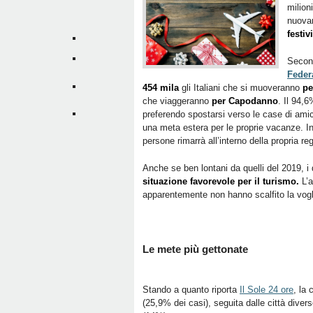
milion
nuovam
festiv
Second
Feder
454 mila
gli Italiani che si muoveranno
pe
che viaggeranno
per Capodanno
. Il 94,6
preferendo spostarsi verso le case di ami
una meta estera per le proprie vacanze. In 
persone rimarrà all’interno della propria re
Anche se ben lontani da quelli del 2019, i
situazione favorevole per il turismo.
L’a
apparentemente non hanno scalfito la voglia
Le mete più gettonate
Stando a quanto riporta
Il Sole 24 ore
, la 
(25,9% dei casi), seguita dalle città dive