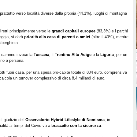
oprattutto verso località diverse dalla propria (44,1%), luoghi di montagna
iretti principalmente verso le
grandi capitali europee
(83,3%) e i parchi
loggio, si darà
priorità alla casa di parenti o amici
(oltre il 40%), mentre
alberghiera.
ia saranno invece la
Toscana
, il
Trentino-Alto Adige
e la
Liguria
, per un
orno a persona.
otti fuori casa, per una spesa pro-capite totale di 804 euro, comprensiva
i calcola un turnover complessivo di circa 8,4 miliardi di euro.
 giudizio dell’
Osservatorio Hybrid Lifestyle di Nomisma
, in
vialità ai tempi del Covid va a
braccetto con la sicurezza
.