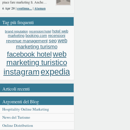
piace fare marketing lì. Anche…
6 Apr 20 |
continua...
|
Ataman
Tag più frequenti
hotel web
brand reputation
recensioni hotel
booking.com
recensioni
marketing
web
seo
revenue management
marketing turismo
web
facebook hotel
marketing turistico
expedia
instagram
Articoli recenti
Argomenti del Blog
Hospitality Online Marketing
News del Turismo
Online Distribution