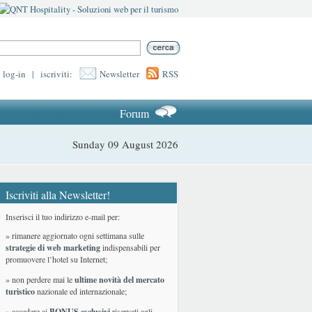
log-in
|
iscriviti:
Newsletter
RSS
Forum
Sunday 09 August 2026
Iscriviti alla Newsletter!
Inserisci il tuo indirizzo e-mail per:
» rimanere aggiornato ogni settimana sulle
strategie di web marketing
indispensabili per
promuovere l’hotel su Internet;
» non perdere mai le
ultime novità del mercato
turistico
nazionale ed internazionale
;
» accedere ai
BONUS esclusivi
riservati agli