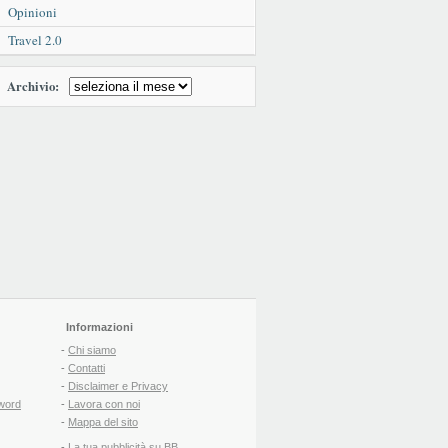
Opinioni
Travel 2.0
Archivio:
Informazioni
-
Chi siamo
-
Contatti
-
Disclaimer e Privacy
word
-
Lavora con noi
-
Mappa del sito
-
La tua pubblicità su BB