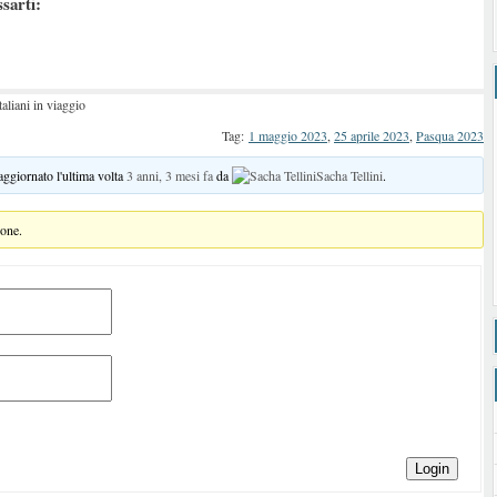
ssarti:
taliani in viaggio
Tag:
1 maggio 2023
,
25 aprile 2023
,
Pasqua 2023
 aggiornato l'ultima volta
3 anni, 3 mesi fa
da
Sacha Tellini
.
ione.
Login