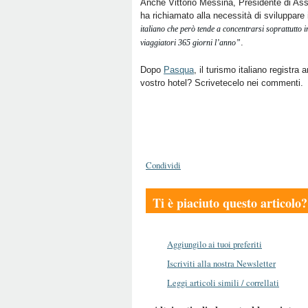
Anche Vittorio Messina, Presidente di As
ha richiamato alla necessità di sviluppare 
italiano che però tende a concentrarsi soprattutto i
.
viaggiatori 365 giorni l’anno”
Dopo
Pasqua
, il turismo italiano registr
vostro hotel? Scrivetecelo nei commenti.
Condividi
Ti è piaciuto questo articolo?
Aggiungilo ai tuoi preferiti
Iscriviti alla nostra Newsletter
Leggi articoli simili / correllati