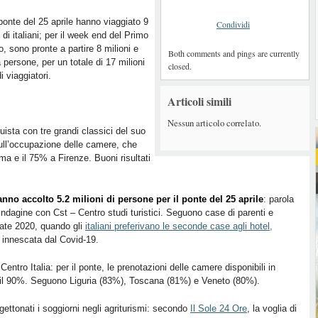
 ponte del 25 aprile hanno viaggiato 9
Condividi
i di italiani; per il week end del Primo
, sono pronte a partire 8 milioni e
Both comments and pings are currently
 persone, per un totale di 17 milioni
closed.
di viaggiatori.
Articoli simili
Nessun articolo correlato.
uista con tre grandi classici del suo
 sull’occupazione delle camere, che
a e il 75% a Firenze. Buoni risultati
hanno accolto 5.2 milioni di persone per il ponte del 25 aprile
: parola
indagine con Cst – Centro studi turistici. Seguono case di parenti e
state 2020, quando gli
italiani preferivano le seconde case agli hotel,
i innescata dal Covid-19.
l Centro Italia: per il ponte, le prenotazioni delle camere disponibili in
i il 90%. Seguono Liguria (83%), Toscana (81%) e Veneto (80%).
ettonati i soggiorni negli agriturismi: secondo
Il Sole 24 Ore
, la voglia di