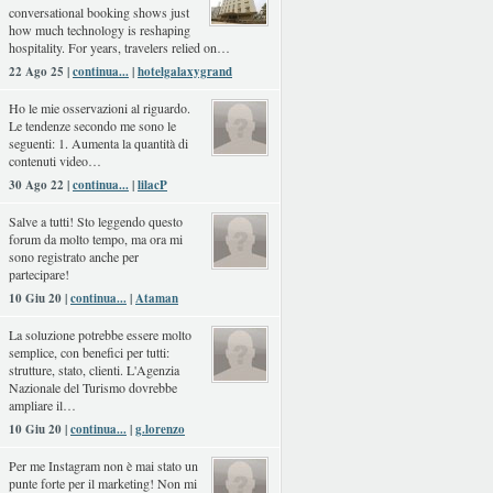
conversational booking shows just
how much technology is reshaping
hospitality. For years, travelers relied on…
22 Ago 25 |
continua...
|
hotelgalaxygrand
Ho le mie osservazioni al riguardo.
Le tendenze secondo me sono le
seguenti: 1. Aumenta la quantità di
contenuti video…
30 Ago 22 |
continua...
|
lilacP
Salve a tutti! Sto leggendo questo
forum da molto tempo, ma ora mi
sono registrato anche per
partecipare!
10 Giu 20 |
continua...
|
Ataman
La soluzione potrebbe essere molto
semplice, con benefici per tutti:
strutture, stato, clienti. L'Agenzia
Nazionale del Turismo dovrebbe
ampliare il…
10 Giu 20 |
continua...
|
g.lorenzo
Per me Instagram non è mai stato un
punte forte per il marketing! Non mi