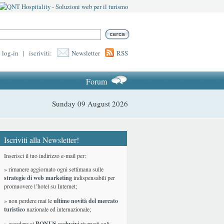
log-in
|
iscriviti:
Newsletter
RSS
Forum
Sunday 09 August 2026
Iscriviti alla Newsletter!
Inserisci il tuo indirizzo e-mail per:
» rimanere aggiornato ogni settimana sulle
strategie di web marketing
indispensabili per
promuovere l’hotel su Internet;
» non perdere mai le
ultime novità del mercato
turistico
nazionale ed internazionale
;
» accedere ai
BONUS esclusivi
riservati agli