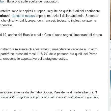
ibo
influiscono sulle scelte dei viaggiatori.
referite sono le capitali europee, seguite da quelle fuori dal continente.
ericani
,
tornati in massa
dopo le restrizioni della pandemia. Secondo
nche gli arrivi dall’Europa, con francesi, tedeschi, inglesi, svizzeri e
ntinentale.
id-19, anche dal Brasile e dalla Cina ci sono segnali importanti di ritorno
costretto a misurare gli spostamenti, rimanderà le vacanze a un altro
 partirà nei prossimi mesi il 18.7% delle persone; fra quelli del Primo
, crescono le aspettative sulla stagione estiva.
 arriva direttamente da Bernabò Bocca, Presidente di Federalberghi: “
I
ormance nella prospettiva della prossima estate. Prudentemente staremo a guardare,