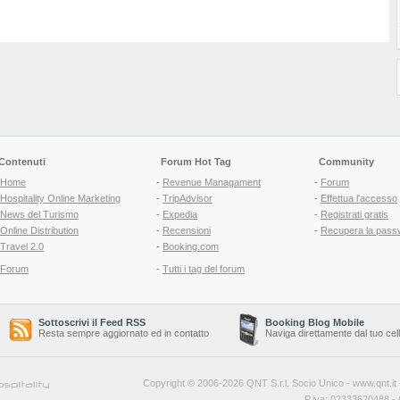
Contenuti
Forum Hot Tag
Community
Home
-
Revenue Managament
-
Forum
Hospitality Online Marketing
-
TripAdvisor
-
Effettua l'accesso
News del Turismo
-
Expedia
-
Registrati gratis
Online Distribution
-
Recensioni
-
Recupera la pass
Travel 2.0
-
Booking.com
Forum
-
Tutti i tag del forum
Sottoscrivi il Feed RSS
Booking Blog Mobile
Resta sempre aggiornato ed in contatto
Naviga direttamente dal tuo cel
Copyright © 2006-2026 QNT S.r.l. Socio Unico -
www.qnt.it
P.iva: 02333620488 - 