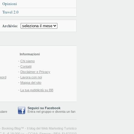
Opinioni
Travel 2.0
Archivio:
Informazioni
-
Chi siamo
-
Contatti
-
Disclaimer e Privacy
word
-
Lavora con noi
-
Mappa del sito
-
La tua pubblicità su BB
Seguici su Facebook
lulare
Entra nel gruppo
e
diventa un fan
-
Booking Blog
™ -
Il blog del Web Marketing Turistico
C.S.: € 19.000 i.v. - CCIAA: Firenze - REA: FI-522110