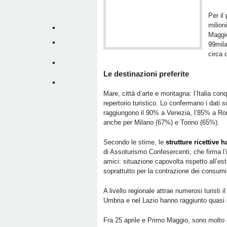
Per il
milion
Maggio
99mila
circa 
Le destinazioni preferite
Mare, città d’arte e montagna: l’Italia conq
repertorio turistico. Lo confermano i dati
raggiungono il 90% a Venezia, l’85% a Rom
anche per Milano (67%) e Torino (65%).
Secondo le stime, le
strutture ricettive 
di Assoturismo Confesercenti, che firma l’
amici: situazione capovolta rispetto all’e
soprattutto per la contrazione dei consum
A livello regionale attrae numerosi turisti i
Umbria e nel Lazio hanno raggiunto quas
Fra 25 aprile e Primo Maggio, sono molto g