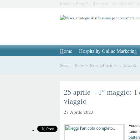
Booking Blog™ – Il blog del Web Marketing 
H
ome
Hospitality Online Marketing
Sei qui:
Home
»
News del Turismo
» 25 aprile – 1
25 aprile – 1° maggio: 17 
viaggio
27 Aprile 2023
Federa
turism
batter