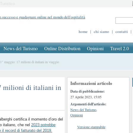
Turistico
home
|
chi siamo
|
contatti
|
News del Turismo
Online Distribution
Opinioni
Travel 2.0
° maggio: 17 milioni di italiani in viaggio
Informazioni articolo
milioni di italiani in
Data di pubblicazione:
27 Aprile 2023, 15:05
Argomenti dell'articolo:
News del Turismo
,
Opinioni
lberghi certifica il momento d’oro del
o italiano, che nel
2023 potrebbe
Versione stampabile
e il record di fatturato del 2019.