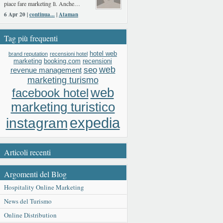
piace fare marketing lì. Anche…
6 Apr 20 |
continua...
|
Ataman
Tag più frequenti
hotel web
brand reputation
recensioni hotel
booking.com
recensioni
marketing
web
seo
revenue management
marketing turismo
web
facebook hotel
marketing turistico
expedia
instagram
Articoli recenti
Argomenti del Blog
Hospitality Online Marketing
News del Turismo
Online Distribution