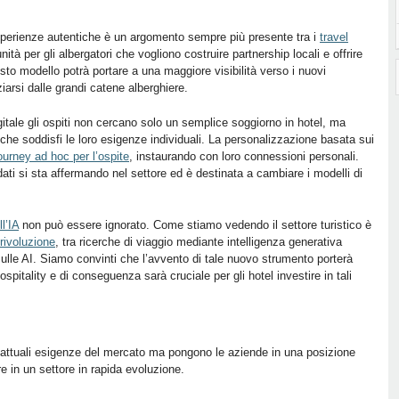
sperienze autentiche è un argomento sempre più presente tra i
travel
ità per gli albergatori che vogliono costruire partnership locali e offrire
sto modello potrà portare a una maggiore visibilità verso i nuovi
ziarsi dalle grandi catene alberghiere.
gitale gli ospiti non cercano solo un semplice soggiorno in hotel, ma
che soddisfi le loro esigenze individuali. La personalizzazione basata sui
urney ad hoc per l’ospite
, instaurando con loro connessioni personali.
dati si sta affermando nel settore ed è destinata a cambiare i modelli di
ll’IA
non può essere ignorato. Come stiamo vedendo il settore turistico è
rivoluzione
, tra ricerche di viaggio mediante intelligenza generativa
sulle AI. Siamo convinti che l’avvento di tale nuovo strumento porterà
pitality e di conseguenza sarà cruciale per gli hotel investire in tali
 attuali esigenze del mercato ma pongono le aziende in una posizione
re in un settore in rapida evoluzione.