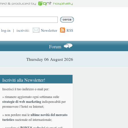
log-in
|
iscriviti:
Newsletter
RSS
Forum
Thursday 06 August 2026
Iscriviti alla Newsletter!
Inserisci il tuo indirizzo e-mail per:
» rimanere aggiornato ogni settimana sulle
strategie di web marketing
indispensabili per
promuovere l’hotel su Internet;
» non perdere mai le
ultime novità del mercato
turistico
nazionale ed internazionale
;
» accedere ai
BONUS esclusivi
riservati agli