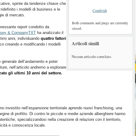
icative, spinte da tendenze chiave che
ridefinito i modelli di business e le
Condividi
gie di mercato.
Both comments and pings are currently
eressante report condotto da
closed.
sey & CompanyTXT
ha analizzato il
ltimi anni, individuando
quattro fattori
Articoli simili
ico creando e modificando i modelli
Nessun articolo correlato.
ne generale dell’andamento e poter
future, nell’articolo andremo a esplorare
zato gli ultimi 10 anni del settore.
nno investito nell’espansione territoriale aprendo nuovi franchising, una
rgine di profitto. Di contro le piccole e medie aziende alberghiere hanno
tentiche, specializzandosi nella creazione di relazioni con il territorio,
nicità e conoscenza locale.