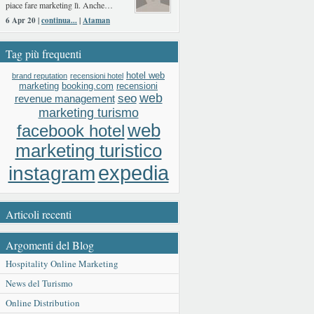
piace fare marketing lì. Anche…
6 Apr 20 |
continua...
|
Ataman
Tag più frequenti
hotel web
brand reputation
recensioni hotel
booking.com
recensioni
marketing
web
seo
revenue management
marketing turismo
web
facebook hotel
marketing turistico
expedia
instagram
Articoli recenti
Argomenti del Blog
Hospitality Online Marketing
News del Turismo
Online Distribution