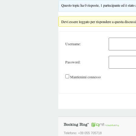
Questo topic ha 0 risposte, 1 partecipante ed è stato
Devi essere loggato per rispondere a questa discuss
Username:
Password:
Mantienimi connesso
Telefono: +39 055 705718