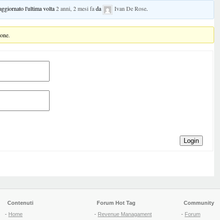
 aggiornato l'ultima volta
2 anni, 2 mesi fa
da
Ivan De Rose
.
ione.
Login
Contenuti
Forum Hot Tag
Community
-
Home
-
Revenue Managament
-
Forum