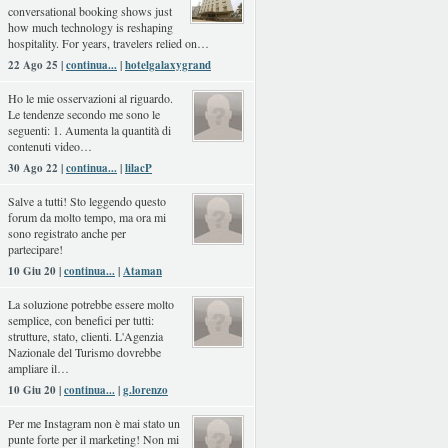
conversational booking shows just
how much technology is reshaping
hospitality. For years, travelers relied on…
22 Ago 25 |
continua...
|
hotelgalaxygrand
Ho le mie osservazioni al riguardo.
Le tendenze secondo me sono le
seguenti: 1. Aumenta la quantità di
contenuti video…
30 Ago 22 |
continua...
|
lilacP
Salve a tutti! Sto leggendo questo
forum da molto tempo, ma ora mi
sono registrato anche per
partecipare!
10 Giu 20 |
continua...
|
Ataman
La soluzione potrebbe essere molto
semplice, con benefici per tutti:
strutture, stato, clienti. L'Agenzia
Nazionale del Turismo dovrebbe
ampliare il…
10 Giu 20 |
continua...
|
g.lorenzo
Per me Instagram non è mai stato un
punte forte per il marketing! Non mi