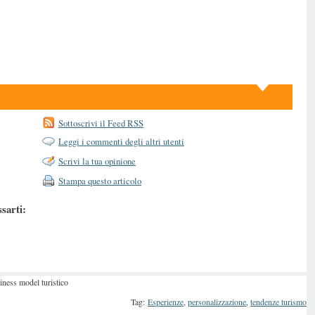
Sottoscrivi il Feed RSS
Leggi i commenti degli altri utenti
Scrivi la tua opinione
Stampa questo articolo
ssarti:
iness model turistico
Tag:
Esperienze
,
personalizzazione
,
tendenze turismo