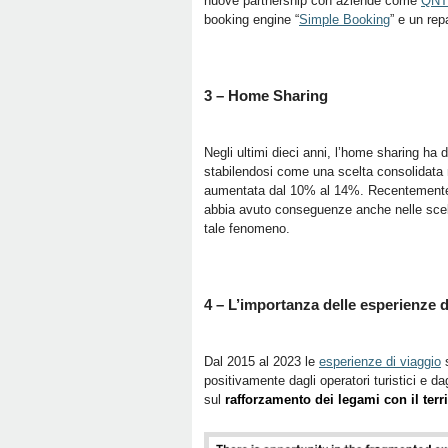
nuove partnership con aziende come
QNT
booking engine “
Simple Booking
” e un rep
3 – Home Sharing
Negli ultimi dieci anni, l’home sharing ha d
stabilendosi come una scelta consolidata ne
aumentata dal 10% al 14%. Recentemente ab
abbia avuto conseguenze anche nelle scel
tale fenomeno.
4 – L’importanza delle esperienze d
Dal 2015 al 2023 le
esperienze di viaggio
s
positivamente dagli operatori turistici e d
sul
rafforzamento dei legami con il terri