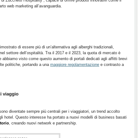
di Zucchetti Hospitality , capace di offrire prodotti innovativi come il
arto web marketing all’avanguardia.
imostrato di essere più di un’alternativa agli alberghi tradizionali,
l settore dell’ospitalità. Tra il 2017 e il 2023, la quota di mercato è
biamo visto come questo aumento di portali dedicati agli affitti brevi
te politiche, portando a una
maggiore regolamentazione
e contrasto a
i viaggio
ono diventate sempre più centrali per i viaggiatori, un trend accolto
agli hotel. Questo interesse ha portato a nuovi modelli di business basati
torio
, creando nuovi network e partnership.