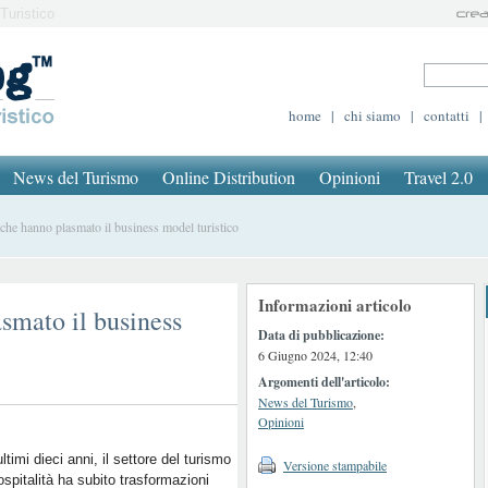
Turistico
home
|
chi siamo
|
contatti
|
News del Turismo
Online Distribution
Opinioni
Travel 2.0
he hanno plasmato il business model turistico
Informazioni articolo
smato il business
Data di pubblicazione:
6 Giugno 2024, 12:40
Argomenti dell'articolo:
News del Turismo
,
Opinioni
ultimi dieci anni, il settore del turismo
Versione stampabile
’ospitalità ha subito trasformazioni