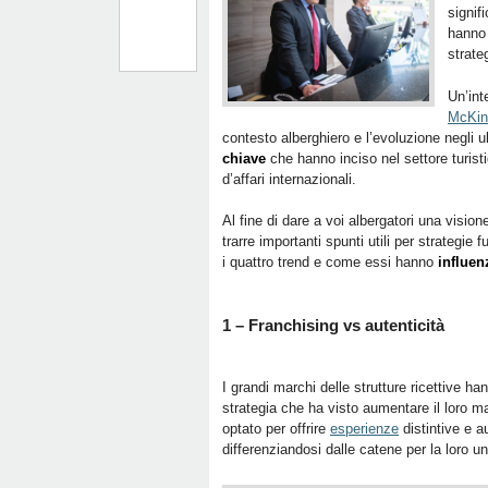
signif
hanno 
strate
Un’int
McKin
contesto alberghiero e l’evoluzione negli u
chiave
che hanno inciso nel settore turist
d’affari internazionali.
Al fine di dare a voi albergatori una visio
trarre importanti spunti utili per strategie 
i quattro trend e come essi hanno
influen
1 – Franchising vs autenticità
I grandi marchi delle strutture ricettive ha
strategia che ha visto aumentare il loro ma
optato per offrire
esperienze
distintive e au
differenziandosi dalle catene per la loro u