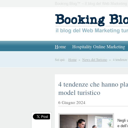
Booking Blog™ – Il blog del Web Marketing 
H
ome
Hospitality Online Marketing
Sei qui:
Home
»
News del Turismo
» 4 tendenze c
4 tendenze che hanno pla
model turistico
6 Giugno 2024
Negli 
e dell