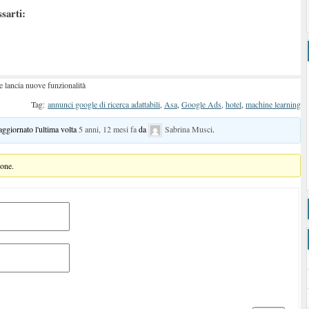
ssarti:
e lancia nuove funzionalità
Tag:
annunci google di ricerca adattabili
,
Asa
,
Google Ads
,
hotel
,
machine learning
 aggiornato l'ultima volta
5 anni, 12 mesi fa
da
Sabrina Musci
.
ione.