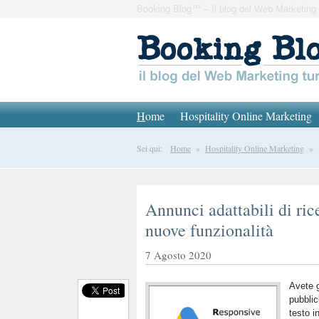
Booking Blog™ – Il blog del Web Marketing 
H
ome
Hospitality Online Marketing
Sei qui:
Home
»
Hospitality Online Marketing
» An
Annunci adattabili di ric
nuove funzionalità
7 Agosto 2020
Avete g
pubblic
testo i