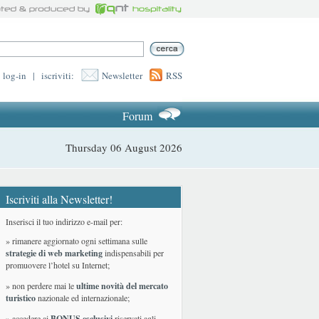
log-in
|
iscriviti:
Newsletter
RSS
Forum
Thursday 06 August 2026
Iscriviti alla Newsletter!
Inserisci il tuo indirizzo e-mail per:
» rimanere aggiornato ogni settimana sulle
strategie di web marketing
indispensabili per
promuovere l’hotel su Internet;
» non perdere mai le
ultime novità del mercato
turistico
nazionale ed internazionale
;
» accedere ai
BONUS esclusivi
riservati agli