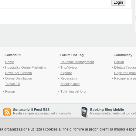
Login
Contenuti
Forum Hot Tag
Community
-
Home
-
Revenue Managament
-
Forum
-
Hospitality Online Marketing
-
TripAdvisor
-
Effettua l'acce
-
News del Turismo
-
Expedia
-
Registrati grati
-
Online Distribution
-
Recensioni
-
Recupera la p
-
Travel 2.0
-
Booking.com
-
Forum
-
Tutti i tag del forum
Sottoscrivi il Feed RSS
Booking Blog Mobile
Resta sempre aggiornato ed in contatto
Naviga direttamente dal tuo cel
organizzazione utilizza i cookies al fine di fornire ai propri clienti la miglior espe
Copyright © 2006-2026 QNT S.r.l. Socio Unico -
www.qnt.it
P.iva: 02333620488 - 