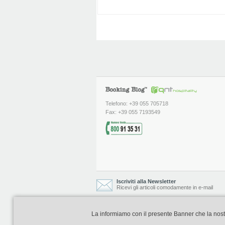
Telefono: +39 055 705718
Fax: +39 055 7193549
Iscriviti alla Newsletter
Ricevi gli articoli comodamente in e-mail
La informiamo con il presente Banner che la nostra 
Booking Blog è realizzato e curato da