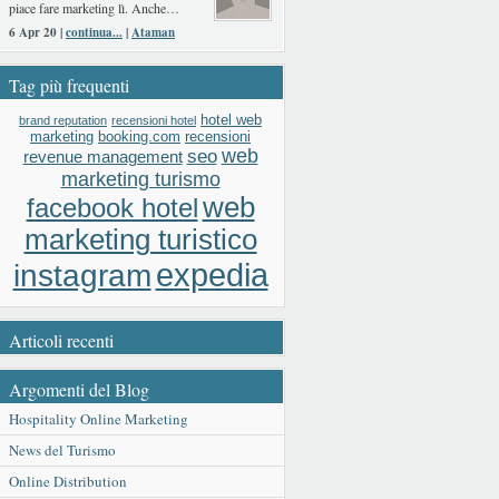
piace fare marketing lì. Anche…
6 Apr 20 |
continua...
|
Ataman
Tag più frequenti
hotel web
brand reputation
recensioni hotel
booking.com
recensioni
marketing
web
seo
revenue management
marketing turismo
web
facebook hotel
marketing turistico
expedia
instagram
Articoli recenti
Argomenti del Blog
Hospitality Online Marketing
News del Turismo
Online Distribution