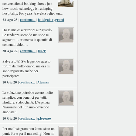
conversational booking shows just
how much technology is reshaping
hospitality. For years, travelers relied on…
22 Ago 25 |
continua...
|
hotelgalaxygrand
Ho le mie osservazioni al riguardo.
Le tendenze secondo me sono le
seguenti: 1. Aumenta la quantità di
contenuti video…
30 Ago 22 |
continua...
|
lilacP
Salve a tutti! Sto leggendo questo
forum da molto tempo, ma ora mi
sono registrato anche per
partecipare!
10 Giu 20 |
continua...
|
Ataman
La soluzione potrebbe essere molto
semplice, con benefici per tutti:
strutture, stato, clienti. L'Agenzia
Nazionale del Turismo dovrebbe
ampliare il…
10 Giu 20 |
continua...
|
g.lorenzo
Per me Instagram non è mai stato un
punte forte per il marketing! Non mi