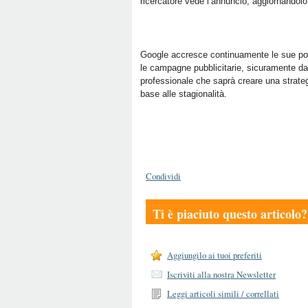
ricercatore vede l’annuncio, aggiornandol
Google accresce continuamente le sue poten
le campagne pubblicitarie, sicuramente da
professionale che saprà creare una strateg
base alle stagionalità.
Condividi
Ti è piaciuto questo articolo?
Aggiungilo ai tuoi preferiti
Iscriviti alla nostra Newsletter
Leggi articoli simili / correllati