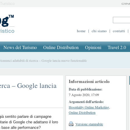
Turistico
home
|
chi siamo
|
contatti
|
News del Turismo
Online Distribution
Opinioni
Travel 2.0
nunci adattabili di ricerca – Google lancia nuove funzionalità
Informazioni articolo
erca – Google lancia
Data di pubblicazione:
7 Agosto 2020, 17:09
Argomenti dell'articolo:
Hospitality Online Marketing
,
Online Distribution
ià sentito parlare di campagne
itarie di Google che adattano il loro
Versione stampabile
n base alle performance?