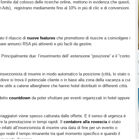
e fornite dal colosso delle ricerche online, mettono in evidenza che questi,
Ads), registrano mediamente fino al 10% in più di clic e di conversioni.
 il rilascio di
nuove features
che promettono di riuscire a coinvolgere i
are annunci RSA più attinenti e più facili da gestire.
Principalmente due: l’inserimento dell’ estensione “posizione” e il “conto
inserzionista di inserire in modo automatico la posizione (città, lo stato o
 dove si trova il potenziale cliente o in base alla zona della vacanza a cui
e utile a catene alberghiere che hanno hotel distribuiti in differenti città.
idetto
countdown
da poter sfruttare per eventi
organizzati in hotel oppure
aggiatori viene spesso catturata dalle offerte. E il senso di urgenza è
re la prenotazione in tempi rapidi. Il
contatore alla rovescia
è stato
nfatti all’inserzionista di inserire una data di fine per un evento o
empo reale il tempo rimanente tra quel momento specifico e quando il