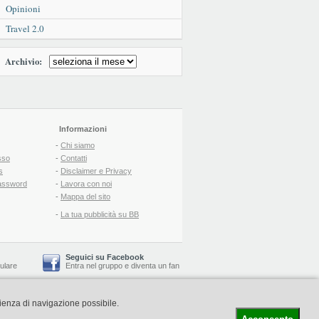
Opinioni
Travel 2.0
Archivio:
Informazioni
-
Chi siamo
sso
-
Contatti
s
-
Disclaimer e Privacy
assword
-
Lavora con noi
-
Mappa del sito
-
La tua pubblicità su BB
Seguici su Facebook
lulare
Entra nel gruppo
e
diventa un fan
rienza di navigazione possibile.
-
Booking Blog
™ -
Il blog del Web Marketing Turistico
C.S.: € 19.000 i.v. - CCIAA: Firenze - REA: FI-522110