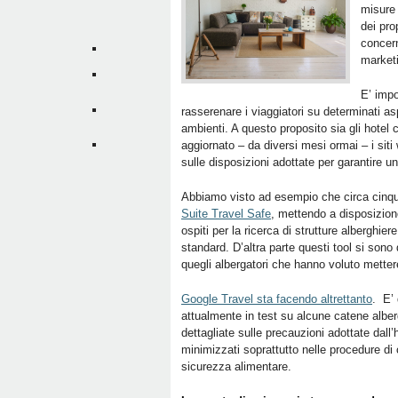
misure 
dei pro
concern
market
E’ impo
rasserenare i viaggiatori su determinati aspe
ambienti. A questo proposito sia gli hotel
aggiornato – da diversi mesi ormai – i siti 
sulle disposizioni adottate per garantire u
Abbiamo visto ad esempio che circa cinq
Suite Travel Safe
, mettendo a disposizione d
ospiti per la ricerca di strutture alberghie
standard. D’altra parte questi tool si sono
quegli albergatori che hanno voluto mettere
Google Travel sta facendo altrettanto
. E’ 
attualmente in test su alcune catene alberg
dettagliate sulle precauzioni adottate dall’h
minimizzati soprattutto nelle procedure di c
sicurezza alimentare.