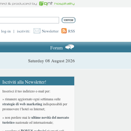
log-in
|
iscriviti:
Newsletter
RSS
Forum
Saturday 08 August 2026
Iscriviti alla Newsletter!
Inserisci il tuo indirizzo e-mail per:
» rimanere aggiornato ogni settimana sulle
strategie di web marketing
indispensabili per
promuovere l’hotel su Internet;
» non perdere mai le
ultime novità del mercato
turistico
nazionale ed internazionale
;
» accedere ai
BONUS esclusivi
riservati agli