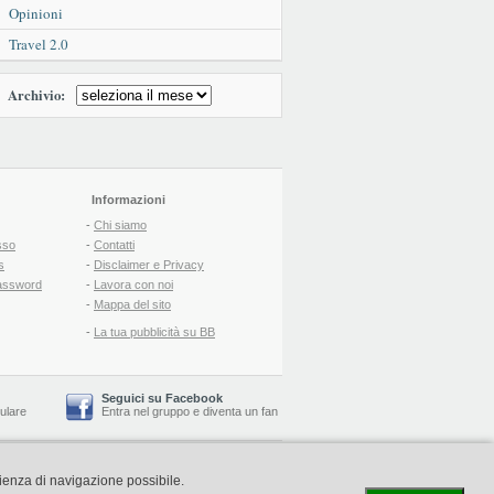
Opinioni
Travel 2.0
Archivio:
Informazioni
-
Chi siamo
sso
-
Contatti
s
-
Disclaimer e Privacy
assword
-
Lavora con noi
-
Mappa del sito
-
La tua pubblicità su BB
Seguici su Facebook
lulare
Entra nel gruppo
e
diventa un fan
-
Booking Blog
™ -
Il blog del Web Marketing Turistico
rienza di navigazione possibile.
C.S.: € 19.000 i.v. - CCIAA: Firenze - REA: FI-522110