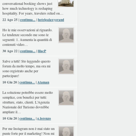
conversational booking shows just
how much technology is reshaping
hospitality. For years, travelers relied on…
22 Ago 25 |
continua...
|
hotelgalaxygrand
Ho le mie osservazioni al riguardo.
Le tendenze secondo me sono le
seguenti: 1. Aumenta la quantità di
contenuti video…
30 Ago 22 |
continua...
|
lilacP
Salve a tutti! Sto leggendo questo
forum da molto tempo, ma ora mi
sono registrato anche per
partecipare!
10 Giu 20 |
continua...
|
Ataman
La soluzione potrebbe essere molto
semplice, con benefici per tutti:
strutture, stato, clienti. L'Agenzia
Nazionale del Turismo dovrebbe
ampliare il…
10 Giu 20 |
continua...
|
g.lorenzo
Per me Instagram non è mai stato un
punte forte per il marketing! Non mi