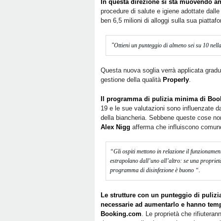
In questa direzione si sta muovendo 
procedure di salute e igiene adottate dall
ben 6,5 milioni di alloggi sulla sua piattaf
“
Ottieni un punteggio di almeno sei su 10 nella
Questa nuova soglia verrà applicata gradua
gestione della qualità
Properly
.
Il programma di pulizia minima di Bo
19 e le sue valutazioni sono influenzate 
della biancheria. Sebbene queste cose n
Alex Nigg
afferma che influiscono comunqu
“Gli ospiti mettono in relazione il funzioname
estrapolano dall’uno all’altro: se una propriet
programma di disinfezione è buono “.
Le strutture con un punteggio di pulizi
necessarie ad aumentarlo e hanno tempo
Booking.com
. Le proprietà che rifiutera