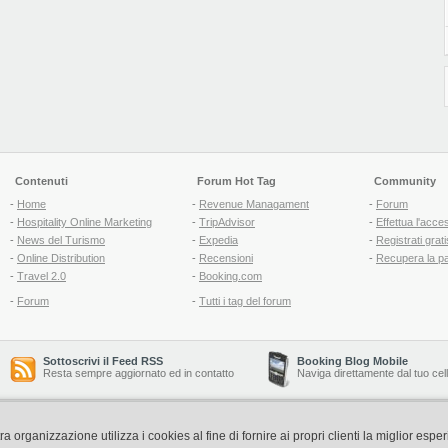
Contenuti
Forum Hot Tag
Community
-
Home
-
Revenue Managament
-
Forum
-
Hospitality Online Marketing
-
TripAdvisor
-
Effettua l'acce
-
News del Turismo
-
Expedia
-
Registrati grati
-
Online Distribution
-
Recensioni
-
Recupera la p
-
Travel 2.0
-
Booking.com
-
Forum
-
Tutti i tag del forum
Sottoscrivi il Feed RSS
Booking Blog Mobile
Resta sempre aggiornato ed in contatto
Naviga direttamente dal tuo cel
Copyright © 2006-2026 QNT S.r.l. Socio Unico -
www.qnt.it
organizzazione utilizza i cookies al fine di fornire ai propri clienti la miglior espe
P.iva: 02333620488 - 