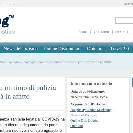
Turistico
home
|
chi siamo
|
contatti
|
News del Turismo
Online Distribution
Opinioni
Travel 2.0
oking.com – Punteggio minimo di pulizia necessario per le proprietà in affitto
Informazioni articolo
 minimo di pulizia
Data di pubblicazione:
à in affitto
20 Novembre 2020, 15:54
Argomenti dell'articolo:
Hospitality Online Marketing
,
News del Turismo
,
genza sanitaria legata al COVID-19 ha
Online Distribution
,
tato diversi adeguamenti da parte
Opinioni
trutture ricettive, non solo riguardo le