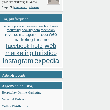
piace fare marketing lì. Anche…
6 Apr 20 |
continua...
|
Ataman
Tag più frequenti
hotel web
brand reputation
recensioni hotel
booking.com
recensioni
marketing
web
seo
revenue management
marketing turismo
web
facebook hotel
marketing turistico
expedia
instagram
Articoli recenti
Argomenti del Blog
Hospitality Online Marketing
News del Turismo
Online Distribution