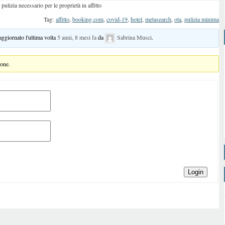
izia necessario per le proprietà in affitto
Tag:
affitto
,
booking.com
,
covid-19
,
hotel
,
metasearch
,
ota
,
pulizia minima
 aggiornato l'ultima volta
5 anni, 8 mesi fa
da
Sabrina Musci
.
ione.
Login