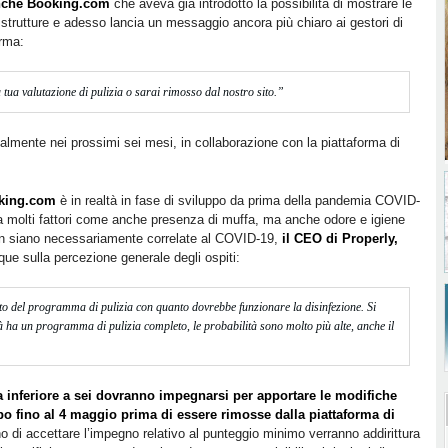
anche Booking.com
che aveva già introdotto la possibilità di mostrare le
e strutture e adesso lancia un messaggio ancora più chiaro ai gestori di
orma:
 tua valutazione di pulizia o sarai rimosso dal nostro sito.”
lmente nei prossimi sei mesi, in collaborazione con la piattaforma di
oking.com
è in realtà in fase di sviluppo da prima della pandemia COVID-
da molti fattori come anche presenza di muffa, ma anche odore e igiene
on siano necessariamente correlate al COVID-19,
il CEO di Properly,
e sulla percezione generale degli ospiti:
nto del programma di pulizia con quanto dovrebbe funzionare la disinfezione. Si
à ha un programma di pulizia completo, le probabilità sono molto più alte, anche il
a inferiore a sei dovranno impegnarsi per apportare le modifiche
 fino al 4 maggio prima di essere rimosse dalla piattaforma di
nno di accettare l’impegno relativo al punteggio minimo verranno addirittura