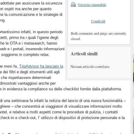
adottate per assicurare la sicurezza
Versione stampabile
pri ospiti ma anche per quanto
e la comunicazione e le strategie di
ing.
Condividi
rtantissimo infatti, in questo periodo
Both comments and pings are currently
tti, primo tra i quali l’igiene degli
closed.
 che le OTA e i metasearch, hanno
web e i portali, inserendo informazioni
Articoli simili
n soggiorno in completo relax.
Nessun articolo correlato.
ue mesi fa,
TripAdvisor ha lanciato la
ei filtri e degli strumenti utili agli
re che rispettassero determinati
 dimostrati vantaggiosi anche per
 in evidenza la compliance su delle checklist fornite dalla piattaforma.
di una settimana fa infatti la notizia del lancio di una nuova funzionalità –
hiere – che consentirà ai viaggiatori di visualizzare informazioni molto
otel, e relative a molti aspetti come le procedure di pulizia, i contatti
heck-in e check-out, l’ utilizzo di dispositivi di protezione personale e la