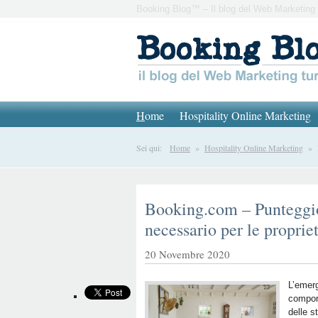
Booking Blog™ – Il blog del Web Marketing 
H
ome
Hospitality Online Marketing
Sei qui:
Home
»
Hospitality Online Marketing
» Bo
Booking.com – Punteggio
necessario per le propriet
20 Novembre 2020
L’emer
compor
delle s