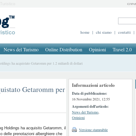
Turistico
home
|
chi siamo
|
contatti
|
News del Turismo
Online Distribution
Opinioni
Travel 2.0
ings ha acquistato Getaromm per 1.2 miliardi di dollari
Informazioni articolo
quistato Getaromm per
Data di pubblicazione:
16 Novembre 2021, 12:55
Argomenti dell'articolo:
News del Turismo
,
Opinioni
g Holdings ha acquisito Getaromm, il
Versione stampabile
o delle prenotazioni alberghiere che