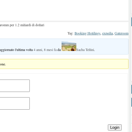
omm per 1.2 miliardi di dollari
Tag:
Booking Holdings
,
expedia
,
Gateroom
 aggiornato l'ultima volta
4 anni, 8 mesi fa
da
Sacha Tellini
.
ione.
Login