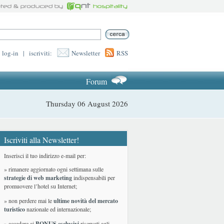
log-in
|
iscriviti:
Newsletter
RSS
Forum
Thursday 06 August 2026
Iscriviti alla Newsletter!
Inserisci il tuo indirizzo e-mail per:
» rimanere aggiornato ogni settimana sulle
strategie di web marketing
indispensabili per
promuovere l’hotel su Internet;
» non perdere mai le
ultime novità del mercato
turistico
nazionale ed internazionale
;
» accedere ai
BONUS esclusivi
riservati agli