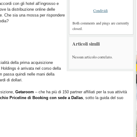
accordi con gli hotel all’ingrosso e
ve la distribuzione online delle
Condividi
e. Che sia una mossa per rispondere
edia?
Both comments and pings are currently
closed.
Articoli simili
Nessun articolo correlato.
ficialità della prima acquisizione
 Holdings è arrivata nel corso della
 passa quindi nelle mani della
rdi di dollari.
isizione,
Getaroom
– che ha più di 150 partner affiliati per la sua attività
rchio Priceline di Booking con sede a Dallas
, sotto la guida del suo