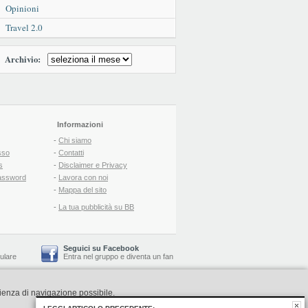
Opinioni
Travel 2.0
Archivio:
Informazioni
-
Chi siamo
sso
-
Contatti
s
-
Disclaimer e Privacy
assword
-
Lavora con noi
-
Mappa del sito
-
La tua pubblicità su BB
Seguici su Facebook
lulare
Entra nel gruppo
e
diventa un fan
rienza di navigazione possibile.
-
Booking Blog
™ -
Il blog del Web Marketing Turistico
C.S.: € 19.000 i.v. - CCIAA: Firenze - REA: FI-522110