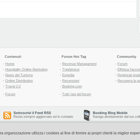
Contenuti
Forum Hot Tag
Community
-
Home
-
Revenue Managament
-
Forum
-
Hospitality Online Marketing
-
TripAdvisor
-
Effettua l'acce
-
News del Turismo
-
Expedia
-
Registrati grati
-
Online Distribution
-
Recensioni
-
Recupera la p
-
Travel 2.0
-
Booking.com
-
Forum
-
Tutti i tag del forum
Sottoscrivi il Feed RSS
Booking Blog Mobile
Resta sempre aggiornato ed in contatto
Naviga direttamente dal tuo cel
organizzazione utilizza i cookies al fine di fornire ai propri clienti la miglior espe
Copyright © 2006-2026 QNT S.r.l. Socio Unico -
www.qnt.it
P.iva: 02333620488 - 