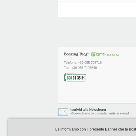
Telefono: +39 055 705718
Fax: +39 055 7193549
Iscriviti alla Newsletter
Ricevi gli articoli comodamente in e-mail
La informiamo con il presente Banner che la nostra 
Booking Blog è realizzato e curato da