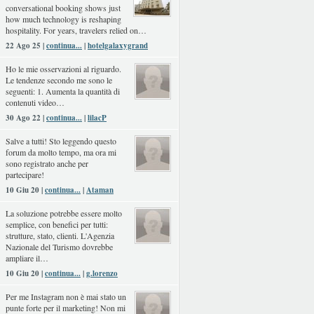
conversational booking shows just
how much technology is reshaping
hospitality. For years, travelers relied on…
22 Ago 25 |
continua...
|
hotelgalaxygrand
Ho le mie osservazioni al riguardo.
Le tendenze secondo me sono le
seguenti: 1. Aumenta la quantità di
contenuti video…
30 Ago 22 |
continua...
|
lilacP
Salve a tutti! Sto leggendo questo
forum da molto tempo, ma ora mi
sono registrato anche per
partecipare!
10 Giu 20 |
continua...
|
Ataman
La soluzione potrebbe essere molto
semplice, con benefici per tutti:
strutture, stato, clienti. L'Agenzia
Nazionale del Turismo dovrebbe
ampliare il…
10 Giu 20 |
continua...
|
g.lorenzo
Per me Instagram non è mai stato un
punte forte per il marketing! Non mi