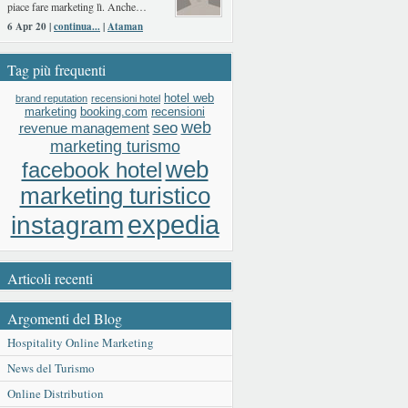
piace fare marketing lì. Anche…
6 Apr 20 |
continua...
|
Ataman
Tag più frequenti
hotel web
brand reputation
recensioni hotel
booking.com
recensioni
marketing
web
seo
revenue management
marketing turismo
web
facebook hotel
marketing turistico
expedia
instagram
Articoli recenti
Argomenti del Blog
Hospitality Online Marketing
News del Turismo
Online Distribution