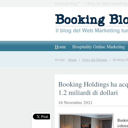
Booking Blog™ – Il blog del Web Marketing 
H
ome
Hospitality Online Marketing
Sei qui:
Home
»
News del Turismo
» Booking Hold
Booking Holdings ha ac
1.2 miliardi di dollari
16 Novembre 2021
Bookin
coloss