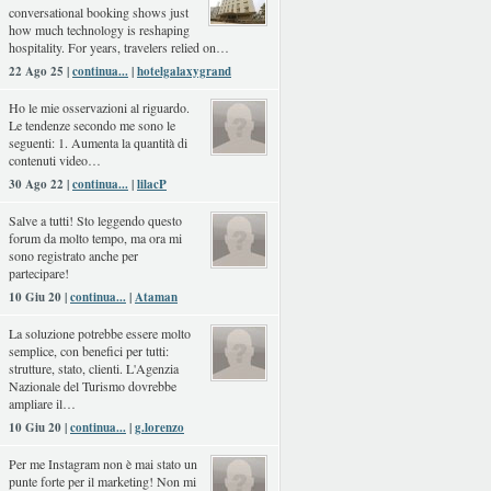
conversational booking shows just
how much technology is reshaping
hospitality. For years, travelers relied on…
22 Ago 25 |
continua...
|
hotelgalaxygrand
Ho le mie osservazioni al riguardo.
Le tendenze secondo me sono le
seguenti: 1. Aumenta la quantità di
contenuti video…
30 Ago 22 |
continua...
|
lilacP
Salve a tutti! Sto leggendo questo
forum da molto tempo, ma ora mi
sono registrato anche per
partecipare!
10 Giu 20 |
continua...
|
Ataman
La soluzione potrebbe essere molto
semplice, con benefici per tutti:
strutture, stato, clienti. L'Agenzia
Nazionale del Turismo dovrebbe
ampliare il…
10 Giu 20 |
continua...
|
g.lorenzo
Per me Instagram non è mai stato un
punte forte per il marketing! Non mi