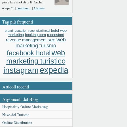
piace fare marketing lì. Anche…
6 Apr 20 |
continua...
|
Ataman
Tag più frequenti
hotel web
brand reputation
recensioni hotel
booking.com
recensioni
marketing
web
seo
revenue management
marketing turismo
web
facebook hotel
marketing turistico
expedia
instagram
Articoli recenti
Argomenti del Blog
Hospitality Online Marketing
News del Turismo
Online Distribution