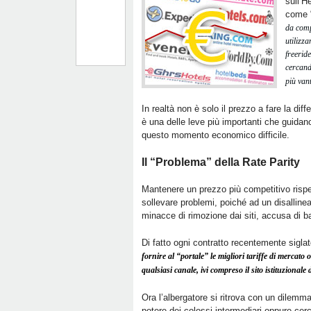
sull’H
come 
da compr
utilizz
freeride
cercand
più van
In realtà non è solo il prezzo a fare la d
è una delle leve più importanti che guidano 
questo momento economico difficile.
Il “Problema” della Rate Parity
Mantenere un prezzo più competitivo rispe
sollevare problemi, poiché ad un disalline
minacce di rimozione dai siti, accusa di ba
Di fatto ogni contratto recentemente siglat
fornire al “portale” le migliori tariffe di mercat
qualsiasi canale, ivi compreso il sito istituzionale 
Ora l’albergatore si ritrova con un dilemma te
potere dei colossi intermediari oppure cerca