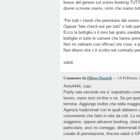
bonus del genere sul vostro booking T
dovrei scrivere siamo, visto che siamo tutt
“Per tutti i clienti che prenotano dal nostro 
Oppure “late check-out per tutti” e tutti par
Ecco la bottiglia o il mini bar gratis sare
bottiglie in tutte le camere che hanno prenot
Non mi sebrano cosi efficaci ste cose, e po
Non ditemi xkè c’è scritto nel contratto pe
saluti
— 16 Febbraio 2
Commento da
Filippo Faggioli
Anto4444, ciao.
Parity rate secondo me e’ soprattutto corre
lavoro, siano essi on-line o no. Se poi q
termine. Aggiungo inoltre che nella maggior 
Agenzie tradizionali con le quali abbiamo 
conveniente che farlo in rete da soli. La st
soggiorno, oppure advance booking, stessa
particolare, anzi mi correggo, determinati b
canale di prenotazione. Ancora saluti e GR