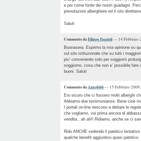
e poi come fonte dei nostri guadagni. Perch
prenotazioni alberghiere ed il sito direttam
Saluti
— 14 Febbraio 2
Commento da
Filippo Faggioli
Buonasera. Esprimo la mia opinione su que
sul sito istituzionale che su tutti i maggior
piu’ conveniente solo per soggiorni prolun
soggiorno, cosa che non e’ possibile fare 
buoni. Saluti
— 15 Febbraio 2009, 
Commento da
Anto4444
Ero sicuro che ci fossero molti alberghi ch
Abbiamo due testimonianze. Bene cioè ma
I portali on-line riescono a dettare le reg
che vogliamo, voi prima ancora di abbassare
vendita.. ah ah!! Ridiamo, anche se ci sar
Rido ANCHE vedendo il patetico tentativo d
qualche benefit aggiuntivo quasi patetico