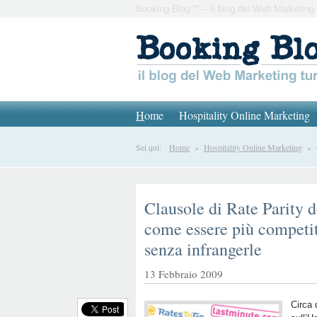
Booking Blog™ – Il blog del Web Marketing 
H
ome
Hospitality Online Marketing
Sei qui:
Home
»
Hospitality Online Marketing
» Cl
Clausole di Rate Parity d
come essere più competiti
senza infrangerle
13 Febbraio 2009
Circa 