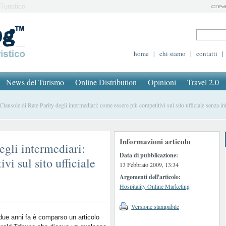
Turistico
home
|
chi siamo
|
contatti
|
News del Turismo
Online Distribution
Opinioni
Travel 2.0
ausole di Rate Parity degli intermediari: come essere più competitivi sul sito ufficiale senza in
Informazioni articolo
egli intermediari:
Data di pubblicazione:
vi sul sito ufficiale
13 Febbraio 2009, 13:34
Argomenti dell'articolo:
Hospitality Online Marketing
Versione stampabile
due anni fa è comparso un articolo