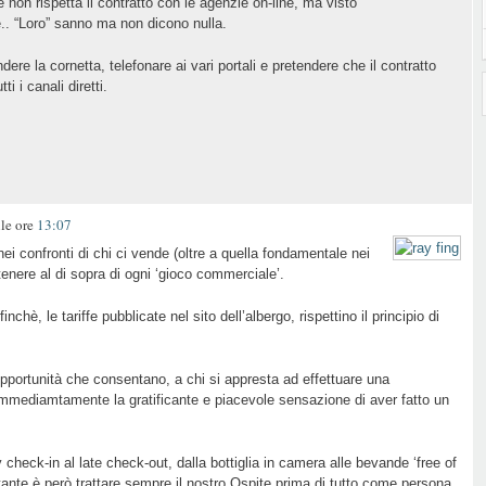
e non rispetta il contratto con le agenzie on-line, ma visto
e.. “Loro” sanno ma non dicono nulla.
dere la cornetta, telefonare ai vari portali e pretendere che il contratto
ti i canali diretti.
le ore
13:07
i confronti di chi ci vende (oltre a quella fondamentale nei
ritenere al di sopra di ogni ‘gioco commerciale’.
nchè, le tariffe pubblicate nel sito dell’albergo, rispettino il principio di
opportunità che consentano, a chi si appresta ad effettuare una
 immediamtamente la gratificante e piacevole sensazione di aver fatto un
y check-in al late check-out, dalla bottiglia in camera alle bevande ‘free of
ante è però trattare sempre il nostro Ospite prima di tutto come persona