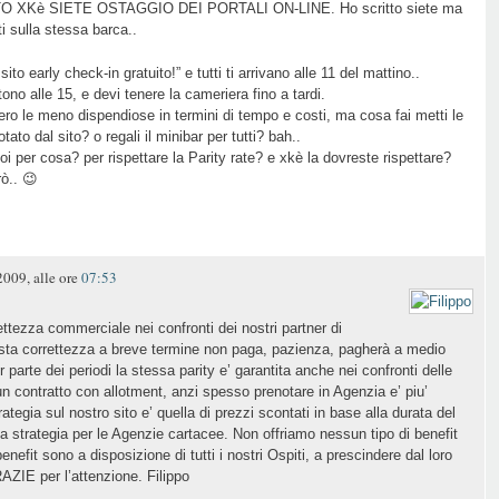
UTTO XKè SIETE OSTAGGIO DEI PORTALI ON-LINE. Ho scritto siete ma
i sulla stessa barca..
sito early check-in gratuito!” e tutti ti arrivano alle 11 del mattino..
tono alle 15, e devi tenere la cameriera fino a tardi.
bbero le meno dispendiose in termini di tempo e costi, ma cosa fai metti le
ato dal sito? o regali il minibar per tutti? bah..
i per cosa? per rispettare la Parity rate? e xkè la dovreste rispettare?
rò.. 😉
009, alle ore
07:53
ttezza commerciale nei confronti dei nostri partner di
uesta correttezza a breve termine non paga, pazienza, pagherà a medio
parte dei periodi la stessa parity e’ garantita anche nei confronti delle
un contratto con allotment, anzi spesso prenotare in Agenzia e’ piu’
rategia sul nostro sito e’ quella di prezzi scontati in base alla durata del
 strategia per le Agenzie cartacee. Non offriamo nessun tipo di benefit
enefit sono a disposizione di tutti i nostri Ospiti, a prescindere dal loro
AZIE per l’attenzione. Filippo