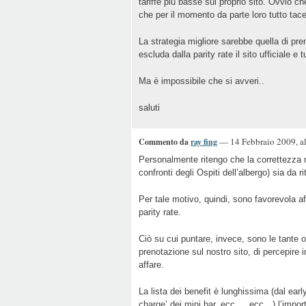
tariffe più basse sul proprio sito. Ovvio ch
che per il momento da parte loro tutto tac
La strategia migliore sarebbe quella di pren
escluda dalla parity rate il sito ufficiale e tut
Ma è impossibile che si avveri..
saluti
— 14 Febbraio 2009, al
Commento da
ray fing
Personalmente ritengo che la correttezza ne
confronti degli Ospiti dell’albergo) sia da 
Per tale motivo, quindi, sono favorevola affi
parity rate.
Ciò su cui puntare, invece, sono le tante 
prenotazione sul nostro sito, di percepire
affare.
La lista dei benefit è lunghissima (dal earl
charge’ dei mini bar, ecc…, ecc…) l’import