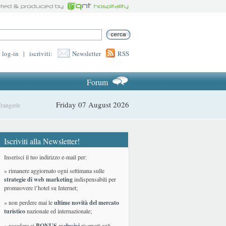
log-in
|
iscriviti:
Newsletter
RSS
Forum
Friday 07 August 2026
frangerle
Iscriviti alla Newsletter!
Inserisci il tuo indirizzo e-mail per:
» rimanere aggiornato ogni settimana sulle
strategie di web marketing
indispensabili per
promuovere l’hotel su Internet;
» non perdere mai le
ultime novità del mercato
turistico
nazionale ed internazionale
;
» accedere ai
BONUS esclusivi
riservati agli