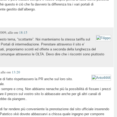
è questo è ciò che fa davvero la differenza tra i vari portali di
ente gestito dall’albergo.
009, alle ore
18:15
sto tema, “scottante”. Noi manteniamo la stessa tariffa sul
i Portali di intermediazione. Prenotare attraverso il sito e’
gati, proponiamo sconti ed offerte a seconda della lunghezza del
comunque attraverso le OLTA. Devo dire che i riscontri sono piuttosto
alle ore
13:20
e di fatto rispettassero la PR anche sul loro sito.
le.
ole sempre e cmq. Non abbiamo nenache più la possibilità di fissare i prezzi
 il prezzo sul vostro sito lo abbassate anche per gli altri canali di
ebbe da piangere..
i far rendere più conveniente la prenotazione dal sito ufficiale inserendo
. Patetico xkè dovete abbassarvi a chissa quale ingegno per comporre