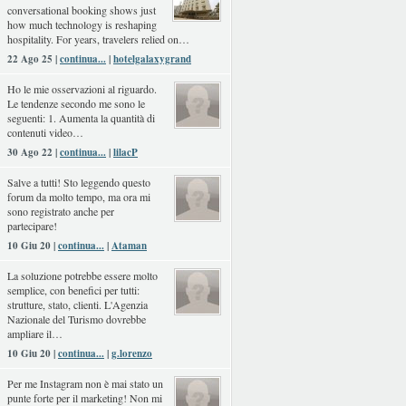
conversational booking shows just
how much technology is reshaping
hospitality. For years, travelers relied on…
22 Ago 25 |
continua...
|
hotelgalaxygrand
Ho le mie osservazioni al riguardo.
Le tendenze secondo me sono le
seguenti: 1. Aumenta la quantità di
contenuti video…
30 Ago 22 |
continua...
|
lilacP
Salve a tutti! Sto leggendo questo
forum da molto tempo, ma ora mi
sono registrato anche per
partecipare!
10 Giu 20 |
continua...
|
Ataman
La soluzione potrebbe essere molto
semplice, con benefici per tutti:
strutture, stato, clienti. L'Agenzia
Nazionale del Turismo dovrebbe
ampliare il…
10 Giu 20 |
continua...
|
g.lorenzo
Per me Instagram non è mai stato un
punte forte per il marketing! Non mi