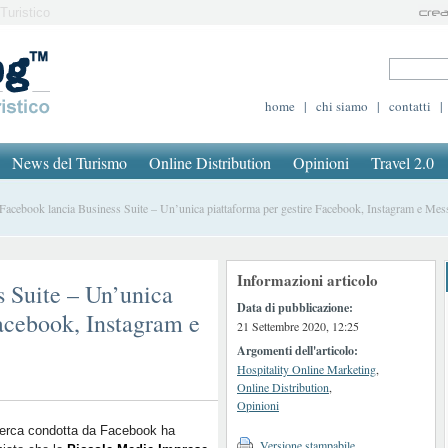
Turistico
home
|
chi siamo
|
contatti
|
News del Turismo
Online Distribution
Opinioni
Travel 2.0
cebook lancia Business Suite – Un’unica piattaforma per gestire Facebook, Instagram e Mes
Informazioni articolo
s Suite – Un’unica
Data di pubblicazione:
Facebook, Instagram e
21 Settembre 2020, 12:25
Argomenti dell'articolo:
Hospitality Online Marketing
,
Online Distribution
,
Opinioni
cerca condotta da Facebook ha
Versione stampabile