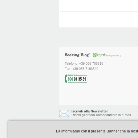
Telefono: +39 055 705718
Fax: +39 055 7193549
Iscriviti alla Newsletter
Ricevi gli articoli comodamente in e-mail
La informiamo con il presente Banner che la nostra 
Booking Blog è realizzato e curato da