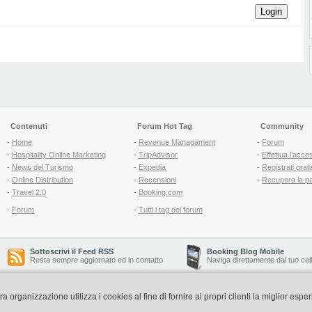
Login
Contenuti
Forum Hot Tag
Community
-
Home
-
Revenue Managament
-
Forum
-
Hospitality Online Marketing
-
TripAdvisor
-
Effettua l'acce
-
News del Turismo
-
Expedia
-
Registrati grati
-
Online Distribution
-
Recensioni
-
Recupera la p
-
Travel 2.0
-
Booking.com
-
Forum
-
Tutti i tag del forum
Sottoscrivi il Feed RSS
Booking Blog Mobile
Resta sempre aggiornato ed in contatto
Naviga direttamente dal tuo cel
organizzazione utilizza i cookies al fine di fornire ai propri clienti la miglior espe
Copyright © 2006-2026 QNT S.r.l. Socio Unico -
www.qnt.it
P.iva: 02333620488 - 