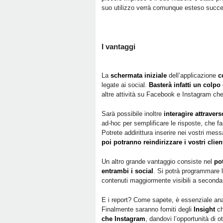
suo utilizzo verrà comunque esteso succe
I vantaggi
La
schermata iniziale
dell’applicazione
c
legate ai social.
Basterà infatti un colpo
altre attività su Facebook e Instagram che
Sarà possibile inoltre
interagire attraver
ad-hoc per semplificare le risposte, che f
Potrete addirittura inserire nei vostri mes
poi potranno reindirizzare i vostri clien
Un altro grande vantaggio consiste nel
pot
entrambi i social
. Si potrà programmare l
contenuti maggiormente visibili a seconda
E i report? Come sapete, è essenziale anali
Finalmente saranno forniti degli
Insight
c
che Instagram
, dandovi l’opportunità di o