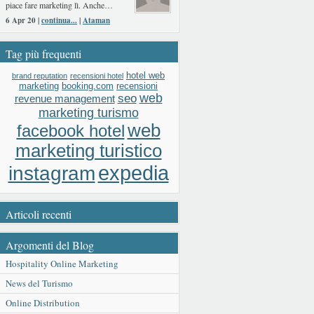
piace fare marketing lì. Anche…
6 Apr 20 |
continua...
|
Ataman
Tag più frequenti
hotel web
brand reputation
recensioni hotel
booking.com
recensioni
marketing
web
seo
revenue management
marketing turismo
web
facebook hotel
marketing turistico
expedia
instagram
Articoli recenti
Argomenti del Blog
Hospitality Online Marketing
News del Turismo
Online Distribution