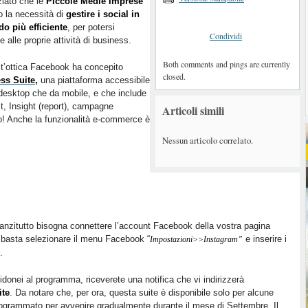
ziato che le
Piccole Medie Imprese
 la necessità di
gestire i social in
o più efficiente
, per potersi
Condividi
e alle proprie attività di business.
Both comments and pings are currently
t’ottica Facebook ha concepito
closed.
ss Suite
,
una piattaforma accessibile
desktop che da mobile, e che include
st, Insight (report), campagne
Articoli simili
o! Anche la funzionalità e-commerce è
Nessun articolo correlato.
nanzitutto bisogna connettere l’account Facebook della vostra pagina
, basta selezionare il menu Facebook “
e inserire i
Impostazioni>>Instagram”
.
 idonei al programma, riceverete una notifica che vi indirizzerà
ite
. Da notare che, per ora, questa suite è disponibile solo per alcune
programmato per avvenire gradualmente durante il mese di Settembre. Il