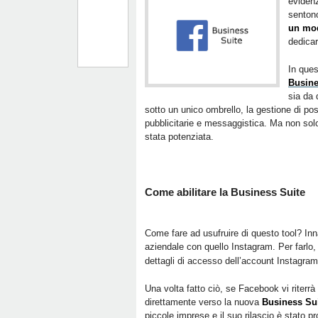
eviden
sentono
un mod
dedicar
In ques
Busine
sia da 
sotto un unico ombrello, la gestione di po
pubblicitarie e messaggistica. Ma non sol
stata potenziata.
Come abilitare la Business Suite
Come fare ad usufruire di questo tool? In
aziendale con quello Instagram. Per farlo
dettagli di accesso dell’account Instagram
Una volta fatto ciò, se Facebook vi riterrà
direttamente verso la nuova
Business Su
piccole imprese e il suo rilascio è stato 