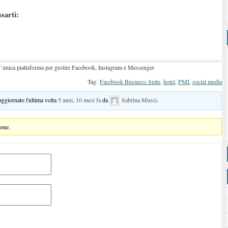
ssarti:
’unica piattaforma per gestire Facebook, Instagram e Messenger
Tag:
Facebook Business Suite
,
hotel
,
PMI
,
social media
 aggiornato l'ultima volta
5 anni, 10 mesi fa
da
Sabrina Musci
.
ione.