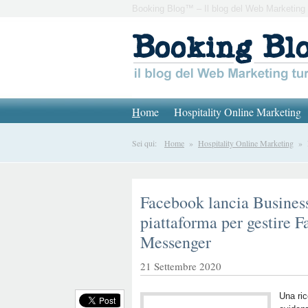
Booking Blog™ – Il blog del Web Marketing 
H
ome
Hospitality Online Marketing
Sei qui:
Home
»
Hospitality Online Marketing
» Fa
Facebook lancia Busines
piattaforma per gestire 
Messenger
21 Settembre 2020
Una ri