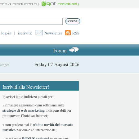
log-in
|
iscriviti:
Newsletter
RSS
Forum
Friday 07 August 2026
senger
Iscriviti alla Newsletter!
Inserisci il tuo indirizzo e-mail per:
» rimanere aggiornato ogni settimana sulle
strategie di web marketing
indispensabili per
promuovere l’hotel su Internet;
» non perdere mai le
ultime novità del mercato
turistico
nazionale ed internazionale
;
» accedere ai
BONUS esclusivi
riservati agli