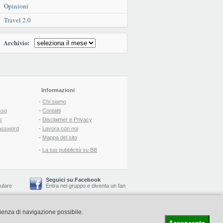
Opinioni
Travel 2.0
Archivio:
Informazioni
-
Chi siamo
sso
-
Contatti
s
-
Disclaimer e Privacy
assword
-
Lavora con noi
-
Mappa del sito
-
La tua pubblicità su BB
Seguici su Facebook
lulare
Entra nel gruppo
e
diventa un fan
rienza di navigazione possibile.
-
Booking Blog
™ -
Il blog del Web Marketing Turistico
C.S.: € 19.000 i.v. - CCIAA: Firenze - REA: FI-522110