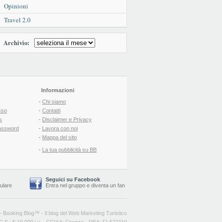
Opinioni
Travel 2.0
Archivio:
Informazioni
-
Chi siamo
sso
-
Contatti
s
-
Disclaimer e Privacy
assword
-
Lavora con noi
-
Mappa del sito
-
La tua pubblicità su BB
Seguici su Facebook
lulare
Entra nel gruppo
e
diventa un fan
-
Booking Blog
™ -
Il blog del Web Marketing Turistico
C.S.: € 19.000 i.v. - CCIAA: Firenze - REA: FI-522110