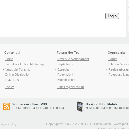
Login
Contenuti
Forum Hot Tag
Community
-
Home
-
Revenue Managament
-
Forum
-
Hospitality Online Marketing
-
TripAdvisor
-
Effettua l'acce
-
News del Turismo
-
Expedia
-
Registrati grati
-
Online Distribution
-
Recensioni
-
Recupera la p
-
Travel 2.0
-
Booking.com
-
Forum
-
Tutti i tag del forum
Sottoscrivi il Feed RSS
Booking Blog Mobile
Resta sempre aggiornato ed in contatto
Naviga direttamente dal tuo cel
Copyright © 2006-2026 QNT S.r.l. Socio Unico -
www.qnt.it
P.iva: 02333620488 - 