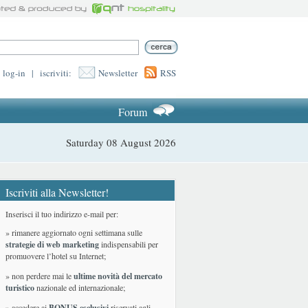
log-in
|
iscriviti:
Newsletter
RSS
Forum
Saturday 08 August 2026
Iscriviti alla Newsletter!
Inserisci il tuo indirizzo e-mail per:
» rimanere aggiornato ogni settimana sulle
strategie di web marketing
indispensabili per
promuovere l’hotel su Internet;
» non perdere mai le
ultime novità del mercato
turistico
nazionale ed internazionale
;
» accedere ai
BONUS esclusivi
riservati agli