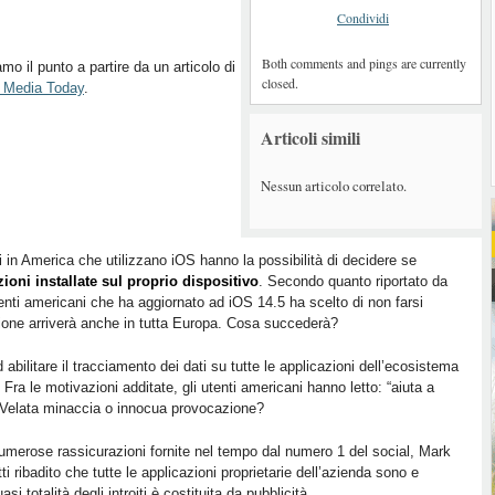
Condividi
Both comments and pings are currently
mo il punto a partire da un articolo di
closed.
l Media Today
.
Articoli simili
Nessun articolo correlato.
ti in America che utilizzano iOS hanno la possibilità di decidere se
zioni installate sul proprio dispositivo
. Secondo quanto riportato da
enti americani che ha aggiornato ad iOS 14.5 ha scelto di non farsi
nzione arriverà anche in tutta Europa. Cosa succederà?
 abilitare il tracciamento dei dati su tutte le applicazioni dell’ecosistema
ra le motivazioni additate, gli utenti americani hanno letto: “aiuta a
 Velata minaccia o innocua provocazione?
umerose rassicurazioni fornite nel tempo dal numero 1 del social, Mark
i ribadito che tutte le applicazioni proprietarie dell’azienda sono e
i totalità degli introiti è costituita da pubblicità.