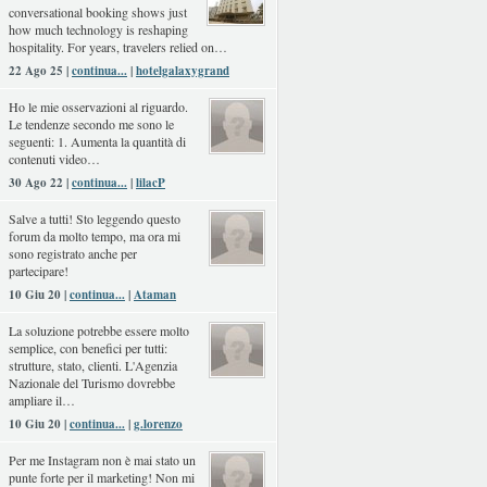
conversational booking shows just
how much technology is reshaping
hospitality. For years, travelers relied on…
22 Ago 25 |
continua...
|
hotelgalaxygrand
Ho le mie osservazioni al riguardo.
Le tendenze secondo me sono le
seguenti: 1. Aumenta la quantità di
contenuti video…
30 Ago 22 |
continua...
|
lilacP
Salve a tutti! Sto leggendo questo
forum da molto tempo, ma ora mi
sono registrato anche per
partecipare!
10 Giu 20 |
continua...
|
Ataman
La soluzione potrebbe essere molto
semplice, con benefici per tutti:
strutture, stato, clienti. L'Agenzia
Nazionale del Turismo dovrebbe
ampliare il…
10 Giu 20 |
continua...
|
g.lorenzo
Per me Instagram non è mai stato un
punte forte per il marketing! Non mi