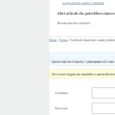
Leggi articoli simili / correllati
Altri articoli che potrebbero intere
Nessun articolo correlato.
Home
›
Forum
›
Facebook rimarrà per sempre gratuit
Questo topic ha 0 risposte, 1 partecipante ed è stato
Devi essere loggato per rispondere a questa discuss
Username:
Password: