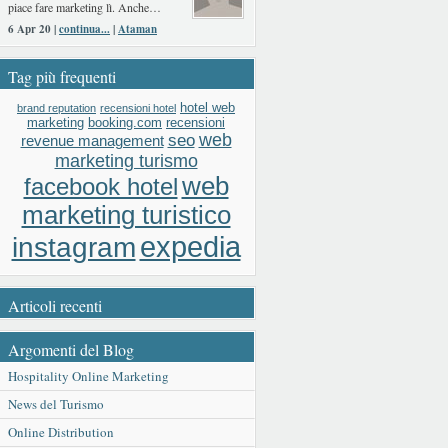
piace fare marketing lì. Anche…
6 Apr 20 |
continua...
|
Ataman
Tag più frequenti
hotel web
brand reputation
recensioni hotel
booking.com
recensioni
marketing
web
seo
revenue management
marketing turismo
web
facebook hotel
marketing turistico
expedia
instagram
Articoli recenti
Argomenti del Blog
Hospitality Online Marketing
News del Turismo
Online Distribution