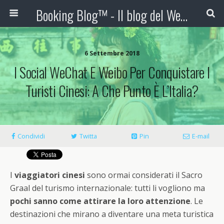
Booking Blog™ - Il blog del Web Marketing Turistico
6 Settembre 2018
I Social WeChat E Weibo Per Conquistare I
Turisti Cinesi: A Che Punto È L’Italia?
Condividi
Twitta
Pin
E-mail
I
viaggiatori cinesi
sono ormai considerati il Sacro
Graal del turismo internazionale: tutti li vogliono ma
pochi sanno come attirare la loro attenzione
. Le
destinazioni che mirano a diventare una meta turistica