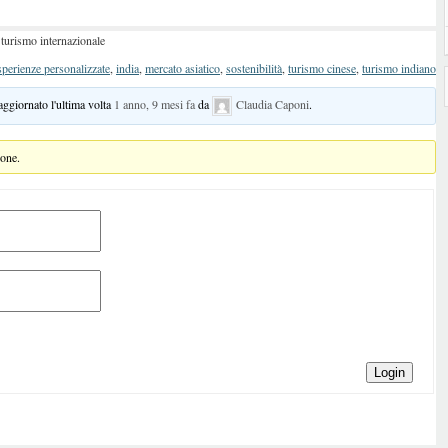
 turismo internazionale
sperienze personalizzate
,
india
,
mercato asiatico
,
sostenibilità
,
turismo cinese
,
turismo indiano
 aggiornato l'ultima volta
1 anno, 9 mesi fa
da
Claudia Caponi
.
ione.
Login