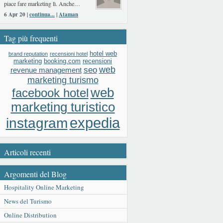
piace fare marketing lì. Anche…
6 Apr 20 |
continua...
|
Ataman
Tag più frequenti
hotel web
brand reputation
recensioni hotel
booking.com
recensioni
marketing
web
seo
revenue management
marketing turismo
web
facebook hotel
marketing turistico
expedia
instagram
Articoli recenti
Argomenti del Blog
Hospitality Online Marketing
News del Turismo
Online Distribution