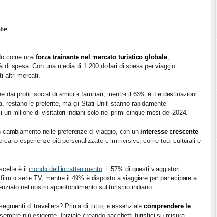
nte
endo come una
forza trainante nel mercato turistico globale
,
tà di spesa. Con una media di 1.200 dollari di spesa per viaggio
 altri mercati.
ne dai profili social di amici e familiari, mentre il 63% è iLe destinazioni
, restano le preferite, ma gli Stati Uniti stanno rapidamente
un milione di visitatori indiani solo nei primi cinque mesi del 2024.
n cambiamento nelle preferenze di viaggio, con un
interesse crescente
 cercano esperienze più personalizzate e immersive, come tour culturali e
scelte è il
mondo dell’intrattenimento
: il 57% di questi viaggiatori
 film o serie TV, mentre il 49% è disposto a viaggiare per partecipare a
enziato nel nostro approfondimento sul turismo indiano.
 segmenti di travellers? Prima di tutto, è essenziale
comprendere le
sempre più esigente. Iniziate creando pacchetti turistici su misura,