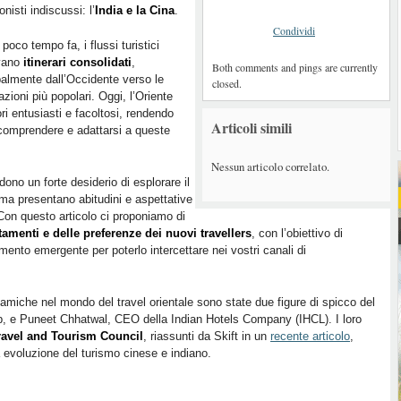
onisti indiscussi: l’
India e la Cina
.
Condividi
 poco tempo fa, i flussi turistici
vano
itinerari consolidati
,
Both comments and pings are currently
palmente dall’Occidente verso le
closed.
azioni più popolari. Oggi, l’Oriente
i entusiasti e facoltosi, rendendo
Articoli simili
 comprendere e adattarsi a queste
Nessun articolo correlato.
idono un forte desiderio di esplorare il
ma presentano abitudini e aspettative
 Con questo articolo ci proponiamo di
menti e delle preferenze dei nuovi travellers
, con l’obiettivo di
nto emergente per poterlo intercettare nei vostri canali di
namiche nel mondo del travel orientale sono state due figure di spicco del
, e Puneet Chhatwal, CEO della Indian Hotels Company (IHCL). I loro
ravel and Tourism Council
, riassunti da Skift in un
recente articolo
,
 evoluzione del turismo cinese e indiano.