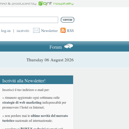
log-in
|
iscriviti:
Newsletter
RSS
Forum
Thursday 06 August 2026
Iscriviti alla Newsletter!
Inserisci il tuo indirizzo e-mail per:
» rimanere aggiornato ogni settimana sulle
strategie di web marketing
indispensabili per
promuovere l’hotel su Internet;
» non perdere mai le
ultime novità del mercato
turistico
nazionale ed internazionale
;
» accedere ai
BONUS esclusivi
riservati agli