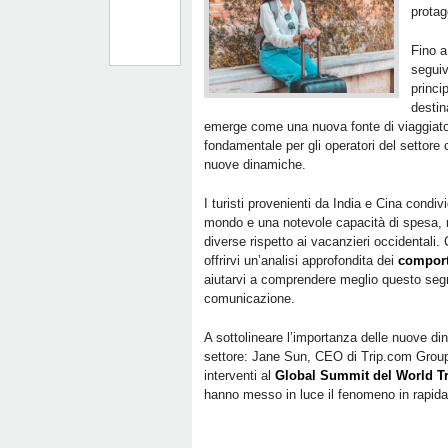
protag
Fino a
segui
princi
destin
emerge come una nuova fonte di viaggiator
fondamentale per gli operatori del settore
nuove dinamiche.
I turisti provenienti da India e Cina condiv
mondo e una notevole capacità di spesa, 
diverse rispetto ai vacanzieri occidentali.
offrirvi un’analisi approfondita dei
comporta
aiutarvi a comprendere meglio questo segme
comunicazione.
A sottolineare l’importanza delle nuove di
settore: Jane Sun, CEO di Trip.com Group
interventi al
Global Summit del World T
hanno messo in luce il fenomeno in rapida