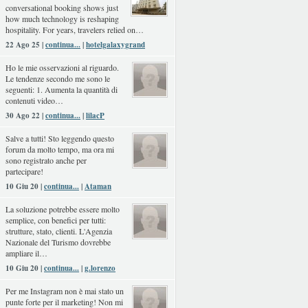
conversational booking shows just
how much technology is reshaping
hospitality. For years, travelers relied on…
22 Ago 25 |
continua...
|
hotelgalaxygrand
Ho le mie osservazioni al riguardo.
Le tendenze secondo me sono le
seguenti: 1. Aumenta la quantità di
contenuti video…
30 Ago 22 |
continua...
|
lilacP
Salve a tutti! Sto leggendo questo
forum da molto tempo, ma ora mi
sono registrato anche per
partecipare!
10 Giu 20 |
continua...
|
Ataman
La soluzione potrebbe essere molto
semplice, con benefici per tutti:
strutture, stato, clienti. L'Agenzia
Nazionale del Turismo dovrebbe
ampliare il…
10 Giu 20 |
continua...
|
g.lorenzo
Per me Instagram non è mai stato un
punte forte per il marketing! Non mi