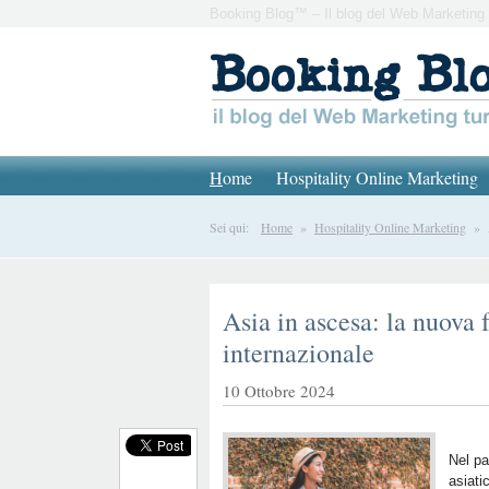
Booking Blog™ – Il blog del Web Marketing 
H
ome
Hospitality Online Marketing
Sei qui:
Home
»
Hospitality Online Marketing
» As
Asia in ascesa: la nuova 
internazionale
10 Ottobre 2024
Nel pa
asiat