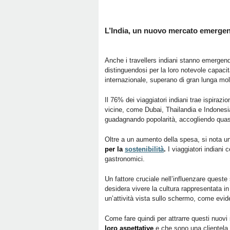
L’India, un nuovo mercato emerge
Anche i travellers indiani stanno emerg
distinguendosi per la loro notevole capaci
internazionale, superano di gran lunga molti
Il 76% dei viaggiatori indiani trae ispirazio
vicine, come Dubai, Thailandia e Indonesia
guadagnando popolarità, accogliendo quasi 
Oltre a un aumento della spesa, si nota u
per la
sostenibilità
.
I viaggiatori indiani
gastronomici.
Un fattore cruciale nell’influenzare queste 
desidera vivere la cultura rappresentata in
un’attività vista sullo schermo, come evid
Come fare quindi per attrarre questi nuovi
loro aspettative
e che sono una clientela 