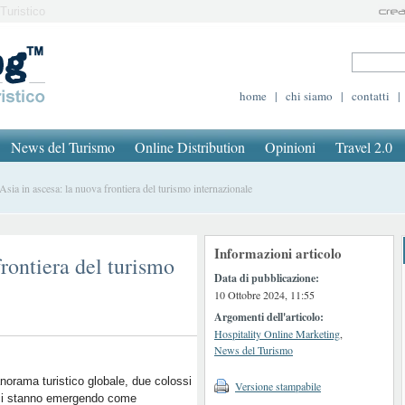
Turistico
home
|
chi siamo
|
contatti
|
News del Turismo
Online Distribution
Opinioni
Travel 2.0
ia in ascesa: la nuova frontiera del turismo internazionale
Informazioni articolo
frontiera del turismo
Data di pubblicazione:
10 Ottobre 2024, 11:55
Argomenti dell'articolo:
Hospitality Online Marketing
,
News del Turismo
norama turistico globale, due colossi
Versione stampabile
ici stanno emergendo come