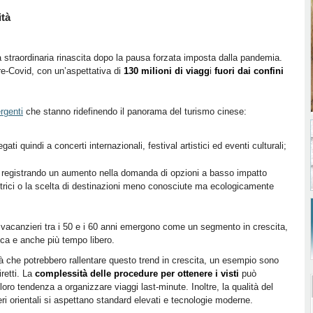
ità
a straordinaria rinascita dopo la pausa forzata imposta dalla pandemia.
 pre-Covid, con un’aspettativa di
130 milioni di viagg
i
fuori dai confini
rgenti
che stanno ridefinendo il panorama del turismo cinese:
legati quindi a concerti internazionali, festival artistici ed eventi culturali;
tti registrando un aumento nella domanda di opzioni a basso impatto
ettrici o la scelta di destinazioni meno conosciute ma ecologicamente
i vacanzieri tra i 50 e i 60 anni emergono come un segmento in crescita,
ca e anche più tempo libero.
ità che potrebbero rallentare questo trend in crescita, un esempio sono
iretti. La
complessità delle procedure per ottenere i visti
può
a loro tendenza a organizzare viaggi last-minute. Inoltre, la qualità del
ri orientali si aspettano standard elevati e tecnologie moderne.