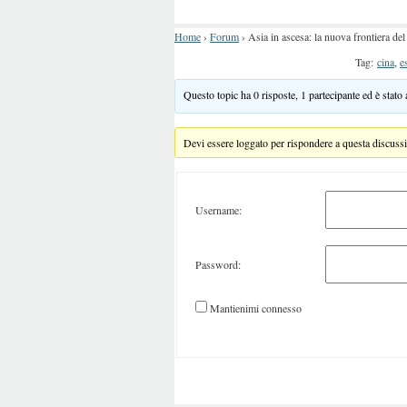
Home
›
Forum
›
Asia in ascesa: la nuova frontiera del
Tag:
cina
,
e
Questo topic ha 0 risposte, 1 partecipante ed è stato
Devi essere loggato per rispondere a questa discuss
Username:
Password:
Mantienimi connesso