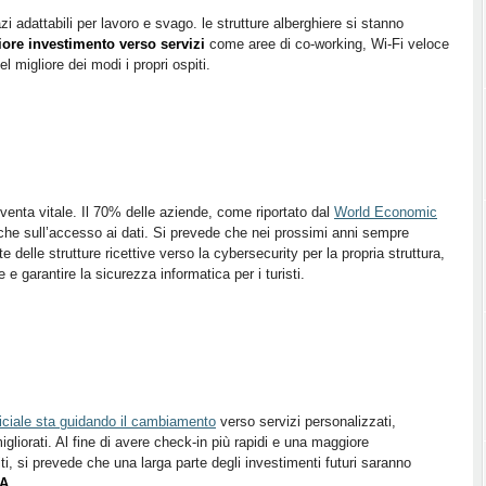
zi adattabili per lavoro e svago. le strutture alberghiere si stanno
ore investimento verso servizi
come aree di co-working, Wi-Fi veloce
l migliore dei modi i propri ospiti.
iventa vitale. Il 70% delle aziende, come riportato dal
World Economic
iche sull’accesso ai dati. Si prevede che nei prossimi anni sempre
e delle strutture ricettive verso la cybersecurity per la propria struttura,
 e garantire la sicurezza informatica per i turisti.
ificiale sta guidando il cambiamento
verso servizi personalizzati,
igliorati. Al fine di avere check-in più rapidi e una maggiore
iti, si prevede che una larga parte degli investimenti futuri saranno
IA
.