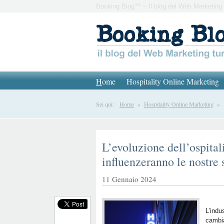
Booking Blog™ – Il blog del Web Marketing 
H
ome
Hospitality Online Marketing
Sei qui:
Home
»
Hospitality Online Marketing
» L’
L’evoluzione dell’ospital
influenzeranno le nostre 
11 Gennaio 2024
L’indus
cambia