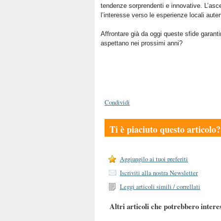
tendenze sorprendenti e innovative. L’asces
l’interesse verso le esperienze locali auten
Affrontare già da oggi queste sfide garant
aspettano nei prossimi anni?
Condividi
Ti è piaciuto questo articolo?
Aggiungilo ai tuoi preferiti
Iscriviti alla nostra Newsletter
Leggi articoli simili / correllati
Altri articoli che potrebbero intere