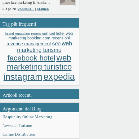
piace fare marketing lì. Anche…
6 Apr 20 |
continua...
|
Ataman
Tag più frequenti
hotel web
brand reputation
recensioni hotel
booking.com
recensioni
marketing
web
seo
revenue management
marketing turismo
web
facebook hotel
marketing turistico
expedia
instagram
Articoli recenti
Argomenti del Blog
Hospitality Online Marketing
News del Turismo
Online Distribution