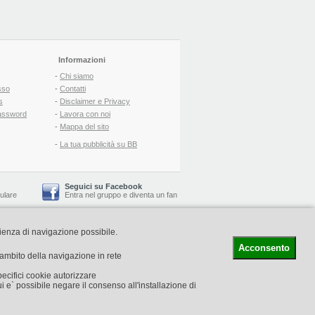
Informazioni
-
Chi siamo
sso
-
Contatti
s
-
Disclaimer e Privacy
assword
-
Lavora con noi
-
Mappa del sito
-
La tua pubblicità su BB
Seguici su Facebook
lulare
Entra nel gruppo
e
diventa un fan
rienza di navigazione possibile.
-
Booking Blog
™ -
Il blog del Web Marketing Turistico
C.S.: € 19.000 i.v. - CCIAA: Firenze - REA: FI-522110
Acconsento
l'ambito della navigazione in rete
pecifici cookie autorizzare
i e` possibile negare il consenso all'installazione di