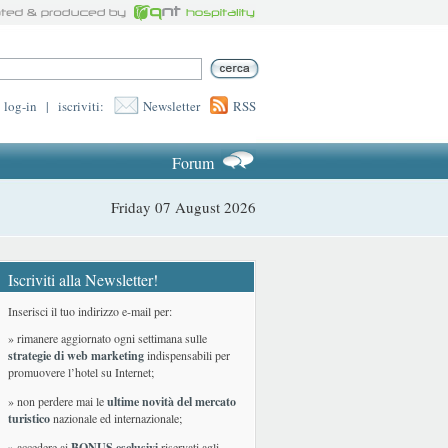
log-in
|
iscriviti:
Newsletter
RSS
Forum
Friday 07 August 2026
Iscriviti alla Newsletter!
Inserisci il tuo indirizzo e-mail per:
» rimanere aggiornato ogni settimana sulle
strategie di web marketing
indispensabili per
promuovere l’hotel su Internet;
» non perdere mai le
ultime novità del mercato
turistico
nazionale ed internazionale
;
» accedere ai
BONUS esclusivi
riservati agli