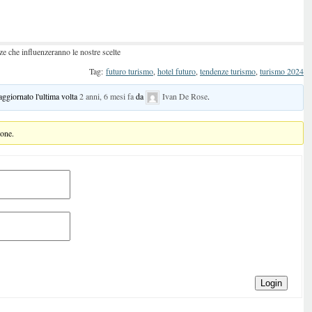
nze che influenzeranno le nostre scelte
Tag:
futuro turismo
,
hotel futuro
,
tendenze turismo
,
turismo 2024
 aggiornato l'ultima volta
2 anni, 6 mesi fa
da
Ivan De Rose
.
ione.
Login