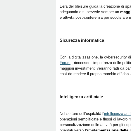
L’era del bleisure guida la creazione di spa
adeguando e si prevede sempre un
maggi
e attività post-conferenza per soddisfare ne
Sicurezza informatica
Con la digitalizzazione, la cybersecurity d
Forum
, riconosce l’importanza delle polit
maggiori investimenti verranno fatti da part
così da rendere il proprio marchio affidabile
Intelligenza artificiale
Nel settore dell’ospitalità l’
intelligenza art
operazioni semplificate e flussi di lavoro m
personalizzazione delle attività per gli osp
orientati verso
l’implementazione delle 