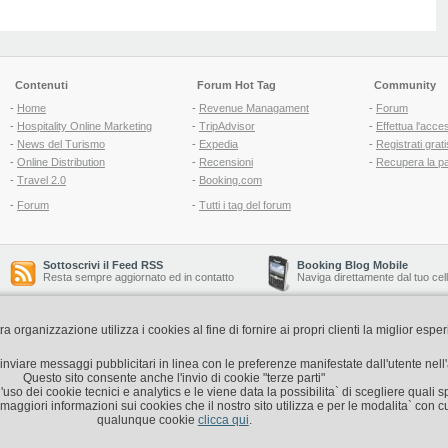
Contenuti
Forum Hot Tag
Community
-
Home
-
Revenue Managament
-
Forum
-
Hospitality Online Marketing
-
TripAdvisor
-
Effettua l'acce
-
News del Turismo
-
Expedia
-
Registrati grati
-
Online Distribution
-
Recensioni
-
Recupera la p
-
Travel 2.0
-
Booking.com
-
Forum
-
Tutti i tag del forum
Sottoscrivi il Feed RSS
Booking Blog Mobile
Resta sempre aggiornato ed in contatto
Naviga direttamente dal tuo cel
organizzazione utilizza i cookies al fine di fornire ai propri clienti la miglior espe
Copyright © 2006-2026 QNT S.r.l. Socio Unico -
www.qnt.it
P.iva: 02333620488 - 
di inviare messaggi pubblicitari in linea con le preferenze manifestate dall'utente nel
Questo sito consente anche l'invio di cookie "terze parti"
'uso dei cookie tecnici e analytics e le viene data la possibilita` di scegliere quali s
aggiori informazioni sui cookies che il nostro sito utilizza e per le modalita` con cu
qualunque cookie
clicca qui
.