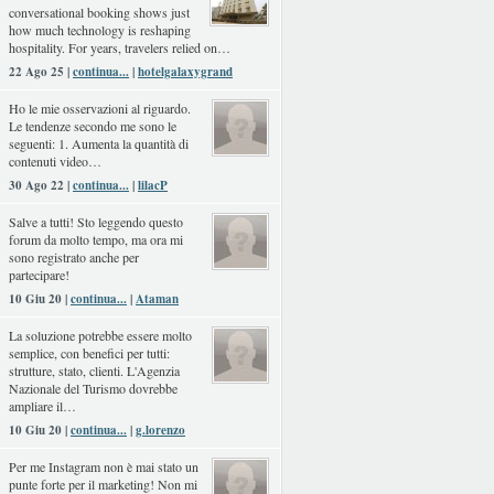
conversational booking shows just
how much technology is reshaping
hospitality. For years, travelers relied on…
22 Ago 25 |
continua...
|
hotelgalaxygrand
Ho le mie osservazioni al riguardo.
Le tendenze secondo me sono le
seguenti: 1. Aumenta la quantità di
contenuti video…
30 Ago 22 |
continua...
|
lilacP
Salve a tutti! Sto leggendo questo
forum da molto tempo, ma ora mi
sono registrato anche per
partecipare!
10 Giu 20 |
continua...
|
Ataman
La soluzione potrebbe essere molto
semplice, con benefici per tutti:
strutture, stato, clienti. L'Agenzia
Nazionale del Turismo dovrebbe
ampliare il…
10 Giu 20 |
continua...
|
g.lorenzo
Per me Instagram non è mai stato un
punte forte per il marketing! Non mi