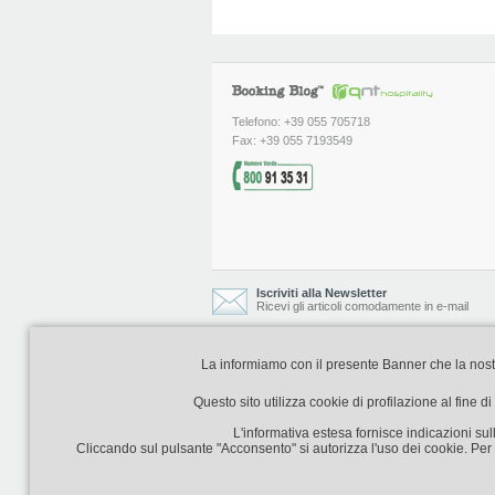
Telefono: +39 055 705718
Fax: +39 055 7193549
Iscriviti alla Newsletter
Ricevi gli articoli comodamente in e-mail
La informiamo con il presente Banner che la nostra 
Booking Blog è realizzato e curato da
Questo sito utilizza cookie di profilazione al fine 
L'informativa estesa fornisce indicazioni sull
Cliccando sul pulsante "Acconsento" si autorizza l'uso dei cookie. Per m