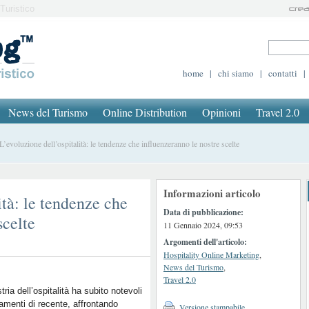
Turistico
home
|
chi siamo
|
contatti
|
News del Turismo
Online Distribution
Opinioni
Travel 2.0
evoluzione dell’ospitalità: le tendenze che influenzeranno le nostre scelte
Informazioni articolo
ità: le tendenze che
Data di pubblicazione:
scelte
11 Gennaio 2024, 09:53
Argomenti dell'articolo:
Hospitality Online Marketing
,
News del Turismo
,
Travel 2.0
tria dell’ospitalità ha subito notevoli
menti di recente, affrontando
Versione stampabile