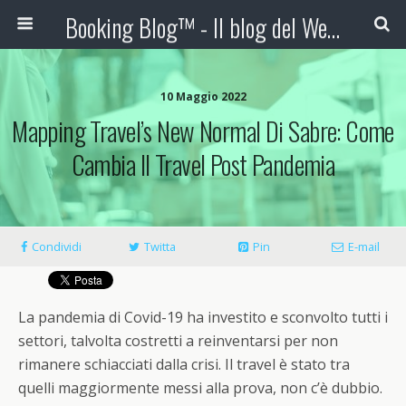
Booking Blog™ - Il blog del Web Marketing Turistico
10 Maggio 2022
Mapping Travel’s New Normal Di Sabre: Come
Cambia Il Travel Post Pandemia
Condividi
Twitta
Pin
E-mail
La pandemia di Covid-19 ha investito e sconvolto tutti i
settori, talvolta costretti a reinventarsi per non
rimanere schiacciati dalla crisi. Il travel è stato tra
quelli maggiormente messi alla prova, non c’è dubbio.