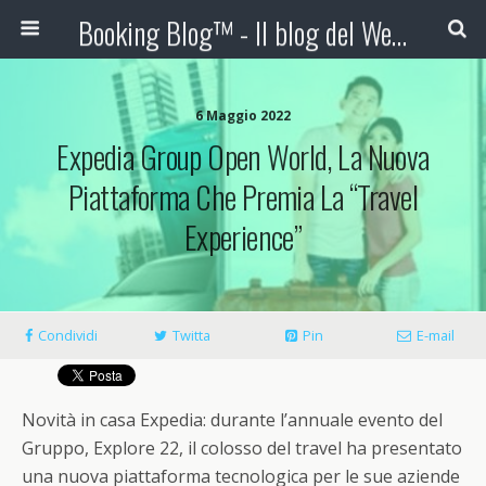
Booking Blog™ - Il blog del Web Marketing Turistico
6 Maggio 2022
Expedia Group Open World, La Nuova
Piattaforma Che Premia La “travel
Experience”
Condividi
Twitta
Pin
E-mail
Novità in casa Expedia: durante l’annuale evento del
Gruppo, Explore 22, il colosso del travel ha presentato
una nuova piattaforma tecnologica per le sue aziende