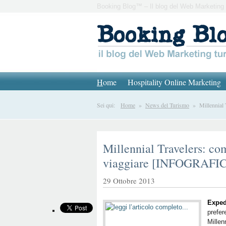
Booking Blog™ – Il blog del Web Marketing 
H
ome
Hospitality Online Marketing
Sei qui:
Home
»
News del Turismo
» Millennial 
Millennial Travelers: co
viaggiare [INFOGRAFI
29 Ottobre 2013
Exped
prefer
Millen