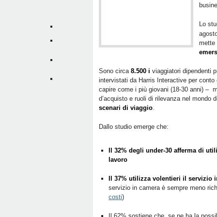
busine
Lo stu
agosto
mette 
emersi
Sono circa
8.500 i
viaggiatori dipendenti 
intervistati da Harris Interactive per conto
capire come i più giovani (18-30 anni) –
d’acquisto e ruoli di rilevanza nel mondo 
scenari di viaggio
.
Dallo studio emerge che:
Il 32% degli under-30 afferma di uti
lavoro
Il 37% utilizza volentieri il servizio
servizio in camera è sempre meno richi
costi
)
Il 62% sostiene che, se ne ha la possib