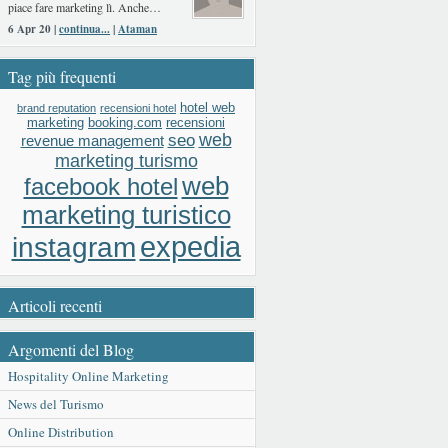
piace fare marketing lì. Anche…
6 Apr 20 |
continua...
|
Ataman
Tag più frequenti
hotel web
brand reputation
recensioni hotel
booking.com
recensioni
marketing
web
seo
revenue management
marketing turismo
web
facebook hotel
marketing turistico
expedia
instagram
Articoli recenti
Argomenti del Blog
Hospitality Online Marketing
News del Turismo
Online Distribution