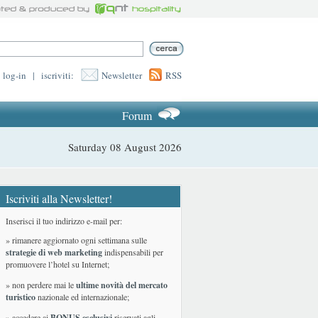
log-in
|
iscriviti:
Newsletter
RSS
Forum
Saturday 08 August 2026
Iscriviti alla Newsletter!
Inserisci il tuo indirizzo e-mail per:
» rimanere aggiornato ogni settimana sulle
strategie di web marketing
indispensabili per
promuovere l’hotel su Internet;
» non perdere mai le
ultime novità del mercato
turistico
nazionale ed internazionale
;
» accedere ai
BONUS esclusivi
riservati agli