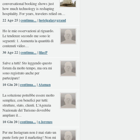
conversational booking shows just
how much technology is reshaping
hospitality. For years, travelers relied on…
22 Ago 25 |
continua...
|
hotelgalaxygrand
Ho le mie osservazioni al riguardo.
Le tendenze secondo me sono le
seguenti: 1. Aumenta la quantità di
contenuti video…
30 Ago 22 |
continua...
|
lilacP
Salve a tutti! Sto leggendo questo
forum da molto tempo, ma ora mi
sono registrato anche per
partecipare!
10 Giu 20 |
continua...
|
Ataman
La soluzione potrebbe essere molto
semplice, con benefici per tutti:
strutture, stato, clienti. L'Agenzia
Nazionale del Turismo dovrebbe
ampliare il…
10 Giu 20 |
continua...
|
g.lorenzo
Per me Instagram non è mai stato un
punte forte per il marketing! Non mi