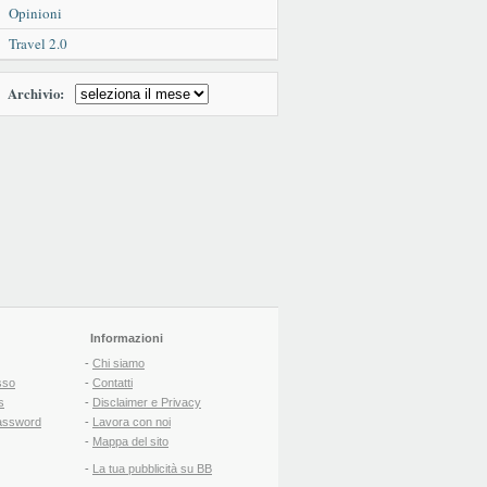
Opinioni
Travel 2.0
Archivio:
Informazioni
-
Chi siamo
sso
-
Contatti
s
-
Disclaimer e Privacy
assword
-
Lavora con noi
-
Mappa del sito
-
La tua pubblicità su BB