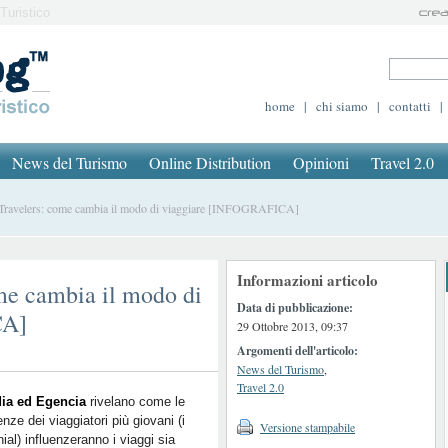
Turistico
home
|
chi siamo
|
contatti
|
News del Turismo
Online Distribution
Opinioni
Travel 2.0
Travelers: come cambia il modo di viaggiare [INFOGRAFICA]
Informazioni articolo
me cambia il modo di
Data di pubblicazione:
CA]
29 Ottobre 2013, 09:37
Argomenti dell'articolo:
News del Turismo
,
Travel 2.0
ia ed Egencia
rivelano come le
enze dei viaggiatori più giovani (i
Versione stampabile
nial) influenzeranno i viaggi sia