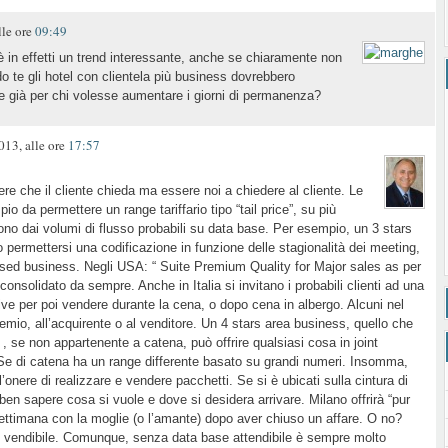
le ore
09:49
 è in effetti un trend interessante, anche se chiaramente non
do te gli hotel con clientela più business dovrebbero
te già per chi volesse aumentare i giorni di permanenza?
13, alle ore
17:57
ere che il cliente chieda ma essere noi a chiedere al cliente. Le
pio da permettere un range tariffario tipo “tail price”, su più
dono dai volumi di flusso probabili su data base. Per esempio, un 3 stars
 permettersi una codificazione in funzione delle stagionalità dei meeting,
osed business. Negli USA: “ Suite Premium Quality for Major sales as per
onsolidato da sempre. Anche in Italia si invitano i probabili clienti ad una
ive per poi vendere durante la cena, o dopo cena in albergo. Alcuni nel
mio, all’acquirente o al venditore. Un 4 stars area business, quello che
, se non appartenente a catena, può offrire qualsiasi cosa in joint
 Se di catena ha un range differente basato su grandi numeri. Insomma,
 l’onere di realizzare e vendere pacchetti. Se si è ubicati sulla cintura di
ben sapere cosa si vuole e dove si desidera arrivare. Milano offrirà “pur
settimana con la moglie (o l’amante) dopo aver chiuso un affare. O no?
 il vendibile. Comunque, senza data base attendibile è sempre molto