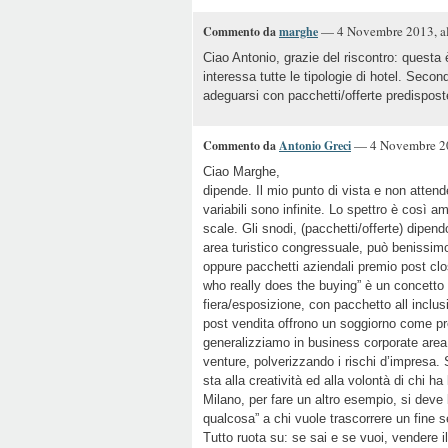
— 4 Novembre 2013, al
Commento da
marghe
Ciao Antonio, grazie del riscontro: questa
interessa tutte le tipologie di hotel. Secon
adeguarsi con pacchetti/offerte predispos
— 4 Novembre 20
Commento da
Antonio Greci
Ciao Marghe,
dipende. Il mio punto di vista e non attend
variabili sono infinite. Lo spettro è così am
scale. Gli snodi, (pacchetti/offerte) dipen
area turistico congressuale, può benissimo
oppure pacchetti aziendali premio post cl
who really does the buying” è un concetto c
fiera/esposizione, con pacchetto all inclus
post vendita offrono un soggiorno come pre
generalizziamo in business corporate area 
venture, polverizzando i rischi d’impresa.
sta alla creatività ed alla volontà di chi ha
Milano, per fare un altro esempio, si deve 
qualcosa” a chi vuole trascorrere un fine 
Tutto ruota su: se sai e se vuoi, vendere