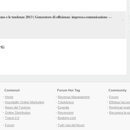
—
ismo e le tendenze 2013 | Generatore di efficienza: impresa+comunicazione
ti:
Contenuti
Forum Hot Tag
Community
-
Home
-
Revenue Managament
-
Forum
-
Hospitality Online Marketing
-
TripAdvisor
-
Effettua l'acce
-
News del Turismo
-
Expedia
-
Registrati grati
-
Online Distribution
-
Recensioni
-
Recupera la p
-
Travel 2.0
-
Booking.com
-
Forum
-
Tutti i tag del forum