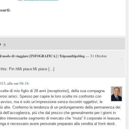
ssarti:
o
»
— 31 Ottobre
 il modo di viaggiare [INFOGRAFICA] | Tripsandtipsblog
this: Pin ItMi piace:Mi piace […]
13, alle ore
06:16
 scelte di mio figlio di 28 anni (receptionist), della sua compagna
merosi amici. Spesso per capire le loro scelte mi confronto con
 avviso, ma è solo un’impressione senza riscontri oggettivi, le
 più alte. Confermo la tendenza di un prolungamento della permanenza dei
ità dell’accoglienza, più che dal prezzo che generalmente per i giorni in
’altro interessante segmento di mercato che “muta” il corporate in leasure,
enga è necessario avere personale preparato alla vendita al front desk.