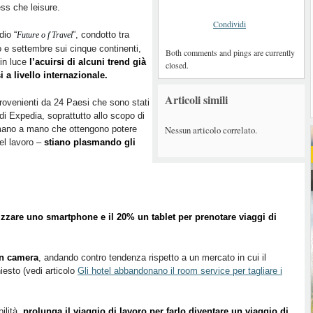
ss che leisure.
Condividi
dio “
”, condotto tra
Future o f Travel
 e settembre sui cinque continenti,
Both comments and pings are currently
in luce
l’acuirsi di alcuni trend già
closed.
 a livello internazionale.
Articoli simili
provenienti da 24 Paesi che sono stati
 di Expedia, soprattutto allo scopo di
Nessun articolo correlato.
 mano a mano che ottengono potere
del lavoro –
stiano plasmando gli
lizzare uno smartphone e il 20% un tablet per prenotare viaggi di
 in camera
, andando contro tendenza rispetto a un mercato in cui il
esto (vedi articolo
Gli hotel abbandonano il room service per tagliare i
ilità,
prolunga il viaggio di lavoro per farlo diventare un viaggio di