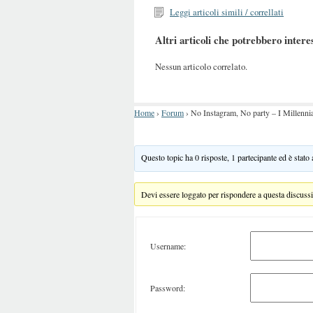
Leggi articoli simili / correllati
Altri articoli che potrebbero intere
Nessun articolo correlato.
Home
›
Forum
›
No Instagram, No party – I Millennia
Questo topic ha 0 risposte, 1 partecipante ed è stato
Devi essere loggato per rispondere a questa discuss
Username:
Password: