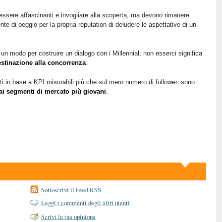
o essere affascinanti e invogliare alla scoperta, ma devono rimanere
ente di peggio per la propria reputation di deludere le aspettative di un
n modo per costruire un dialogo con i Millennial; non esserci significa
estinazione
alla concorrenza
.
ti in base a KPI misurabili più che sul mero numero di follower, sono
 ai segmenti di mercato più giovani
.
Sottoscrivi il Feed RSS
Leggi i commenti degli altri utenti
Scrivi la tua opinione