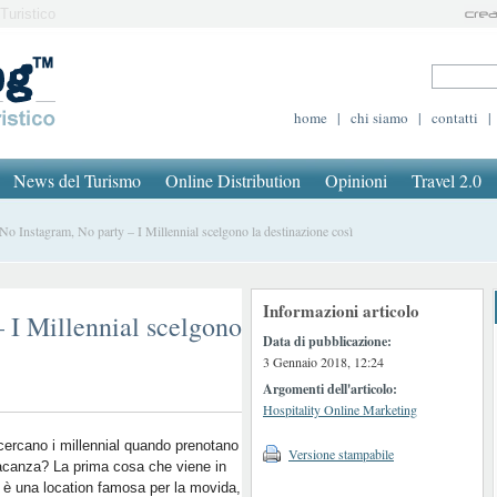
Turistico
home
|
chi siamo
|
contatti
|
News del Turismo
Online Distribution
Opinioni
Travel 2.0
 Instagram, No party – I Millennial scelgono la destinazione così
Informazioni articolo
 I Millennial scelgono
Data di pubblicazione:
3 Gennaio 2018, 12:24
Argomenti dell'articolo:
Hospitality Online Marketing
ercano i millennial quando prenotano
Versione stampabile
acanza? La prima cosa che viene in
è una location famosa per la movida,