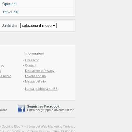
Opinioni
Travel 2.0
Archivio:
Informazioni
-
Chi siamo
sso
-
Contatti
s
-
Disclaimer e Privacy
assword
-
Lavora con noi
-
Mappa del sito
-
La tua pubblicità su BB
Seguici su Facebook
lulare
Entra nel gruppo
e
diventa un fan
-
Booking Blog
™ -
Il blog del Web Marketing Turistico
C.S.: € 19.000 i.v. - CCIAA: Firenze - REA: FI-522110