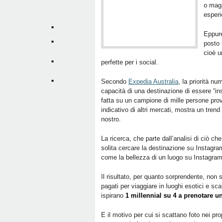
o maga
esperi
Eppure
posto 
cioè u
perfette per i social.
Secondo
Expedia Australia
, la priorità nu
capacità di una destinazione di essere “in
fatta su un campione di mille persone prov
indicativo di altri mercati, mostra un tren
nostro.
La ricerca, che parte dall’analisi di ciò ch
solita cercare la destinazione su Instagram
come la bellezza di un luogo su Instagram s
Il risultato, per quanto sorprendente, non 
pagati per viaggiare in luoghi esotici e sc
ispirano
1 millennial su 4 a prenotare u
E il motivo per cui si scattano foto nei pro