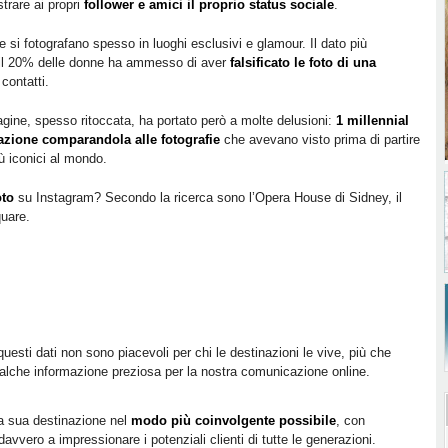
rare ai propri
follower e amici il proprio status sociale
.
 si fotografano spesso in luoghi esclusivi e glamour. Il dato più
 il 20% delle donne ha ammesso di aver
falsificato le foto di una
contatti.
ine, spesso ritoccata, ha portato però a molte delusioni:
1 millennial
azione comparandola alle fotografie
che avevano visto prima di partire
ù iconici al mondo.
oto
su Instagram? Secondo la ricerca sono l’Opera House di Sidney, il
uare.
esti dati non sono piacevoli per chi le destinazioni le vive, più che
alche informazione preziosa per la nostra comunicazione online.
la sua destinazione nel
modo più coinvolgente possibile
, con
avvero a impressionare i potenziali clienti di tutte le generazioni.