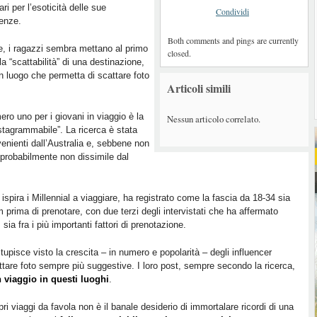
ri per l’esoticità delle sue
Condividi
enze.
Both comments and pings are currently
, i ragazzi sembra mettano al primo
closed.
la “scattabilità” di una destinazione,
n luogo che permetta di scattare foto
Articoli simili
mero uno per i giovani in viaggio è la
Nessun articolo correlato.
stagrammabile”. La ricerca è stata
enienti dall’Australia e, sebbene non
d probabilmente non dissimile dal
e ispira i Millennial a viaggiare, ha registrato come la fascia da 18-34 sia
 prima di prenotare, con due terzi degli intervistati che ha affermato
ia fra i più importanti fattori di prenotazione.
stupisce visto la crescita – in numero e popolarità – degli influencer
attare foto sempre più suggestive. I loro post, sempre secondo la ricerca,
n viaggio in questi luoghi
.
pri viaggi da favola non è il banale desiderio di immortalare ricordi di una