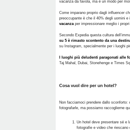
vacanza da favola, ma è un modo per most
Come imparano proprio dagli influencer che
preoccupante è che il 40% degli uomini e
vacanza
per impressionare meglio i propri 
Secondo Expedia questa cultura dell’immag
su 5 è rimasto scontento da una destin
su Instagram, specialmente per i luoghi pi
I luoghi più deludenti paragonati alle f
Taj Mahal, Dubai, Stonehenge e Times Sq
Cosa vuol dire per un hotel?
Non facciamoci prendere dallo sconforto: qu
fotografarle, ma possiamo raccoglierne qu
Un hotel deve presentare sé e 
fotografie e video che riescano d