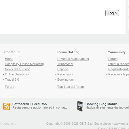
Login
Contenuti
Forum Hot Tag
Community
-
Home
-
Revenue Managament
-
Forum
-
Hospitality Online Marketing
-
TripAdvisor
-
Effettua l'acce
-
News del Turismo
-
Expedia
-
Registrati grati
-
Online Distribution
-
Recensioni
-
Recupera la p
-
Travel 2.0
-
Booking.com
-
Forum
-
Tutti i tag del forum
Sottoscrivi il Feed RSS
Booking Blog Mobile
Resta sempre aggiornato ed in contatto
Naviga direttamente dal tuo cel
Copyright © 2006-2026 QNT S.r.l. Socio Unico -
www.qnt.it
P.iva: 02333620488 - 