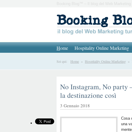
Booking Blog™ – Il blog del Web Marketing 
H
ome
Hospitality Online Marketing
Sei qui:
Home
»
Hospitality Online Marketing
» No
No Instagram, No party –
la destinazione così
3 Gennaio 2018
Cosa c
una v
mente 