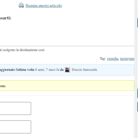
Stampa questo articolo
ssarti:
l scelgono la destinazione così
Tag:
expedia
,
instagram
 aggiornato l'ultima volta
8 anni, 7 mesi fa
da
Duccio Innocenti
.
ione.