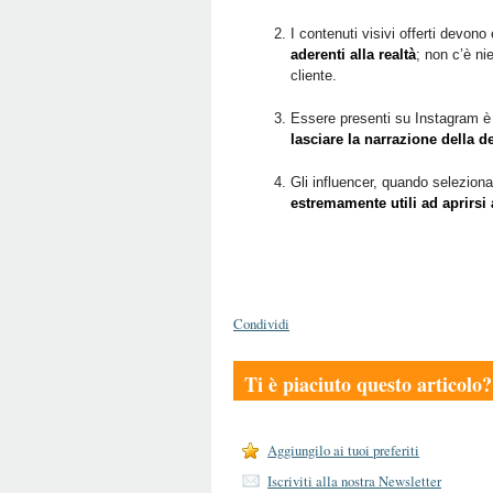
I contenuti visivi offerti devon
aderenti alla realtà
; non c’è ni
cliente.
Essere presenti su Instagram è u
lasciare la narrazione della d
Gli influencer, quando seleziona
estremamente utili ad aprirsi
Condividi
Ti è piaciuto questo articolo?
Aggiungilo ai tuoi preferiti
Iscriviti alla nostra Newsletter