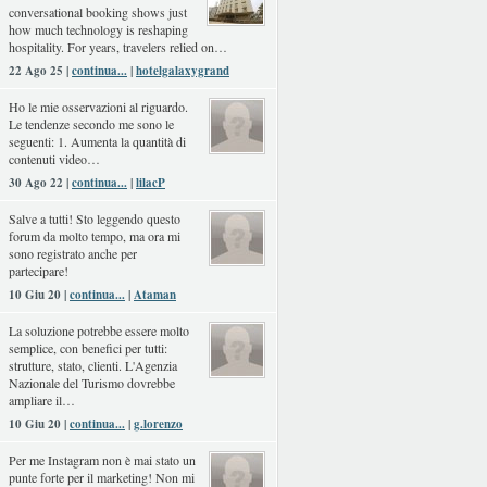
conversational booking shows just
how much technology is reshaping
hospitality. For years, travelers relied on…
22 Ago 25 |
continua...
|
hotelgalaxygrand
Ho le mie osservazioni al riguardo.
Le tendenze secondo me sono le
seguenti: 1. Aumenta la quantità di
contenuti video…
30 Ago 22 |
continua...
|
lilacP
Salve a tutti! Sto leggendo questo
forum da molto tempo, ma ora mi
sono registrato anche per
partecipare!
10 Giu 20 |
continua...
|
Ataman
La soluzione potrebbe essere molto
semplice, con benefici per tutti:
strutture, stato, clienti. L'Agenzia
Nazionale del Turismo dovrebbe
ampliare il…
10 Giu 20 |
continua...
|
g.lorenzo
Per me Instagram non è mai stato un
punte forte per il marketing! Non mi