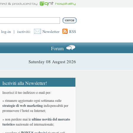
log-in
|
iscriviti:
Newsletter
RSS
Forum
Saturday 08 August 2026
Iscriviti alla Newsletter!
Inserisci il tuo indirizzo e-mail per:
» rimanere aggiornato ogni settimana sulle
strategie di web marketing
indispensabili per
promuovere l’hotel su Internet;
» non perdere mai le
ultime novità del mercato
turistico
nazionale ed internazionale
;
» accedere ai
BONUS esclusivi
riservati agli