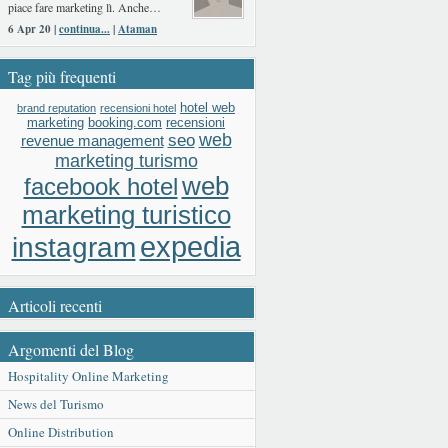
piace fare marketing lì. Anche…
6 Apr 20 |
continua...
|
Ataman
Tag più frequenti
hotel web
brand reputation
recensioni hotel
booking.com
recensioni
marketing
web
seo
revenue management
marketing turismo
web
facebook hotel
marketing turistico
expedia
instagram
Articoli recenti
Argomenti del Blog
Hospitality Online Marketing
News del Turismo
Online Distribution