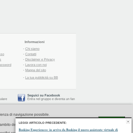
Informazioni
-
Chi siamo
sso
-
Contatti
s
-
Disclaimer e Privacy
assword
-
Lavora con noi
-
Mappa del sito
-
La tua pubblicità su BB
Seguici su Facebook
lulare
Entra nel gruppo
e
diventa un fan
rienza di navigazione possibile.
-
Booking Blog
™ -
Il blog del Web Marketing Turistico
C.S.: € 19.000 i.v. - CCIAA: Firenze - REA: FI-522110
Acconsento
LEGGI ARTICOLO PRECEDENTE:
l'ambito della navigazione in rete
Booking Experiences: in arrivo da Booking il nuovo assistente virtuale di