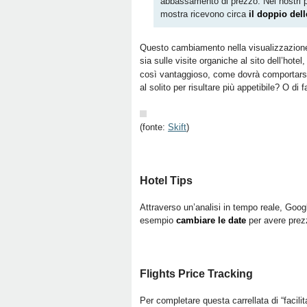
abbassamento di prezzo. Nei nostri pr
mostra ricevono circa
il doppio del
Questo cambiamento nella visualizzazione 
sia sulle visite organiche al sito dell’hot
così vantaggioso, come dovrà comportarsi 
al solito per risultare più appetibile? O di
(fonte:
Skift
)
Hotel Tips
Attraverso un’analisi in tempo reale, Google 
esempio
cambiare le date
per avere prezz
Flights Price Tracking
Per completare questa carrellata di “facilita