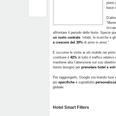
piano 
base 
D’altr
“Mentr
occupa
affrontare il periodo delle feste. Specie q
un ruolo centrale
. Infatti, le ricerche e 
a crescere del 30%
di anno in anno.”
E siccome le visite ai siti mobile nei prim
costituire il
42%
di tutto il traffico relati
mantiene alta l’attenzione sul suo obiettivo:
hanno bisogno per
prenotare hotel e voli
Per raggiungerlo, Google sta tirando fuori
più
specifiche
e soprattutto
personalizza
globale.
Hotel Smart Filters