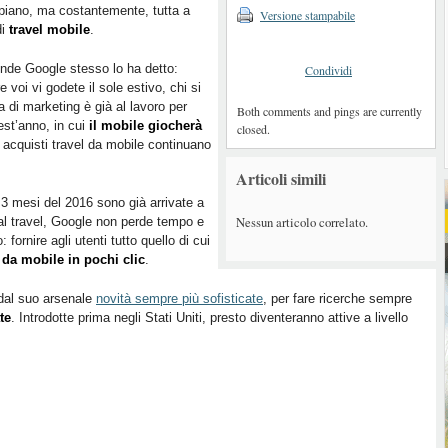
piano, ma costantemente, tutta a
Versione stampabile
di
travel mobile
.
onde Google stesso lo ha detto:
Condividi
e voi vi godete il sole estivo, chi si
 di marketing è già al lavoro per
Both comments and pings are currently
uest’anno, in cui
il mobile giocherà
closed.
gli acquisti travel da mobile continuano
Articoli simili
i 3 mesi del 2016 sono già arrivate a
Nessun articolo correlato.
vo al travel, Google non perde tempo e
 fornire agli utenti tutto quello di cui
 da mobile in pochi clic
.
 dal suo arsenale
novità sempre più sofisticate
, per fare ricerche sempre
te
. Introdotte prima negli Stati Uniti, presto diventeranno attive a livello