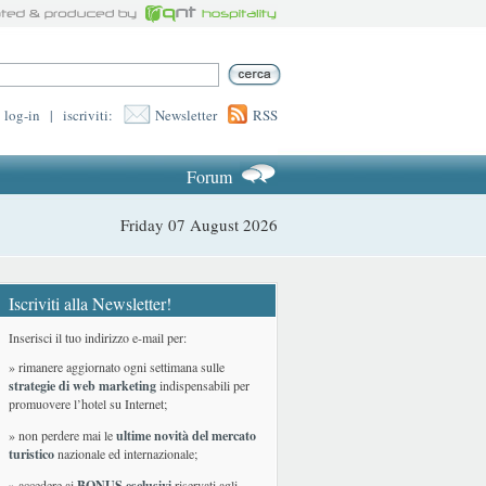
log-in
|
iscriviti:
Newsletter
RSS
Forum
Friday 07 August 2026
Iscriviti alla Newsletter!
Inserisci il tuo indirizzo e-mail per:
» rimanere aggiornato ogni settimana sulle
strategie di web marketing
indispensabili per
promuovere l’hotel su Internet;
» non perdere mai le
ultime novità del mercato
turistico
nazionale ed internazionale
;
» accedere ai
BONUS esclusivi
riservati agli