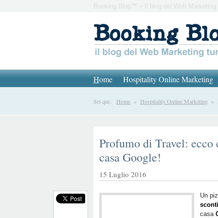
Booking Blog™ – Il blog del Web Marketing 
H
ome
Hospitality Online Marketing
Sei qui:
Home
»
Hospitality Online Marketing
» Pr
Profumo di Travel: ecco c
casa Google!
15 Luglio 2016
Un piz
scont
casa