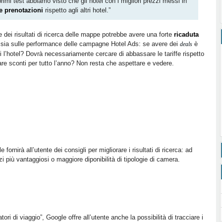
imi test abbiamo visto che gli hotel con i migliori prezzi messi in
le prenotazioni
rispetto agli altri hotel.”
dei risultati di ricerca delle mappe potrebbe avere una forte
ricaduta
el, sia sulle performance delle campagne Hotel Ads: se avere dei
è
deals
l’hotel? Dovrà necessariamente cercare di abbassare le tariffe rispetto
 fare sconti per tutto l’anno? Non resta che aspettare e vedere.
fornirà all’utente dei consigli per migliorare i risultati di ricerca: ad
i più vantaggiosi o maggiore diponibilità di tipologie di camera.
tori di viaggio”, Google offre all’utente anche la possibilità di tracciare i