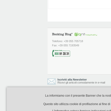
Telefono: +39 055 705718
Fax: +39 055 7193549
Iscriviti alla Newsletter
Ricevi gli articoli comodamente in e-mail
La informiamo con il presente Banner che la nostra 
Booking Blog è realizzato e curato da
Questo sito utilizza cookie di profilazione al fine 