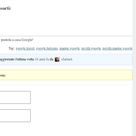
ssarti:
n pentola a casa Google!
Tag:
google travel
,
google turismo
,
mappe google
,
novità google
,
novità mappe google
 aggiornato l'ultima volta
10 anni fa
da
sfarinel
.
ione.