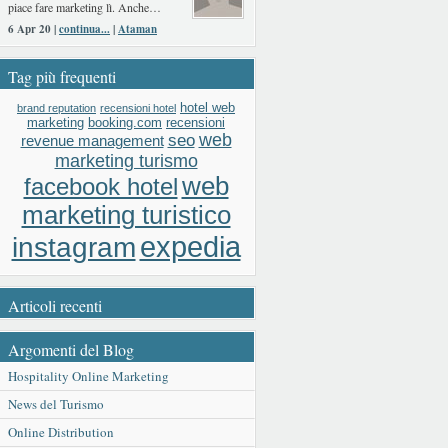
piace fare marketing lì. Anche…
6 Apr 20 |
continua...
|
Ataman
Tag più frequenti
hotel web
brand reputation
recensioni hotel
booking.com
recensioni
marketing
web
seo
revenue management
marketing turismo
web
facebook hotel
marketing turistico
expedia
instagram
Articoli recenti
Argomenti del Blog
Hospitality Online Marketing
News del Turismo
Online Distribution