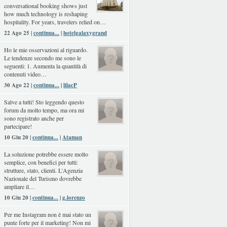
conversational booking shows just
how much technology is reshaping
hospitality. For years, travelers relied on…
22 Ago 25 |
continua...
|
hotelgalaxygrand
Ho le mie osservazioni al riguardo.
Le tendenze secondo me sono le
seguenti: 1. Aumenta la quantità di
contenuti video…
30 Ago 22 |
continua...
|
lilacP
Salve a tutti! Sto leggendo questo
forum da molto tempo, ma ora mi
sono registrato anche per
partecipare!
10 Giu 20 |
continua...
|
Ataman
La soluzione potrebbe essere molto
semplice, con benefici per tutti:
strutture, stato, clienti. L'Agenzia
Nazionale del Turismo dovrebbe
ampliare il…
10 Giu 20 |
continua...
|
g.lorenzo
Per me Instagram non è mai stato un
punte forte per il marketing! Non mi