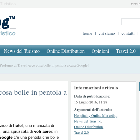
Turistico
home
|
chi siamo
|
contatti
|
News del Turismo
Online Distribution
Opinioni
Travel 2.0
ofumo di Travel: ecco cosa bolle in pentola a casa Google!
Informazioni articolo
osa bolle in pentola a
Data di pubblicazione:
15 Luglio 2016, 11:28
Argomenti dell'articolo:
Hospitality Online Marketing
,
News del Turismo
,
zico di
hotel
, una manciata di
Online Distribution
,
i
, una spruzzata di
voli aerei
: in
Travel 2.0
Google
c’è una pentola che bolle