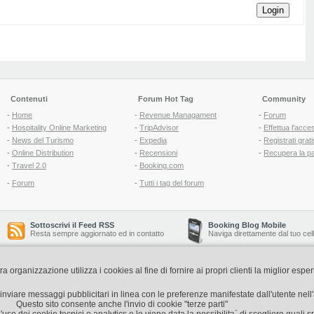
Login
Contenuti
Forum Hot Tag
Community
-
Home
-
Revenue Managament
-
Forum
-
Hospitality Online Marketing
-
TripAdvisor
-
Effettua l'acce
-
News del Turismo
-
Expedia
-
Registrati grati
-
Online Distribution
-
Recensioni
-
Recupera la p
-
Travel 2.0
-
Booking.com
-
Forum
-
Tutti i tag del forum
Sottoscrivi il Feed RSS
Booking Blog Mobile
Resta sempre aggiornato ed in contatto
Naviga direttamente dal tuo cel
organizzazione utilizza i cookies al fine di fornire ai propri clienti la miglior espe
Copyright © 2006-2026 QNT S.r.l. Socio Unico -
www.qnt.it
P.iva: 02333620488 - 
di inviare messaggi pubblicitari in linea con le preferenze manifestate dall'utente nel
Questo sito consente anche l'invio di cookie "terze parti"