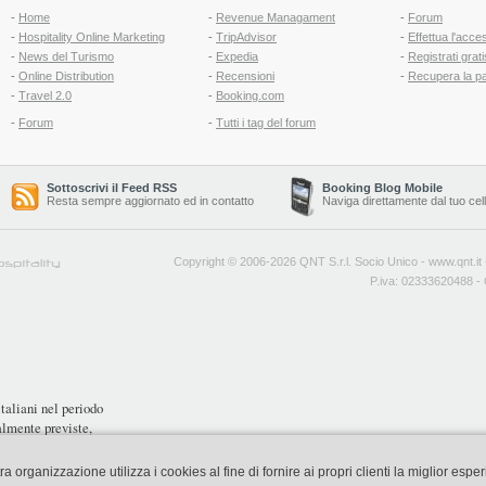
-
Home
-
Revenue Managament
-
Forum
-
Hospitality Online Marketing
-
TripAdvisor
-
Effettua l'acce
-
News del Turismo
-
Expedia
-
Registrati grati
-
Online Distribution
-
Recensioni
-
Recupera la p
-
Travel 2.0
-
Booking.com
-
Forum
-
Tutti i tag del forum
Sottoscrivi il Feed RSS
Booking Blog Mobile
Resta sempre aggiornato ed in contatto
Naviga direttamente dal tuo cel
Copyright © 2006-2026 QNT S.r.l. Socio Unico -
www.qnt.it
P.iva: 02333620488 - 
italiani nel periodo
almente previste,
organizzazione utilizza i cookies al fine di fornire ai propri clienti la miglior espe