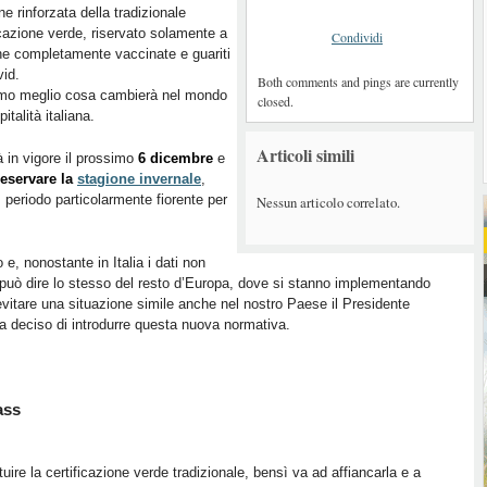
ne rinforzata della tradizionale
icazione verde, riservato solamente a
Condividi
e completamente vaccinate e guariti
id.
Both comments and pings are currently
mo meglio cosa cambierà nel mondo
closed.
pitalità italiana.
Articoli simili
 in vigore il prossimo
6 dicembre
e
eservare la
stagione invernale
,
e, periodo particolarmente fiorente per
Nessun articolo correlato.
 e, nonostante in Italia i dati non
può dire lo stesso del resto d’Europa, dove si stanno implementando
vitare una situazione simile anche nel nostro Paese il Presidente
 ha deciso di introdurre questa nuova normativa.
ass
ire la certificazione verde tradizionale, bensì va ad affiancarla e a