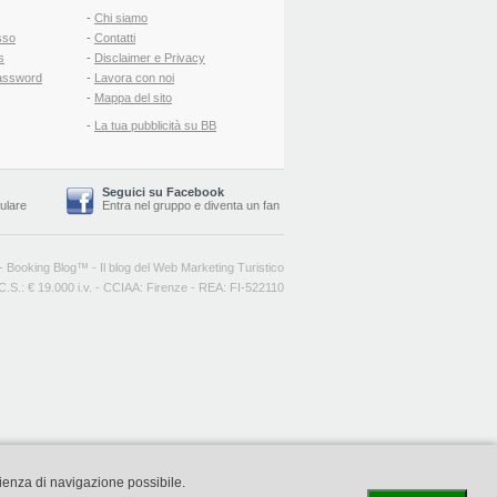
-
Chi siamo
sso
-
Contatti
s
-
Disclaimer e Privacy
assword
-
Lavora con noi
-
Mappa del sito
-
La tua pubblicità su BB
Seguici su Facebook
lulare
Entra nel gruppo
e
diventa un fan
-
Booking Blog
™ -
Il blog del Web Marketing Turistico
C.S.: € 19.000 i.v. - CCIAA: Firenze - REA: FI-522110
rienza di navigazione possibile.