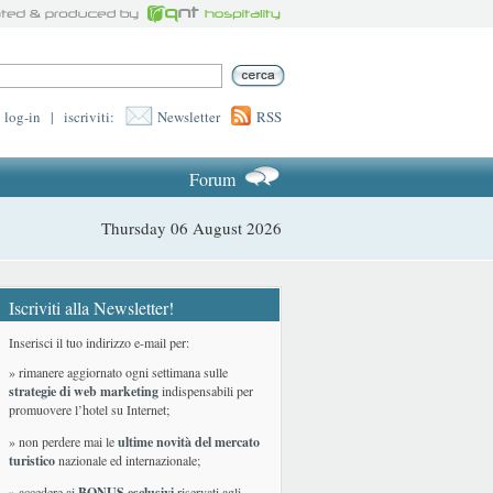
log-in
|
iscriviti:
Newsletter
RSS
Forum
Thursday 06 August 2026
Iscriviti alla Newsletter!
Inserisci il tuo indirizzo e-mail per:
» rimanere aggiornato ogni settimana sulle
strategie di web marketing
indispensabili per
promuovere l’hotel su Internet;
» non perdere mai le
ultime novità del mercato
turistico
nazionale ed internazionale
;
» accedere ai
BONUS esclusivi
riservati agli