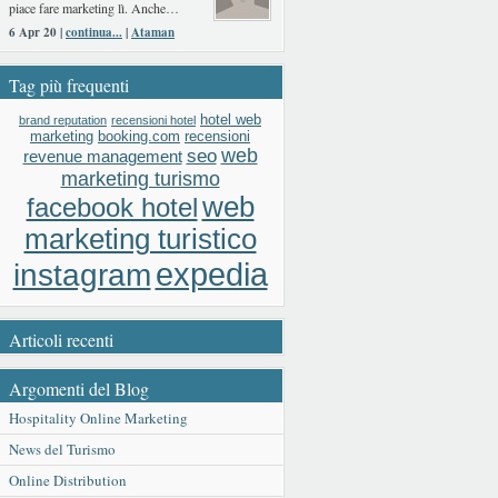
piace fare marketing lì. Anche…
6 Apr 20 |
continua...
|
Ataman
Tag più frequenti
hotel web
brand reputation
recensioni hotel
booking.com
recensioni
marketing
web
seo
revenue management
marketing turismo
web
facebook hotel
marketing turistico
expedia
instagram
Articoli recenti
Argomenti del Blog
Hospitality Online Marketing
News del Turismo
Online Distribution