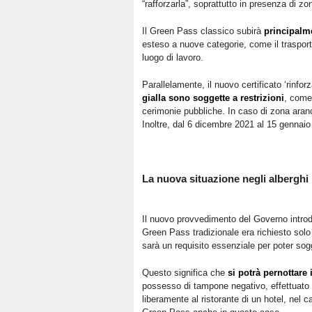
“rafforzarla”, soprattutto in presenza di zo
Il Green Pass classico subirà
principalm
esteso a nuove categorie, come il trasporto
luogo di lavoro.
Parallelamente, il nuovo certificato ‘rinfo
gialla sono soggette a restrizioni
, come 
cerimonie pubbliche. In caso di zona aranc
Inoltre, dal 6 dicembre 2021 al 15 gennai
La nuova situazione negli alberghi
Il nuovo provvedimento del Governo intr
Green Pass tradizionale era richiesto sol
sarà un requisito essenziale per poter sog
Questo significa che
si potrà pernottare
possesso di tampone negativo, effettuato 
liberamente al ristorante di un hotel, nel c