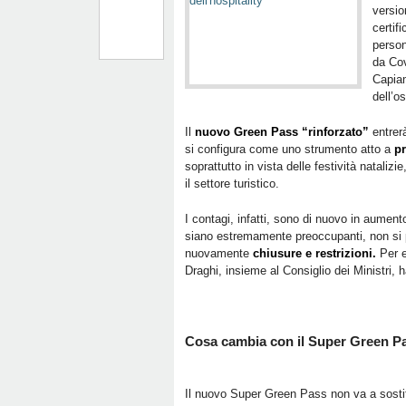
versio
certif
person
da Cov
Capia
dell’os
Il
nuovo Green Pass “rinforzato”
entrerà
si configura come uno strumento atto a
pr
soprattutto in vista delle festività natalizi
il settore turistico.
I contagi, infatti, sono di nuovo in aumento
siano estremamente preoccupanti, non si 
nuovamente
chiusure e restrizioni.
Per e
Draghi, insieme al Consiglio dei Ministri,
Cosa cambia con il Super Green P
Il nuovo Super Green Pass non va a sostitu