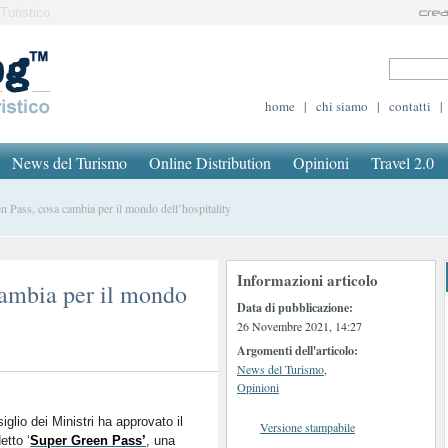
Turistico
home
|
chi siamo
|
contatti
|
News del Turismo
Online Distribution
Opinioni
Travel 2.0
Pass, cosa cambia per il mondo dell’hospitality
Informazioni articolo
cambia per il mondo
Data di pubblicazione:
26 Novembre 2021, 14:27
Argomenti dell'articolo:
News del Turismo
,
Opinioni
siglio dei Ministri ha approvato il
Versione stampabile
etto ‘
Super Green Pass’
, una