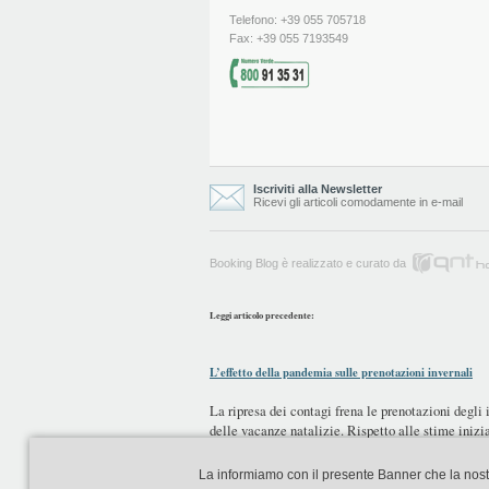
Telefono: +39 055 705718
Fax: +39 055 7193549
Iscriviti alla Newsletter
Ricevi gli articoli comodamente in e-mail
Booking Blog è realizzato e curato da
Leggi articolo precedente:
L’effetto della pandemia sulle prenotazioni invernali
La ripresa dei contagi frena le prenotazioni degli 
delle vacanze natalizie. Rispetto alle stime inizi
numerosi...
La informiamo con il presente Banner che la nostra 