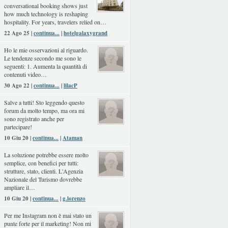
conversational booking shows just
how much technology is reshaping
hospitality. For years, travelers relied on…
22 Ago 25 |
continua...
|
hotelgalaxygrand
Ho le mie osservazioni al riguardo.
Le tendenze secondo me sono le
seguenti: 1. Aumenta la quantità di
contenuti video…
30 Ago 22 |
continua...
|
lilacP
Salve a tutti! Sto leggendo questo
forum da molto tempo, ma ora mi
sono registrato anche per
partecipare!
10 Giu 20 |
continua...
|
Ataman
La soluzione potrebbe essere molto
semplice, con benefici per tutti:
strutture, stato, clienti. L'Agenzia
Nazionale del Turismo dovrebbe
ampliare il…
10 Giu 20 |
continua...
|
g.lorenzo
Per me Instagram non è mai stato un
punte forte per il marketing! Non mi