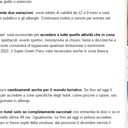
ne gialle o arancioni.
ente due variazioni
: verrà ridotto di validità da 12 a 9 mesi e sarà
 pubblico e gli alberghi. Continuerà inoltre a servire per entrare nel
rzato’ sarà essenziale per
accedere a tutte quelle attività che in zona
spettacoli, eventi sportivi, ristorazione al chiuso, feste e discoteche e
ione consentirà di bypassare qualsiasi limitazione o restrizione.
o 2022, il Super Green Pass sarà necessario anche in zona bianca.
oduce
cambiamenti anche per il mondo turistico
. Se fino ad oggi il
o per accedere a zone specifiche degli hotel, come piscine o saune, ora
giornare in albergo.
 in hotel solo se completamente vaccinati
con entrambe le dosi o se in
nelle ultime 48 ore. Ugualmente, se fino ad oggi si poteva accedere
aso si fosse ospiti della struttura, dal prossimo 6 dicembre servirà il