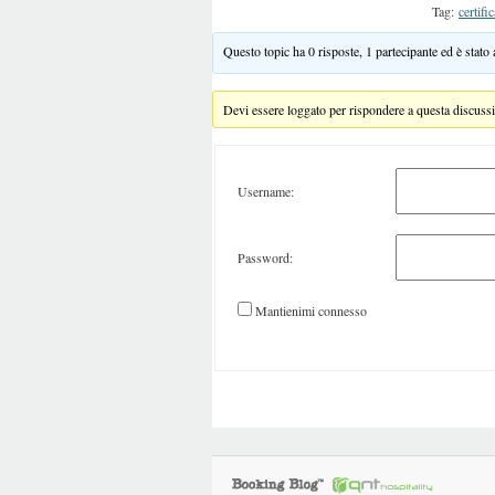
Tag:
certifi
Questo topic ha 0 risposte, 1 partecipante ed è stato
Devi essere loggato per rispondere a questa discuss
Username:
Password:
Mantienimi connesso