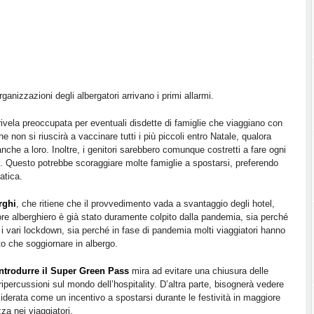
organizzazioni degli albergatori arrivano i primi allarmi.
rivela preoccupata per eventuali disdette di famiglie che viaggiano con
he non si riuscirà a vaccinare tutti i più piccoli entro Natale, qualora
nche a loro. Inoltre, i genitori sarebbero comunque costretti a fare ogni
ni. Questo potrebbe scoraggiare molte famiglie a spostarsi, preferendo
atica.
rghi
, che ritiene che il provvedimento vada a svantaggio degli hotel,
settore alberghiero è già stato duramente colpito dalla pandemia, sia perché
i vari lockdown, sia perché in fase di pandemia molti viaggiatori hanno
to che soggiornare in albergo.
introdurre il Super Green Pass
mira ad evitare una chiusura delle
 ripercussioni sul mondo dell’hospitality. D’altra parte, bisognerà vedere
iderata come un incentivo a spostarsi durante le festività in maggiore
a nei viaggiatori.