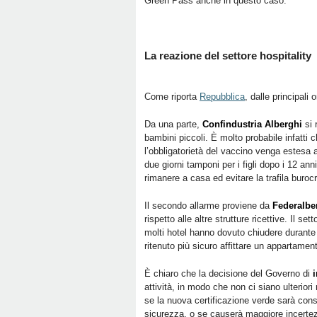
Green Pass anche in questo caso.
La reazione del settore hospitality
Come riporta
Repubblica
, dalle principali 
Da una parte,
Confindustria Alberghi
si 
bambini piccoli. È molto probabile infatti c
l’obbligatorietà del vaccino venga estesa a
due giorni tamponi per i figli dopo i 12 an
rimanere a casa ed evitare la trafila burocr
Il secondo allarme proviene da
Federalbe
rispetto alle altre strutture ricettive. Il 
molti hotel hanno dovuto chiudere durante 
ritenuto più sicuro affittare un appartamen
È chiaro che la decisione del Governo di
attività, in modo che non ci siano ulteriori
se la nuova certificazione verde sarà cons
sicurezza, o se causerà maggiore incertezz