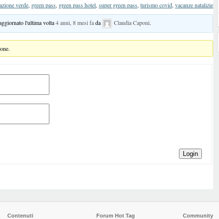
cazione verde
,
green pass
,
green pass hotel
,
super green pass
,
turismo covid
,
vacanze natalizie
 aggiornato l'ultima volta
4 anni, 8 mesi fa
da
Claudia Caponi
.
ione.
Login
Contenuti
Forum Hot Tag
Community