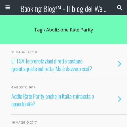
Booking Blog™ - Il blog del Web Marketing Turistico
Tag › Abolizione Rate Parity
11 MAGGIO 2018
ETTSA: le prenotazioni dirette costano
quanto quelle indirette. Ma è davvero così?
4 AGOSTO 2017
Addio Rate Parity anche in Italia: minaccia o
opportunità?
10 MAGGIO 2017