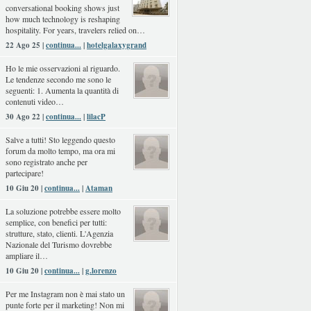
conversational booking shows just
how much technology is reshaping
hospitality. For years, travelers relied on…
22 Ago 25 |
continua...
|
hotelgalaxygrand
Ho le mie osservazioni al riguardo.
Le tendenze secondo me sono le
seguenti: 1. Aumenta la quantità di
contenuti video…
30 Ago 22 |
continua...
|
lilacP
Salve a tutti! Sto leggendo questo
forum da molto tempo, ma ora mi
sono registrato anche per
partecipare!
10 Giu 20 |
continua...
|
Ataman
La soluzione potrebbe essere molto
semplice, con benefici per tutti:
strutture, stato, clienti. L'Agenzia
Nazionale del Turismo dovrebbe
ampliare il…
10 Giu 20 |
continua...
|
g.lorenzo
Per me Instagram non è mai stato un
punte forte per il marketing! Non mi