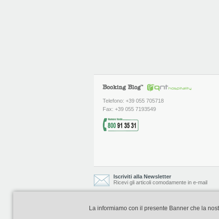
Telefono: +39 055 705718
Fax: +39 055 7193549
Iscriviti alla Newsletter
Ricevi gli articoli comodamente in e-mail
La informiamo con il presente Banner che la nostra 
Booking Blog è realizzato e curato da