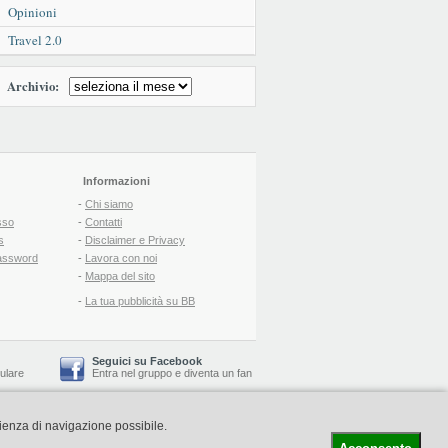
Opinioni
Travel 2.0
Archivio:
Informazioni
-
Chi siamo
sso
-
Contatti
s
-
Disclaimer e Privacy
assword
-
Lavora con noi
-
Mappa del sito
-
La tua pubblicità su BB
Seguici su Facebook
lulare
Entra nel gruppo
e
diventa un fan
rienza di navigazione possibile.
-
Booking Blog
™ -
Il blog del Web Marketing Turistico
C.S.: € 19.000 i.v. - CCIAA: Firenze - REA: FI-522110