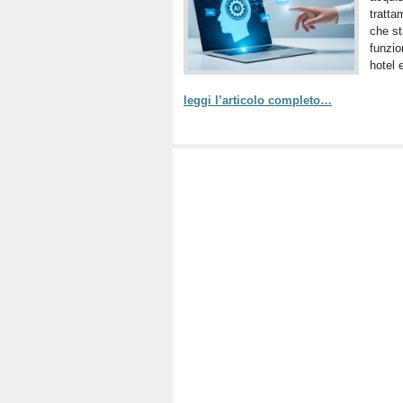
tratta
che st
funzio
hotel 
leggi l’articolo completo…