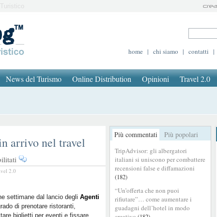
Turistico
home
|
chi siamo
|
contatti
|
News del Turismo
Online Distribution
Opinioni
Travel 2.0
Più commentati
Più popolari
n arrivo nel travel
TripAdvisor: gli albergatori
su
litati
italiani si uniscono per combattere
Gli
recensioni false e diffamazioni
avel 2.0
(182)
Agenti
AI
“Un’offerta che non puoi
di
e settimane dal lancio degli
Agenti
rifiutare”… come aumentare i
rado di prenotare ristoranti,
Google
guadagni dell’hotel in modo
tare biglietti per eventi e fissare
creativo
(182)