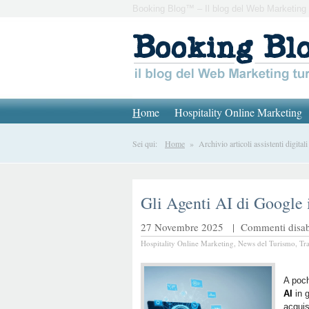
Booking Blog™ – Il blog del Web Marketing 
H
ome
Hospitality Online Marketing
Sei qui:
Home
» Archivio articoli assistenti digitali
Gli Agenti AI di Google i
27 Novembre 2025 |
Commenti disabi
Hospitality Online Marketing
,
News del Turismo
,
Tr
A poch
AI
in g
acquis