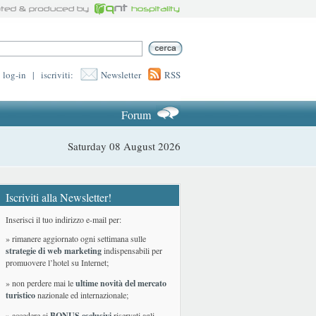
log-in
|
iscriviti:
Newsletter
RSS
Forum
Saturday 08 August 2026
Iscriviti alla Newsletter!
Inserisci il tuo indirizzo e-mail per:
» rimanere aggiornato ogni settimana sulle
strategie di web marketing
indispensabili per
promuovere l’hotel su Internet;
» non perdere mai le
ultime novità del mercato
turistico
nazionale ed internazionale
;
» accedere ai
BONUS esclusivi
riservati agli