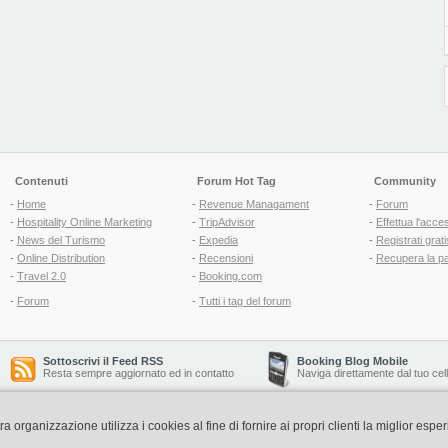
Contenuti
Forum Hot Tag
Community
-
Home
-
Revenue Managament
-
Forum
-
Hospitality Online Marketing
-
TripAdvisor
-
Effettua l'acce
-
News del Turismo
-
Expedia
-
Registrati grati
-
Online Distribution
-
Recensioni
-
Recupera la p
-
Travel 2.0
-
Booking.com
-
Forum
-
Tutti i tag del forum
Sottoscrivi il Feed RSS
Booking Blog Mobile
Resta sempre aggiornato ed in contatto
Naviga direttamente dal tuo cel
organizzazione utilizza i cookies al fine di fornire ai propri clienti la miglior espe
Copyright © 2006-2026 QNT S.r.l. Socio Unico -
www.qnt.it
P.iva: 02333620488 - 