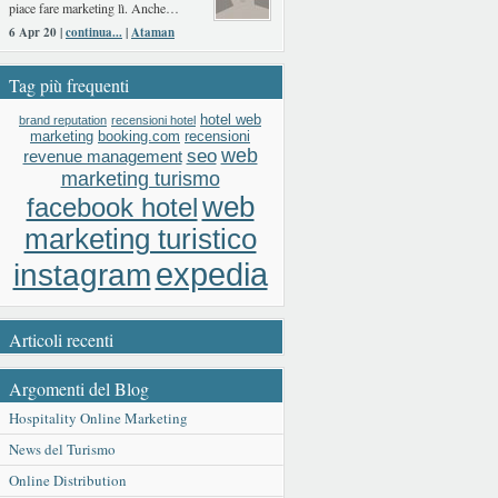
piace fare marketing lì. Anche…
6 Apr 20 |
continua...
|
Ataman
Tag più frequenti
hotel web
brand reputation
recensioni hotel
booking.com
recensioni
marketing
web
seo
revenue management
marketing turismo
web
facebook hotel
marketing turistico
expedia
instagram
Articoli recenti
Argomenti del Blog
Hospitality Online Marketing
News del Turismo
Online Distribution