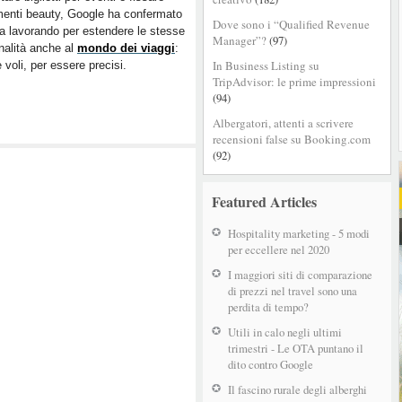
in
menti beauty, Google ha confermato
arrivo
Dove sono i “Qualified Revenue
a lavorando per estendere le stesse
nel
Manager”?
(97)
nalità anche al
mondo dei viaggi
:
travel
In Business Listing su
e voli, per essere precisi.
TripAdvisor: le prime impressioni
(94)
Albergatori, attenti a scrivere
recensioni false su Booking.com
(92)
Featured Articles
Hospitality marketing - 5 modi
per eccellere nel 2020
I maggiori siti di comparazione
di prezzi nel travel sono una
perdita di tempo?
Utili in calo negli ultimi
trimestri - Le OTA puntano il
dito contro Google
Il fascino rurale degli alberghi