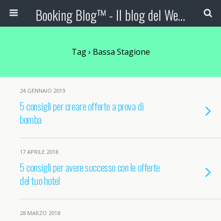
Booking Blog™ - Il blog del Web Marketing Turistico
Tag › Bassa Stagione
24 GENNAIO 2019
5 consigli per creare offerte a prova di
bomba
17 APRILE 2018
5 consigli per avere successo con le offerte
del tuo hotel
28 MARZO 2018