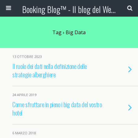
Booking Blog™ - Il blog del Web Marketing Turistico
Tag › Big Data
13 OTTOBRE 2023
Il ruolo dei dati nella definizione delle
strategie alberghiere
24 APRILE 2019
Come sfruttare in pieno i big data del vostro
hotel
6 MARZO 2018