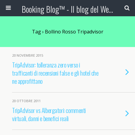
Booking Blog™ - Il blog del Web Marketing Turistico
Tag › Bollino Rosso Tripadvisor
20 NOVEMBRE 2015
TripAdvisor: tolleranza zero verso i
trafficanti di recensioni false e gli hotel che
ne approfittano
20 OTTOBRE 2011
TripAdvisor vs Albergatori: commenti
virtuali, danni e benefici reali