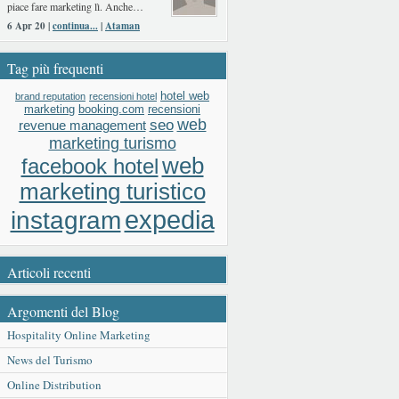
piace fare marketing lì. Anche…
6 Apr 20 |
continua...
|
Ataman
Tag più frequenti
hotel web
brand reputation
recensioni hotel
booking.com
recensioni
marketing
web
seo
revenue management
marketing turismo
web
facebook hotel
marketing turistico
expedia
instagram
Articoli recenti
Argomenti del Blog
Hospitality Online Marketing
News del Turismo
Online Distribution