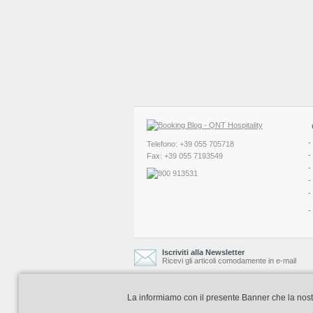
-
Telefono: +39 055 705718
-
Fax: +39 055 7193549
-
-
-
-
Iscriviti alla Newsletter
Ricevi gli articoli comodamente in e-mail
La informiamo con il presente Banner che la nostra 
Booking Blog è realizzato e curato da