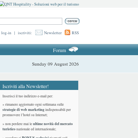
log-in
|
iscriviti:
Newsletter
RSS
Forum
Sunday 09 August 2026
Iscriviti alla Newsletter!
Inserisci il tuo indirizzo e-mail per:
» rimanere aggiornato ogni settimana sulle
strategie di web marketing
indispensabili per
promuovere l’hotel su Internet;
» non perdere mai le
ultime novità del mercato
turistico
nazionale ed internazionale
;
» accedere ai
BONUS esclusivi
riservati agli