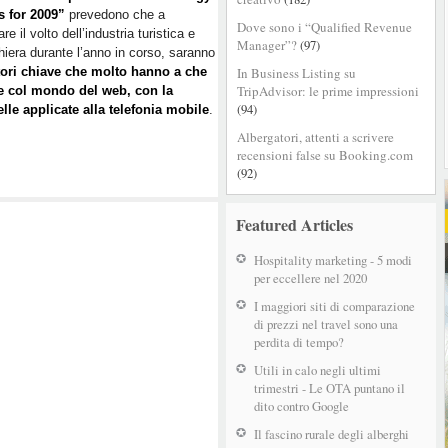
s for 2009”
prevedono che a
Dove sono i “Qualified Revenue
e il volto dell’industria turistica e
Manager”?
(97)
hiera durante l’anno in corso, saranno
ttori chiave che molto hanno a che
In Business Listing su
TripAdvisor: le prime impressioni
e col mondo del web, con la
(94)
elle applicate alla telefonia mobile
.
Albergatori, attenti a scrivere
recensioni false su Booking.com
(92)
Featured Articles
Hospitality marketing - 5 modi
per eccellere nel 2020
I maggiori siti di comparazione
di prezzi nel travel sono una
perdita di tempo?
Utili in calo negli ultimi
trimestri - Le OTA puntano il
dito contro Google
Il fascino rurale degli alberghi