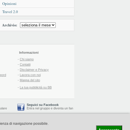
Opinioni
Travel 2.0
Archivio:
Informazioni
-
Chi siamo
-
Contatti
-
Disclaimer e Privacy
word
-
Lavora con noi
-
Mappa del sito
-
La tua pubblicità su BB
Seguici su Facebook
lulare
Entra nel gruppo
e
diventa un fan
rienza di navigazione possibile.
-
Booking Blog
™ -
Il blog del Web Marketing Turistico
C.S.: € 19.000 i.v. - CCIAA: Firenze - REA: FI-522110