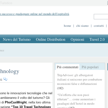
Turistico
home
|
chi siamo
|
contatti
|
News del Turismo
Online Distribution
Opinioni
Travel 2.0
ence
Più commentati
Più popolari
chnology
TripAdvisor: gli albergatori
su
ti
italiani si uniscono per combattere
Non
recensioni false e diffamazioni
(182)
c’è
Travel
sono le innovazioni tecnologie che nel
“Un’offerta che non puoi
ambieranno il volto del turismo? Gli
senza
rifiutare”… come aumentare i
i di
PhoCusWright
, nella loro ultima
Technology
guadagni dell’hotel in modo
icazione
“Top 10 Travel Technology
creativo
(182)