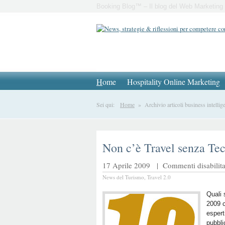
Booking Blog™ – Il blog del Web Marketing 
H
ome
Hospitality Online Marketing
Sei qui:
Home
» Archivio articoli business intellig
Non c’è Travel senza Te
17 Aprile 2009 |
Commenti disabilita
News del Turismo
,
Travel 2.0
Quali 
2009 c
espert
pubbl