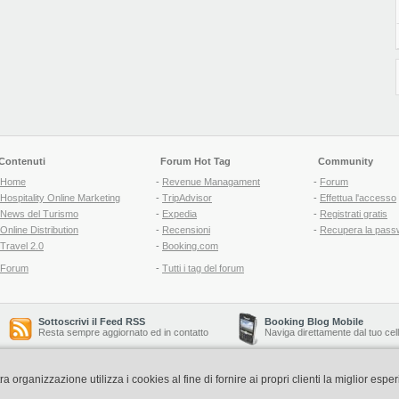
Contenuti
Forum Hot Tag
Community
Home
-
Revenue Managament
-
Forum
Hospitality Online Marketing
-
TripAdvisor
-
Effettua l'accesso
News del Turismo
-
Expedia
-
Registrati gratis
Online Distribution
-
Recensioni
-
Recupera la pass
Travel 2.0
-
Booking.com
Forum
-
Tutti i tag del forum
Sottoscrivi il Feed RSS
Booking Blog Mobile
Resta sempre aggiornato ed in contatto
Naviga direttamente dal tuo cel
organizzazione utilizza i cookies al fine di fornire ai propri clienti la miglior espe
Copyright © 2006-2026 QNT S.r.l. Socio Unico -
www.qnt.it
P.iva: 02333620488 - 