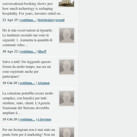
conversational booking shows just
how much technology is reshaping
hospitality. For years, travelers relied on…
22 Ago 25 |
continua...
|
hotelgalaxygrand
Ho le mie osservazioni al riguardo.
Le tendenze secondo me sono le
seguenti: 1. Aumenta la quantità di
contenuti video…
30 Ago 22 |
continua...
|
lilacP
Salve a tutti! Sto leggendo questo
forum da molto tempo, ma ora mi
sono registrato anche per
partecipare!
10 Giu 20 |
continua...
|
Ataman
La soluzione potrebbe essere molto
semplice, con benefici per tutti:
strutture, stato, clienti. L'Agenzia
Nazionale del Turismo dovrebbe
ampliare il…
10 Giu 20 |
continua...
|
g.lorenzo
Per me Instagram non è mai stato un
punte forte per il marketing! Non mi