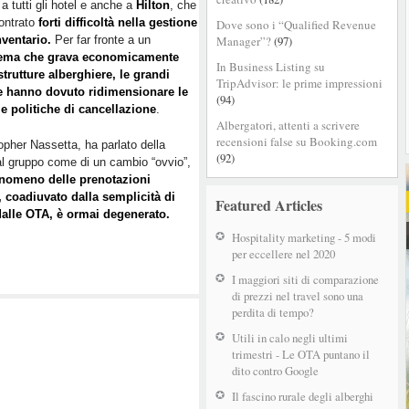
a a tutti gli hotel e anche a
Hilton
, che
le
ontrato
forti difficoltà nella gestione
Dove sono i “Qualified Revenue
politiche
nventario.
Per far fronte a un
Manager”?
(97)
di
ema che
grava economicamente
cancellazione
In Business Listing su
strutture alberghiere, le grandi
TripAdvisor: le prime impressioni
e hanno dovuto ridimensionare le
(94)
e politiche di cancellazione
.
Albergatori, attenti a scrivere
recensioni false su Booking.com
opher Nassetta, ha parlato della
(92)
al gruppo come di un cambio “ovvio”,
fenomeno delle prenotazioni
, coadiuvato dalla semplicità di
Featured Articles
dalle OTA, è ormai degenerato.
Hospitality marketing - 5 modi
per eccellere nel 2020
I maggiori siti di comparazione
di prezzi nel travel sono una
perdita di tempo?
Utili in calo negli ultimi
trimestri - Le OTA puntano il
dito contro Google
Il fascino rurale degli alberghi