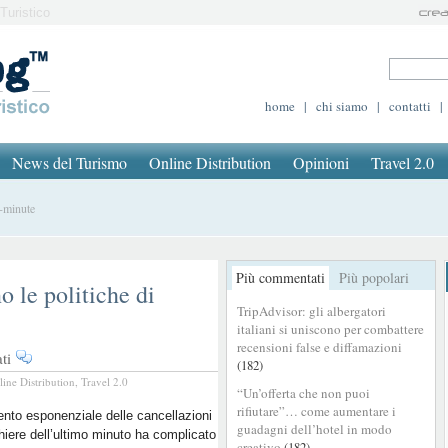
Turistico
home
|
chi siamo
|
contatti
|
News del Turismo
Online Distribution
Opinioni
Travel 2.0
t-minute
Più commentati
Più popolari
o le politiche di
TripAdvisor: gli albergatori
italiani si uniscono per combattere
recensioni false e diffamazioni
su
ti
(182)
Hilton
line Distribution
,
Travel 2.0
“Un’offerta che non puoi
e
rifiutare”… come aumentare i
Marriott
nto esponenziale delle cancellazioni
guadagni dell’hotel in modo
hiere dell’ultimo minuto ha complicato
rivedono
creativo
(182)