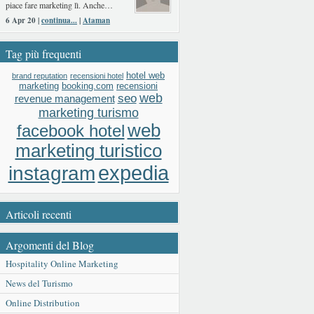
piace fare marketing lì. Anche…
6 Apr 20 |
continua...
|
Ataman
Tag più frequenti
hotel web
brand reputation
recensioni hotel
booking.com
recensioni
marketing
web
seo
revenue management
marketing turismo
web
facebook hotel
marketing turistico
expedia
instagram
Articoli recenti
Argomenti del Blog
Hospitality Online Marketing
News del Turismo
Online Distribution