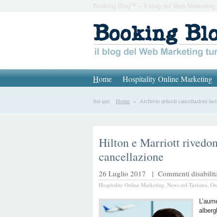
Booking Blog™ – Il blog del Web Marketing 
H
ome
Hospitality Online Marketing
Sei qui:
Home
» Archivio articoli cancellazioni las
Hilton e Marriott rivedon
cancellazione
26 Luglio 2017 |
Commenti disabilita
Hospitality Online Marketing
,
News del Turismo
,
On
L’aume
alberg