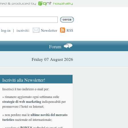
log-in
|
iscriviti:
Newsletter
RSS
Forum
Friday 07 August 2026
Iscriviti alla Newsletter!
Inserisci il tuo indirizzo e-mail per:
» rimanere aggiornato ogni settimana sulle
strategie di web marketing
indispensabili per
promuovere l’hotel su Internet;
» non perdere mai le
ultime novità del mercato
turistico
nazionale ed internazionale
;
» accedere ai
BONUS esclusivi
riservati agli