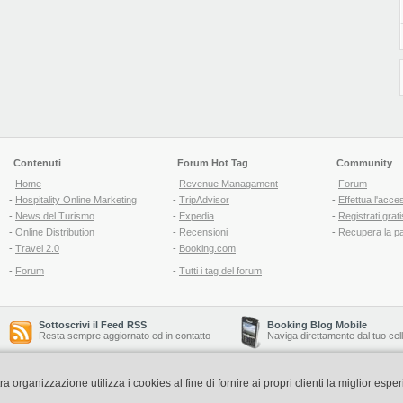
Contenuti
Forum Hot Tag
Community
-
Home
-
Revenue Managament
-
Forum
-
Hospitality Online Marketing
-
TripAdvisor
-
Effettua l'acce
-
News del Turismo
-
Expedia
-
Registrati grati
-
Online Distribution
-
Recensioni
-
Recupera la p
-
Travel 2.0
-
Booking.com
-
Forum
-
Tutti i tag del forum
Sottoscrivi il Feed RSS
Booking Blog Mobile
Resta sempre aggiornato ed in contatto
Naviga direttamente dal tuo cel
organizzazione utilizza i cookies al fine di fornire ai propri clienti la miglior espe
Copyright © 2006-2026 QNT S.r.l. Socio Unico -
www.qnt.it
P.iva: 02333620488 - 