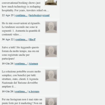
conversational booking shows just
how much technology is reshaping
hospitality. For years, travelers relied on…
22 Ago 25 |
continua...
|
hotelgalaxygrand
Ho le mie osservazioni al riguardo.
Le tendenze secondo me sono le
seguenti: 1. Aumenta la quantità di
contenuti video…
30 Ago 22 |
continua...
|
lilacP
Salve a tutti! Sto leggendo questo
forum da molto tempo, ma ora mi
sono registrato anche per
partecipare!
10 Giu 20 |
continua...
|
Ataman
La soluzione potrebbe essere molto
semplice, con benefici per tutti:
strutture, stato, clienti. L'Agenzia
Nazionale del Turismo dovrebbe
ampliare il…
10 Giu 20 |
continua...
|
g.lorenzo
Per me Instagram non è mai stato un
punte forte per il marketing! Non mi