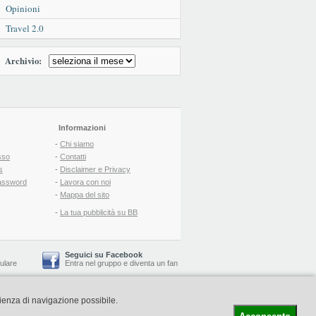
Opinioni
Travel 2.0
Archivio:
Informazioni
-
Chi siamo
sso
-
Contatti
s
-
Disclaimer e Privacy
assword
-
Lavora con noi
-
Mappa del sito
-
La tua pubblicità su BB
Seguici su Facebook
lulare
Entra nel gruppo
e
diventa un fan
rienza di navigazione possibile.
-
Booking Blog
™ -
Il blog del Web Marketing Turistico
C.S.: € 19.000 i.v. - CCIAA: Firenze - REA: FI-522110