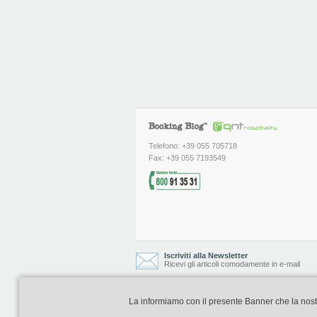
Telefono: +39 055 705718
Fax: +39 055 7193549
Iscriviti alla Newsletter
Ricevi gli articoli comodamente in e-mail
La informiamo con il presente Banner che la nostra 
Booking Blog è realizzato e curato da