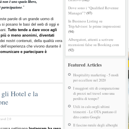
rtà non è uno spazio libero,
.”
Dove sono i “Qualified Revenue
 è partecipazione
Manager”?
(97)
ste parole di un grande uomo di
In Business Listing su
a si posano le basi del web di oggi e
TripAdvisor: le prime impressioni
mani.
Tutto tende a dare voce agli
(94)
i più o meno anonimi, diventati
Albergatori, attenti a scrivere
à dei nostri contenuti, della qualità vera
recensioni false su Booking.com
 dell’esperienza che vivono durante il
(92)
i comunicare e partecipare è
Featured Articles
Hospitality marketing - 5 modi
per eccellere nel 2020
I maggiori siti di comparazione
gli Hotel e la
di prezzi nel travel sono una
perdita di tempo?
one
Utili in calo negli ultimi
trimestri - Le OTA puntano il
dito contro Google
ravel 2.0
Il fascino rurale degli alberghi
 scorsa settimana
Instagram ha reso