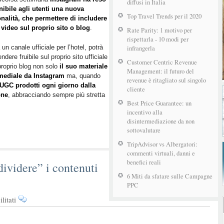
diffusi in Italia
nibile agli utenti una nuova
Top Travel Trends per il 2020
nalità, che permettere di includere
 video sul proprio sito o blog
.
Rate Parity: 1 motivo per
rispettarla - 10 modi per
 un canale ufficiale per l’hotel, potrà
infrangerla
ndere fruibile sul proprio sito ufficiale
Customer Centric Revenue
proprio blog non solo
il suo materiale
Management: il futuro del
mediale da Instagram
ma, quando
revenue è ritagliato sul singolo
UGC prodotti ogni giorno dalla
cliente
one
, abbracciando sempre più stretta
Best Price Guarantee: un
incentivo alla
disintermediazione da non
sottovalutare
TripAdvisor vs Albergatori:
commenti virtuali, danni e
benefici reali
dividere” i contenuti
6 Miti da sfatare sulle Campagne
PPC
su
litati
Perché
vale