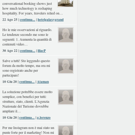
conversational booking shows just
how much technology is reshaping
hospitality. For years, travelers relied on…
22 Ago 25 |
continua...
|
hotelgalaxygrand
Ho le mie osservazioni al riguardo.
Le tendenze secondo me sono le
seguenti: 1. Aumenta la quantità di
contenuti video…
30 Ago 22 |
continua...
|
lilacP
Salve a tutti! Sto leggendo questo
forum da molto tempo, ma ora mi
sono registrato anche per
partecipare!
10 Giu 20 |
continua...
|
Ataman
La soluzione potrebbe essere molto
semplice, con benefici per tutti:
strutture, stato, clienti. L'Agenzia
Nazionale del Turismo dovrebbe
ampliare il…
10 Giu 20 |
continua...
|
g.lorenzo
Per me Instagram non è mai stato un
punte forte per il marketing! Non mi