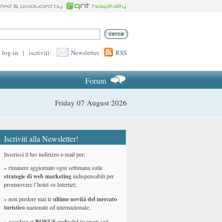
log-in
|
iscriviti:
Newsletter
RSS
Forum
Friday 07 August 2026
Iscriviti alla Newsletter!
Inserisci il tuo indirizzo e-mail per:
» rimanere aggiornato ogni settimana sulle
strategie di web marketing
indispensabili per
promuovere l’hotel su Internet;
» non perdere mai le
ultime novità del mercato
turistico
nazionale ed internazionale
;
» accedere ai
BONUS esclusivi
riservati agli