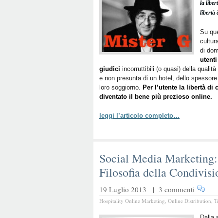
la libe
libertà
Su que
cultur
di do
utent
giudici
incorruttibili (o quasi) della qualit
e non presunta di un hotel, dello spessore
loro soggiorno.
Per l’utente la libertà d
diventato il bene più prezioso online.
leggi l’articolo completo…
Social Media Marketing: 
Filosofia della Condivisi
19 Luglio 2013 |
3 commenti
Hospitality Online Marketing
,
Online Distribution
,
T
Dalla