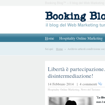
Booking Blog™ – Il blog del Web Marketing 
H
ome
Hospitality Online Marketing
Sei qui:
Home
» Archivio articoli condivisione soc
Libertà è partecipazione.
disintermediazione!
14 Febbraio 2014 |
4 commenti
Hospitality Online Marketing
,
News del Turismo
“
La lib
non è n