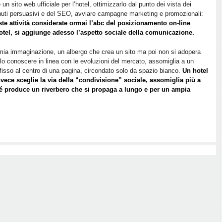
la
 un sito web ufficiale per l’hotel, ottimizzarlo dal punto dei vista dei
uti persuasivi e del SEO, avviare campagne marketing e promozionali:
pena
ste attività considerate ormai l’abc del posizionamento on-line
“condividere”
hotel, si aggiunge adesso l’aspetto sociale della comunicazione.
i
contenuti
mia immaginazione, un albergo che crea un sito ma poi non si adopera
sui
rlo conoscere in linea con le evoluzioni del mercato, assomiglia a un
social
fisso al centro di una pagina, circondato solo da spazio bianco.
Un hotel
network
vece sceglie la via della “condivisione” sociale, assomiglia più a
é produce un riverbero che si propaga a lungo e per un ampia