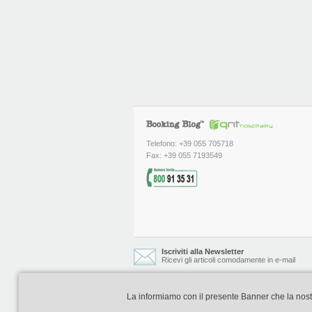
Telefono: +39 055 705718
Fax: +39 055 7193549
Iscriviti alla Newsletter
Ricevi gli articoli comodamente in e-mail
La informiamo con il presente Banner che la nostra 
Booking Blog è realizzato e curato da