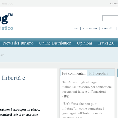
Turistico
home
|
chi siamo
|
contatti
|
News del Turismo
Online Distribution
Opinioni
Travel 2.0
iale
Più commentati
Più popolari
 Libertà è
TripAdvisor: gli albergatori
italiani si uniscono per combattere
recensioni false e diffamazioni
(182)
“Un’offerta che non puoi
rifiutare”… come aumentare i
ertà non è star sopra un albero,
guadagni dell’hotel in modo
eanche il volo di un moscone,
creativo
(182)