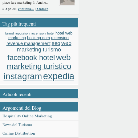
piace fare marketing lì. Anche…
6 Apr 20 |
continua...
|
Ataman
Tag più frequenti
hotel web
brand reputation
recensioni hotel
booking.com
recensioni
marketing
web
seo
revenue management
marketing turismo
web
facebook hotel
marketing turistico
expedia
instagram
Articoli recenti
Argomenti del Blog
Hospitality Online Marketing
News del Turismo
Online Distribution