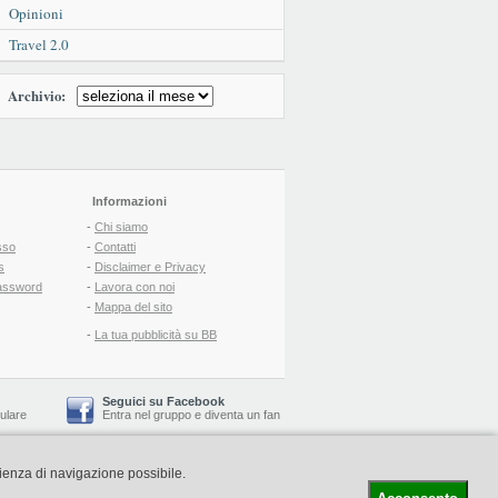
Opinioni
Travel 2.0
Archivio:
Informazioni
-
Chi siamo
sso
-
Contatti
s
-
Disclaimer e Privacy
assword
-
Lavora con noi
-
Mappa del sito
-
La tua pubblicità su BB
Seguici su Facebook
lulare
Entra nel gruppo
e
diventa un fan
rienza di navigazione possibile.
-
Booking Blog
™ -
Il blog del Web Marketing Turistico
C.S.: € 19.000 i.v. - CCIAA: Firenze - REA: FI-522110