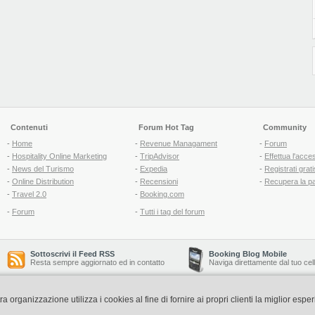
Contenuti
Forum Hot Tag
Community
-
Home
-
Revenue Managament
-
Forum
-
Hospitality Online Marketing
-
TripAdvisor
-
Effettua l'acce
-
News del Turismo
-
Expedia
-
Registrati grati
-
Online Distribution
-
Recensioni
-
Recupera la p
-
Travel 2.0
-
Booking.com
-
Forum
-
Tutti i tag del forum
Sottoscrivi il Feed RSS
Booking Blog Mobile
Resta sempre aggiornato ed in contatto
Naviga direttamente dal tuo cel
organizzazione utilizza i cookies al fine di fornire ai propri clienti la miglior espe
Copyright © 2006-2026 QNT S.r.l. Socio Unico -
www.qnt.it
P.iva: 02333620488 - 