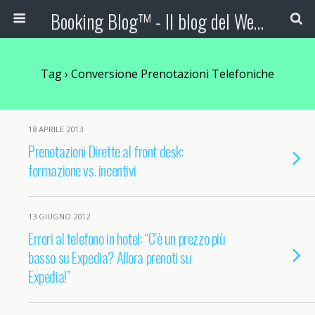
Booking Blog™ - Il blog del Web Marketing Turistico
Tag › Conversione Prenotazioni Telefoniche
18 APRILE 2013
Prenotazioni Dirette al front desk:
formazione vs. incentivi
13 GIUGNO 2012
Errori al telefono in hotel: “C’è un prezzo più
basso su Expedia? Allora prenoti su
Expedia!”