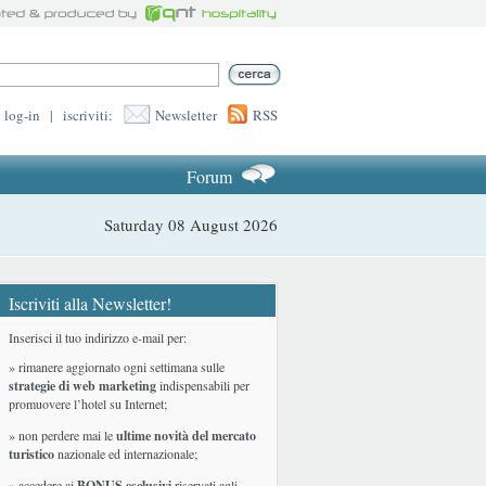
log-in
|
iscriviti:
Newsletter
RSS
Forum
Saturday 08 August 2026
Iscriviti alla Newsletter!
Inserisci il tuo indirizzo e-mail per:
» rimanere aggiornato ogni settimana sulle
strategie di web marketing
indispensabili per
promuovere l’hotel su Internet;
» non perdere mai le
ultime novità del mercato
turistico
nazionale ed internazionale
;
» accedere ai
BONUS esclusivi
riservati agli