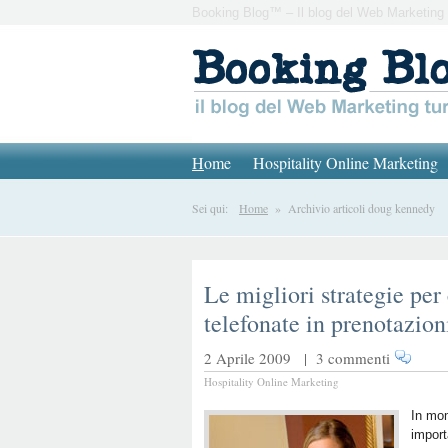
Booking Blog™ – Il blog del Web Marketing 
H
ome
Hospitality Online Marketing
Sei qui:
Home
» Archivio articoli doug kennedy
Le migliori strategie per 
telefonate in prenotazion
2 Aprile 2009 |
3 commenti
Hospitality Online Marketing
In mo
import