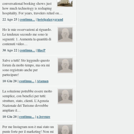
conversational booking shows just
how much technology is reshaping
hospitality. For years, travelers relied on…
22 Ago 25 |
continua...
|
hotelgalaxygrand
Ho le mie osservazioni al riguardo.
Le tendenze secondo me sono le
seguenti: 1. Aumenta la quantità di
contenuti video…
30 Ago 22 |
continua...
|
lilacP
Salve a tutti! Sto leggendo questo
forum da molto tempo, ma ora mi
sono registrato anche per
partecipare!
10 Giu 20 |
continua...
|
Ataman
La soluzione potrebbe essere molto
semplice, con benefici per tutti:
strutture, stato, clienti. L'Agenzia
Nazionale del Turismo dovrebbe
ampliare il…
10 Giu 20 |
continua...
|
g.lorenzo
Per me Instagram non è mai stato un
punte forte per il marketing! Non mi