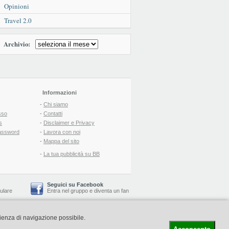
Opinioni
Travel 2.0
Archivio:
Informazioni
-
Chi siamo
sso
-
Contatti
s
-
Disclaimer e Privacy
assword
-
Lavora con noi
-
Mappa del sito
-
La tua pubblicità su BB
Seguici su Facebook
lulare
Entra nel gruppo
e
diventa un fan
rienza di navigazione possibile.
-
Booking Blog
™ -
Il blog del Web Marketing Turistico
C.S.: € 19.000 i.v. - CCIAA: Firenze - REA: FI-522110