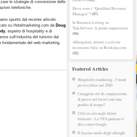
zzare le strategie di conversione delle
azioni telefoniche.
Dove sono i “Qualified Revenue
Manager”?
(97)
amo spunto dal recente articolo
In Business Listing su
icato su Hotelmarketing.com da
Doug
TripAdvisor: le prime impressioni
edy
, esperto di hospitality e di
(94)
enze sull’industria del turismo dal
Albergatori, attenti a scrivere
gia fondamentale del web marketing.
recensioni false su Booking.com
(92)
Featured Articles
Hospitality marketing - 5 modi
per eccellere nel 2020
I maggiori siti di comparazione
di prezzi nel travel sono una
perdita di tempo?
Utili in calo negli ultimi
trimestri - Le OTA puntano il
dito contro Google
Il fascino rurale degli alberghi