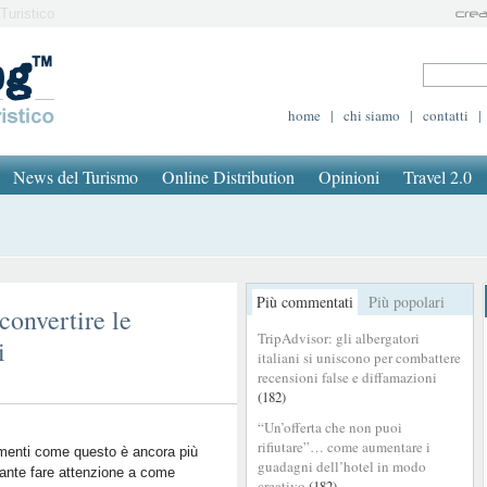
Turistico
home
|
chi siamo
|
contatti
|
News del Turismo
Online Distribution
Opinioni
Travel 2.0
Più commentati
Più popolari
convertire le
TripAdvisor: gli albergatori
i
italiani si uniscono per combattere
recensioni false e diffamazioni
(182)
“Un’offerta che non puoi
rifiutare”… come aumentare i
menti come questo è ancora più
guadagni dell’hotel in modo
ante fare attenzione a come
creativo
(182)