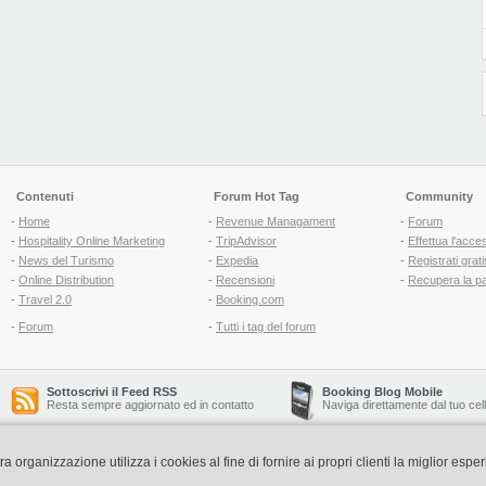
Contenuti
Forum Hot Tag
Community
-
Home
-
Revenue Managament
-
Forum
-
Hospitality Online Marketing
-
TripAdvisor
-
Effettua l'acce
-
News del Turismo
-
Expedia
-
Registrati grati
-
Online Distribution
-
Recensioni
-
Recupera la p
-
Travel 2.0
-
Booking.com
-
Forum
-
Tutti i tag del forum
Sottoscrivi il Feed RSS
Booking Blog Mobile
Resta sempre aggiornato ed in contatto
Naviga direttamente dal tuo cel
organizzazione utilizza i cookies al fine di fornire ai propri clienti la miglior espe
Copyright © 2006-2026 QNT S.r.l. Socio Unico -
www.qnt.it
P.iva: 02333620488 - 