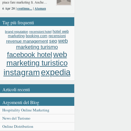
piace fare marketing lì. Anche…
6 Apr 20 |
continua...
|
Ataman
Tag più frequenti
hotel web
brand reputation
recensioni hotel
booking.com
recensioni
marketing
web
seo
revenue management
marketing turismo
web
facebook hotel
marketing turistico
expedia
instagram
Articoli recenti
Argomenti del Blog
Hospitality Online Marketing
News del Turismo
Online Distribution