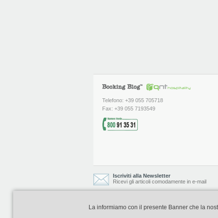
Telefono: +39 055 705718
Fax: +39 055 7193549
Iscriviti alla Newsletter
Ricevi gli articoli comodamente in e-mail
La informiamo con il presente Banner che la nostra 
Booking Blog è realizzato e curato da