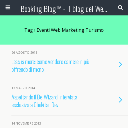
Booking Blog™ - Il blog del Web Marketing Turistico
Tag › Eventi Web Marketing Turismo
26 AGOSTO 2015
Less is more: come vendere camere in più
offrendo di meno
13 MARZO 2014
Aspettando il Be-Wizard: intervista
esclusiva a Chekitan Dev
14 NOVEMBRE 2013