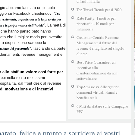
diffusi in Italia
io abbiamo lanciato un piccolo
Top Travel Trends per il 2020
ggio su Facebook chiedendovi “
Tra
Rate Parity: 1 motivo per
investimenti, a quale dareste la priorità per
rispettarla - 10 modi per
”. La metà di
are le performance dell’hotel?
infrangerla
 che hanno partecipato hanno
rato che il miglior modo per investire il
Customer Centric Revenue
Management: il futuro del
 a disposizione sarebbe la
revenue è ritagliato sul singolo
, lasciando da parte
zione del personale”
cliente
ernamenti, revenue management e
Best Price Guarantee: un
incentivo alla
 allo staff un valore così forte per
disintermediazione da non
poi nella realtà moltissimi
sottovalutare
ospitalità, dal front desk al revenue
TripAdvisor vs Albergatori:
di motivazione e di incentivi
commenti virtuali, danni e
benefici reali
6 Miti da sfatare sulle Campagne
PPC
ato, felice e pronto a sorridere ai vostri