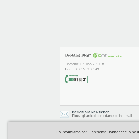
Telefono: +39 055 705718
Fax: +39 055 7193549
Iscriviti alla Newsletter
Ricevi gli articoli comodamente in e-mail
La informiamo con il presente Banner che la nostra 
Booking Blog è realizzato e curato da