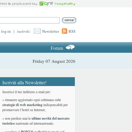
log-in
|
iscriviti:
Newsletter
RSS
Forum
Friday 07 August 2026
Iscriviti alla Newsletter!
Inserisci il tuo indirizzo e-mail per:
» rimanere aggiornato ogni settimana sulle
strategie di web marketing
indispensabili per
promuovere l’hotel su Internet;
» non perdere mai le
ultime novità del mercato
turistico
nazionale ed internazionale
;
» accedere ai
BONUS esclusivi
riservati agli