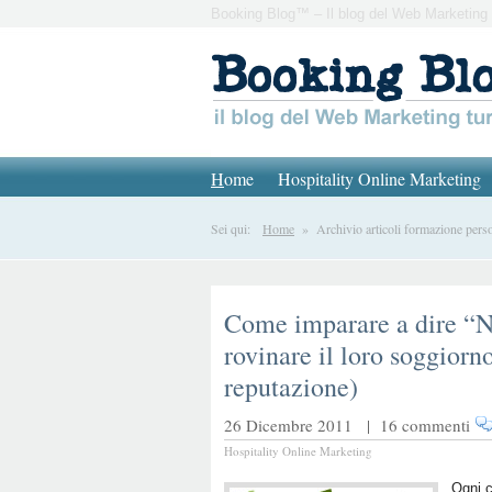
Booking Blog™ – Il blog del Web Marketing 
H
ome
Hospitality Online Marketing
Sei qui:
Home
» Archivio articoli formazione pers
Come imparare a dire “NO
rovinare il loro soggiorno
reputazione)
26 Dicembre 2011 |
16 commenti
Hospitality Online Marketing
Ogni c