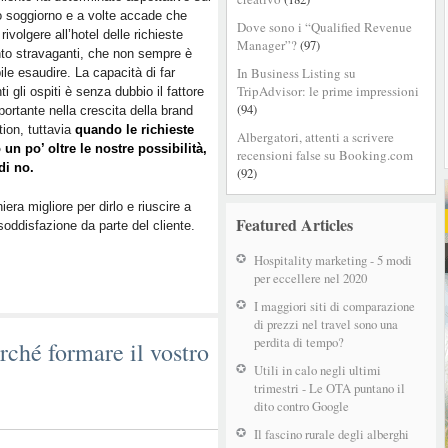
o soggiorno e a volte accade che
Dove sono i “Qualified Revenue
rivolgere all’hotel delle richieste
Manager”?
(97)
to stravaganti, che non sempre è
In Business Listing su
ile esaudire. La capacità di far
TripAdvisor: le prime impressioni
ti gli ospiti è senza dubbio il fattore
(94)
portante nella crescita della brand
tion, tuttavia
quando le richieste
Albergatori, attenti a scrivere
un po’ oltre le nostre possibilità,
recensioni false su Booking.com
di no.
(92)
era migliore per dirlo e riuscire a
Featured Articles
oddisfazione da parte del cliente.
Hospitality marketing - 5 modi
per eccellere nel 2020
I maggiori siti di comparazione
di prezzi nel travel sono una
perdita di tempo?
rché formare il vostro
Utili in calo negli ultimi
trimestri - Le OTA puntano il
dito contro Google
Il fascino rurale degli alberghi