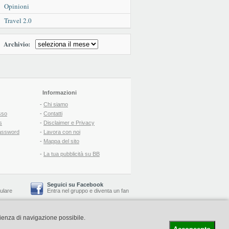
Opinioni
Travel 2.0
Archivio:
Informazioni
-
Chi siamo
sso
-
Contatti
s
-
Disclaimer e Privacy
assword
-
Lavora con noi
-
Mappa del sito
-
La tua pubblicità su BB
Seguici su Facebook
lulare
Entra nel gruppo
e
diventa un fan
rienza di navigazione possibile.
-
Booking Blog
™ -
Il blog del Web Marketing Turistico
C.S.: € 19.000 i.v. - CCIAA: Firenze - REA: FI-522110