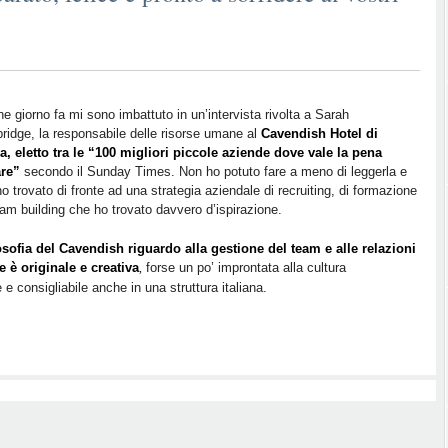
e giorno fa mi sono imbattuto in un’intervista rivolta a Sarah
ridge, la responsabile delle risorse umane al
Cavendish Hotel di
, eletto tra le “100 migliori piccole aziende dove vale la pena
are”
secondo il Sunday Times. Non ho potuto fare a meno di leggerla e
o trovato di fronte ad una strategia aziendale di recruiting, di formazione
eam building che ho trovato davvero d’ispirazione.
osofia del Cavendish riguardo alla gestione del team e alle relazioni
e è originale e creativa
forse un po’ improntata alla cultura
,
 consigliabile anche in una struttura italiana.