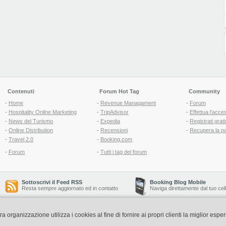
Contenuti
Forum Hot Tag
Community
-
Home
-
Revenue Managament
-
Forum
-
Hospitality Online Marketing
-
TripAdvisor
-
Effettua l'acce
-
News del Turismo
-
Expedia
-
Registrati grati
-
Online Distribution
-
Recensioni
-
Recupera la p
-
Travel 2.0
-
Booking.com
-
Forum
-
Tutti i tag del forum
Sottoscrivi il Feed RSS
Booking Blog Mobile
Resta sempre aggiornato ed in contatto
Naviga direttamente dal tuo cel
organizzazione utilizza i cookies al fine di fornire ai propri clienti la miglior espe
Copyright © 2006-2026 QNT S.r.l. Socio Unico -
www.qnt.it
P.iva: 02333620488 - 