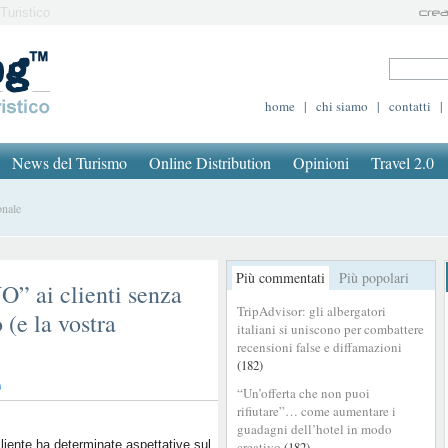
Turistico
home
|
chi siamo
|
contatti
|
News del Turismo
Online Distribution
Opinioni
Travel 2.0
onale
Più commentati
Più popolari
” ai clienti senza
TripAdvisor: gli albergatori
 (e la vostra
italiani si uniscono per combattere
recensioni false e diffamazioni
(182)
“Un’offerta che non puoi
rifiutare”… come aumentare i
guadagni dell’hotel in modo
liente ha determinate aspettative sul
creativo
(182)