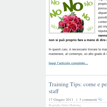
propri
possa 
alquan
possib
conten
più im
reputa
vanno 
non si può proprio fare a meno di dire 
In questi casi, è necessario trovare la mani
mantenere, al contempo, un alto grado di s
leggi l’articolo completo…
Training Tips: come e pe
staff
17 Giugno 2011 |
3 commenti
Hospitality Online Marketing