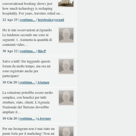
conversational booking shows just
how much technology is reshaping
hospitality. For years, travelers relied on…
22 Ago 25 |
continua...
|
hotelgalaxygrand
Ho le mie osservazioni al riguardo.
Le tendenze secondo me sono le
seguenti: 1. Aumenta la quantità di
contenuti video…
30 Ago 22 |
continua...
|
lilacP
Salve a tutti! Sto leggendo questo
forum da molto tempo, ma ora mi
sono registrato anche per
partecipare!
10 Giu 20 |
continua...
|
Ataman
La soluzione potrebbe essere molto
semplice, con benefici per tutti:
strutture, stato, clienti. L'Agenzia
Nazionale del Turismo dovrebbe
ampliare il…
10 Giu 20 |
continua...
|
g.lorenzo
Per me Instagram non è mai stato un
punte forte per il marketing! Non mi