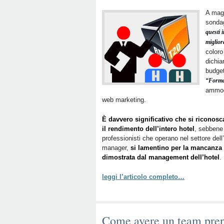
A magg
sonda
questi 
miglior
coloro
dichia
budget
“Forma
ammod
web marketing.
È davvero significativo che si riconosca
il rendimento dell’intero hotel
, sebbene 
professionisti che operano nel settore dell’
manager,
si lamentino per la mancanza 
dimostrata dal management dell’hotel
.
leggi l’articolo completo…
Come avere un team prepar