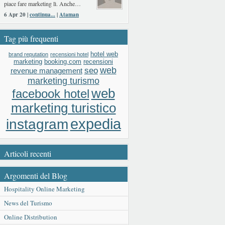
piace fare marketing lì. Anche…
6 Apr 20 |
continua...
|
Ataman
Tag più frequenti
hotel web
brand reputation
recensioni hotel
booking.com
recensioni
marketing
web
seo
revenue management
marketing turismo
web
facebook hotel
marketing turistico
expedia
instagram
Articoli recenti
Argomenti del Blog
Hospitality Online Marketing
News del Turismo
Online Distribution