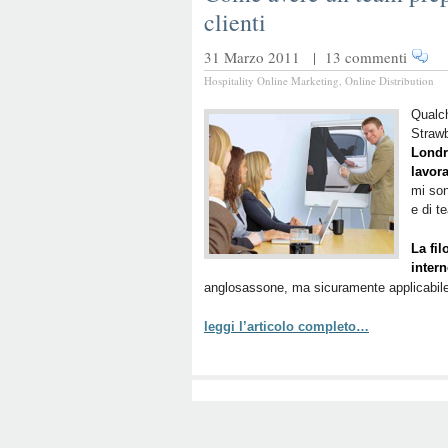
clienti
31 Marzo 2011 |
13 commenti
Hospitality Online Marketing
,
Online Distribution
Qualch
Strawb
Londra
lavor
mi son
e di t
La fil
intern
anglosassone, ma sicuramente applicabile e
leggi l’articolo completo…