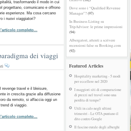
spitalità, trasformando il modo in cui
come
tel progettano, comunicano e offrono
Dove sono i “Qualified Revenue
conquistare
Manager”?
(97)
prie esperienze. Ma cosa cercano
i
o i nuovi viaggiatori?
viaggiatori
In Business Listing su
del
TripAdvisor: le prime impressioni
 l’articolo completo…
futuro
(94)
Albergatori, attenti a scrivere
recensioni false su Booking.com
(92)
 paradigma dei viaggi
Featured Articles
su
ti
Passion
Hospitality marketing - 5 modi
Travel:
per eccellere nel 2020
il
nuovo
l revenge travel e il bleisure,
I maggiori siti di comparazione
nte in crescita grazie alla diffusione
paradigma
di prezzi nel travel sono una
voro da remoto, si affaccia oggi un
perdita di tempo?
dei
trend di viaggio.
viaggi
Utili in calo negli ultimi
trimestri - Le OTA puntano il
 l’articolo completo…
dito contro Google
Il fascino rurale degli alberghi