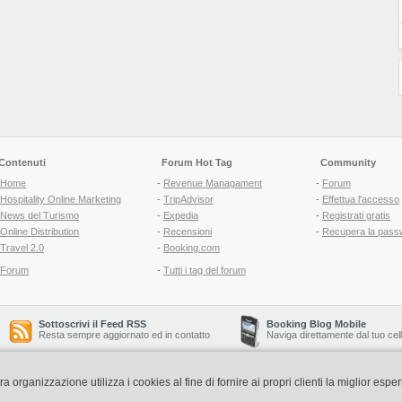
Contenuti
Forum Hot Tag
Community
Home
-
Revenue Managament
-
Forum
Hospitality Online Marketing
-
TripAdvisor
-
Effettua l'accesso
News del Turismo
-
Expedia
-
Registrati gratis
Online Distribution
-
Recensioni
-
Recupera la pass
Travel 2.0
-
Booking.com
Forum
-
Tutti i tag del forum
Sottoscrivi il Feed RSS
Booking Blog Mobile
Resta sempre aggiornato ed in contatto
Naviga direttamente dal tuo cel
organizzazione utilizza i cookies al fine di fornire ai propri clienti la miglior espe
Copyright © 2006-2026 QNT S.r.l. Socio Unico -
www.qnt.it
P.iva: 02333620488 - 