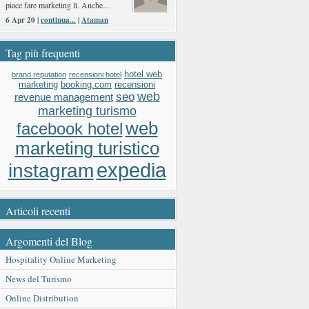
piace fare marketing lì. Anche…
6 Apr 20 |
continua...
|
Ataman
Tag più frequenti
hotel web
brand reputation
recensioni hotel
booking.com
recensioni
marketing
web
seo
revenue management
marketing turismo
web
facebook hotel
marketing turistico
expedia
instagram
Articoli recenti
Argomenti del Blog
Hospitality Online Marketing
News del Turismo
Online Distribution