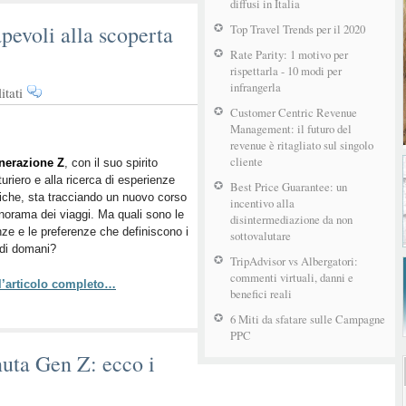
diffusi in Italia
pevoli alla scoperta
Top Travel Trends per il 2020
Rate Parity: 1 motivo per
rispettarla - 10 modi per
infrangerla
su
tati
Gen
Customer Centric Revenue
Z:
Management: il futuro del
Viaggiatori
revenue è ritagliato sul singolo
cliente
consapevoli
nerazione Z
, con il suo spirito
uriero e alla ricerca di esperienze
alla
Best Price Guarantee: un
iche, sta tracciando un nuovo corso
scoperta
incentivo alla
norama dei viaggi. Ma quali sono le
del
disintermediazione da non
ze e le preferenze che definiscono i
mondo
sottovalutare
i di domani?
autentico
TripAdvisor vs Albergatori:
commenti virtuali, danni e
 l’articolo completo…
benefici reali
6 Miti da sfatare sulle Campagne
PPC
uta Gen Z: ecco i