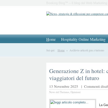
Booking Blog™ – Il blog del Web Marketing 
H
ome
Hospitality Online Marketing
Sei qui:
Home
» Archivio articoli gen z turismo
Generazione Z in hotel: 
viaggiatori del futuro
13 Novembre 2025 |
Commenti disabi
News del Turismo
,
Opinioni
La Gen