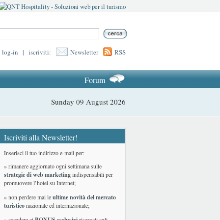
log-in
|
iscriviti:
Newsletter
RSS
Forum
Sunday 09 August 2026
Iscriviti alla Newsletter!
Inserisci il tuo indirizzo e-mail per:
» rimanere aggiornato ogni settimana sulle
strategie di web marketing
indispensabili per
promuovere l’hotel su Internet;
» non perdere mai le
ultime novità del mercato
turistico
nazionale ed internazionale
;
» accedere ai
BONUS esclusivi
riservati agli