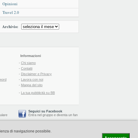
Opinioni
Travel 2.0
Archivio:
Informazioni
-
Chi siamo
-
Contatti
-
Disclaimer e Privacy
word
-
Lavora con noi
-
Mappa del sito
-
La tua pubblicità su BB
Seguici su Facebook
lulare
Entra nel gruppo
e
diventa un fan
rienza di navigazione possibile.
-
Booking Blog
™ -
Il blog del Web Marketing Turistico
C.S.: € 19.000 i.v. - CCIAA: Firenze - REA: FI-522110