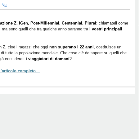
su
i
Addio
Millennial,
benvenuta
azione Z, iGen, Post-Millennial, Centennial, Plural
: chiamateli come
, ma sono quelli che tra qualche anno saranno tra
Gen
i vostri principali
i
.
Z:
ecco
 Z, cioè i ragazzi che oggi
non superano i 22 anni
, costituisce un
i
 di tutta la popolazione mondiale. Che cosa c’è da sapere su quelli che
viaggiatori
ià considerati
i viaggiatori di domani
?
del
futuro
 l’articolo completo…