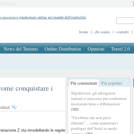
Turistico
home
|
chi siamo
|
contatti
|
News del Turismo
Online Distribution
Opinioni
Travel 2.0
Più commentati
Più popolari
come conquistare i
TripAdvisor: gli albergatori
italiani si uniscono per combattere
recensioni false e diffamazioni
su
litati
(182)
Generazione
“Un’offerta che non puoi
Z
rifiutare”… come aumentare i
in
guadagni dell’hotel in modo
hotel:
erazione Z sta rimodellando le regole
creativo
(182)