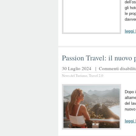
dell’o
gli ho
le pro
davver
leggi
Passion Travel: il nuovo
30 Luglio 2024 |
Commenti disabilita
News del Turismo
,
Travel 2.0
Dopo i
altame
del la
nuovo 
leggi