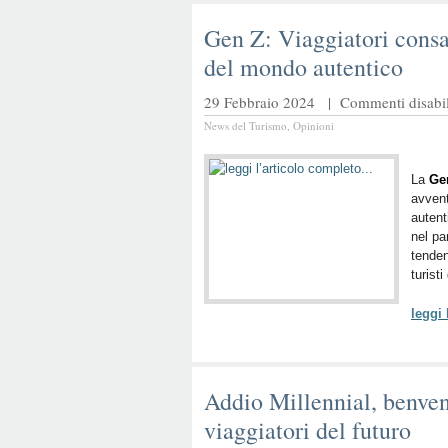
Gen Z: Viaggiatori consa
del mondo autentico
29 Febbraio 2024 |
Commenti disabili
News del Turismo
,
Opinioni
La
Ge
avvent
autent
nel pa
tenden
turist
leggi
Addio Millennial, benven
viaggiatori del futuro