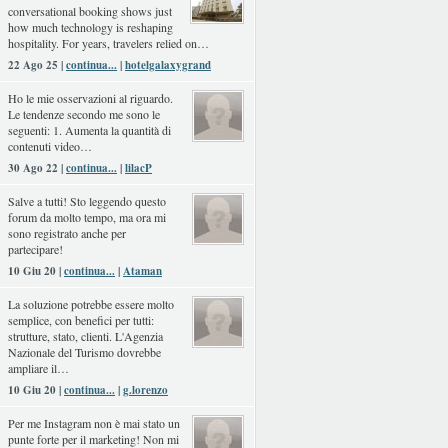
conversational booking shows just
how much technology is reshaping
hospitality. For years, travelers relied on…
22 Ago 25 |
continua...
|
hotelgalaxygrand
Ho le mie osservazioni al riguardo.
Le tendenze secondo me sono le
seguenti: 1. Aumenta la quantità di
contenuti video…
30 Ago 22 |
continua...
|
lilacP
Salve a tutti! Sto leggendo questo
forum da molto tempo, ma ora mi
sono registrato anche per
partecipare!
10 Giu 20 |
continua...
|
Ataman
La soluzione potrebbe essere molto
semplice, con benefici per tutti:
strutture, stato, clienti. L'Agenzia
Nazionale del Turismo dovrebbe
ampliare il…
10 Giu 20 |
continua...
|
g.lorenzo
Per me Instagram non è mai stato un
punte forte per il marketing! Non mi