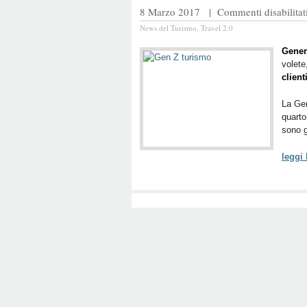
8 Marzo 2017 |
Commenti disabilitat
News del Turismo
,
Travel 2.0
Gener
volete
client
La Gen
quarto
sono g
leggi