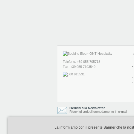
-
Telefono: +39 055 705718
-
Fax: +39 055 7193549
-
-
-
-
Iscriviti alla Newsletter
Ricevi gli articoli comodamente in e-mail
La informiamo con il presente Banner che la nostra 
Booking Blog è realizzato e curato da