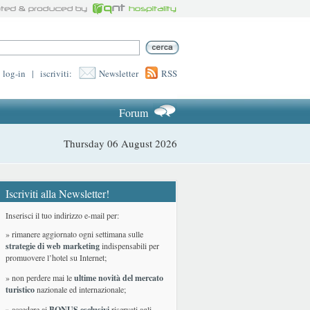
log-in
|
iscriviti:
Newsletter
RSS
Forum
Thursday 06 August 2026
Iscriviti alla Newsletter!
Inserisci il tuo indirizzo e-mail per:
» rimanere aggiornato ogni settimana sulle
strategie di web marketing
indispensabili per
promuovere l’hotel su Internet;
» non perdere mai le
ultime novità del mercato
turistico
nazionale ed internazionale
;
» accedere ai
BONUS esclusivi
riservati agli