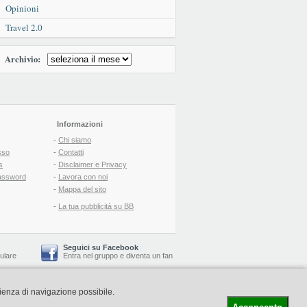
Opinioni
Travel 2.0
Archivio:
Informazioni
-
Chi siamo
sso
-
Contatti
s
-
Disclaimer e Privacy
assword
-
Lavora con noi
-
Mappa del sito
-
La tua pubblicità su BB
Seguici su Facebook
lulare
Entra nel gruppo
e
diventa un fan
rienza di navigazione possibile.
-
Booking Blog
™ -
Il blog del Web Marketing Turistico
C.S.: € 19.000 i.v. - CCIAA: Firenze - REA: FI-522110