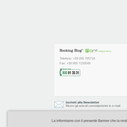
Telefono: +39 055 705718
Fax: +39 055 7193549
Iscriviti alla Newsletter
Ricevi gli articoli comodamente in e-mail
La informiamo con il presente Banner che la nostra 
Booking Blog è realizzato e curato da