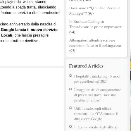
pali player del web si stanno
anche
tendo a spada tratta, rilasciando
Dove sono i “Qualified Revenue
per
feature e servizi a ritmi serratissimi.
Manager”?
(97)
gli
hotel
In Business Listing su
cimo anniversario dalla nascita di
arriva
TripAdvisor: le prime impressioni
,
Google lancia il nuovo servizio
l’era
(94)
 Locali
, che lascia presagire
del
Albergatori, attenti a scrivere
r le strutture ricettive.
GeoSocial
recensioni false su Booking.com
(92)
Featured Articles
Hospitality marketing - 5 modi
per eccellere nel 2020
I maggiori siti di comparazione
di prezzi nel travel sono una
perdita di tempo?
Utili in calo negli ultimi
trimestri - Le OTA puntano il
dito contro Google
Il fascino rurale degli alberghi