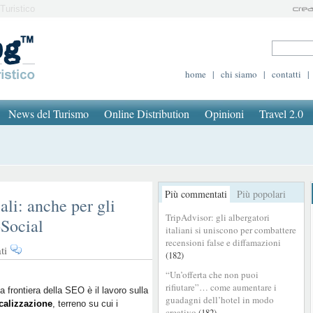
Turistico
home
|
chi siamo
|
contatti
|
News del Turismo
Online Distribution
Opinioni
Travel 2.0
Più commentati
Più popolari
li: anche per gli
TripAdvisor: gli albergatori
oSocial
italiani si uniscono per combattere
recensioni false e diffamazioni
su
ti
(182)
Google
“Un’offerta che non puoi
lancia
rifiutare”… come aumentare i
Guide
ma frontiera della SEO è il lavoro sulla
guadagni dell’hotel in modo
calizzazione
Locali:
, terreno su cui i
creativo
(182)