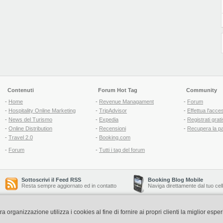
Contenuti
Forum Hot Tag
Community
-
Home
-
Revenue Managament
-
Forum
-
Hospitality Online Marketing
-
TripAdvisor
-
Effettua l'acce
-
News del Turismo
-
Expedia
-
Registrati grati
-
Online Distribution
-
Recensioni
-
Recupera la p
-
Travel 2.0
-
Booking.com
-
Forum
-
Tutti i tag del forum
Sottoscrivi il Feed RSS
Booking Blog Mobile
Resta sempre aggiornato ed in contatto
Naviga direttamente dal tuo cel
organizzazione utilizza i cookies al fine di fornire ai propri clienti la miglior espe
Copyright © 2006-2026 QNT S.r.l. Socio Unico -
www.qnt.it
P.iva: 02333620488 - 