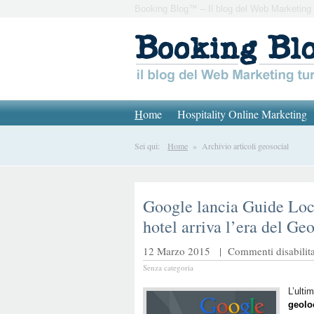
Booking Blog™ – Il blog del Web Marketing 
H
ome
Hospitality Online Marketing
Sei qui:
Home
» Archivio articoli geosocial
Google lancia Guide Loca
hotel arriva l’era del Ge
12 Marzo 2015 |
Commenti disabilita
Senza categoria
L’ulti
geolo