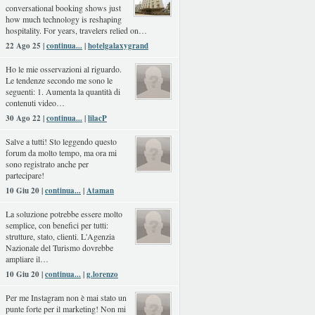
conversational booking shows just
how much technology is reshaping
hospitality. For years, travelers relied on…
22 Ago 25 |
continua...
|
hotelgalaxygrand
Ho le mie osservazioni al riguardo.
Le tendenze secondo me sono le
seguenti: 1. Aumenta la quantità di
contenuti video…
30 Ago 22 |
continua...
|
lilacP
Salve a tutti! Sto leggendo questo
forum da molto tempo, ma ora mi
sono registrato anche per
partecipare!
10 Giu 20 |
continua...
|
Ataman
La soluzione potrebbe essere molto
semplice, con benefici per tutti:
strutture, stato, clienti. L'Agenzia
Nazionale del Turismo dovrebbe
ampliare il…
10 Giu 20 |
continua...
|
g.lorenzo
Per me Instagram non è mai stato un
punte forte per il marketing! Non mi