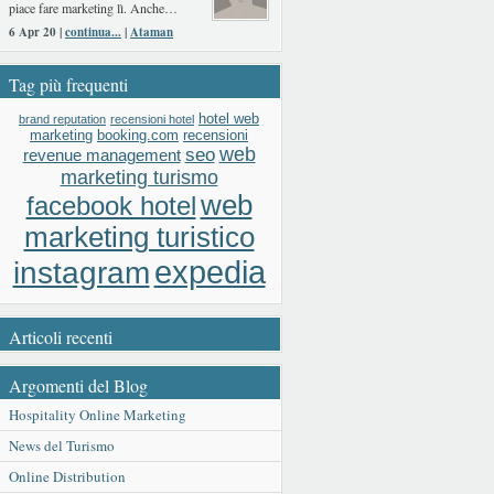
piace fare marketing lì. Anche…
6 Apr 20 |
continua...
|
Ataman
Tag più frequenti
hotel web
brand reputation
recensioni hotel
booking.com
recensioni
marketing
web
seo
revenue management
marketing turismo
web
facebook hotel
marketing turistico
expedia
instagram
Articoli recenti
Argomenti del Blog
Hospitality Online Marketing
News del Turismo
Online Distribution