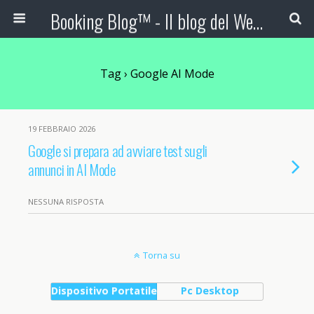
Booking Blog™ - Il blog del Web Marketing Turistico
Tag › Google AI Mode
19 FEBBRAIO 2026
Google si prepara ad avviare test sugli
annunci in AI Mode
NESSUNA RISPOSTA
Torna su
Dispositivo Portatile
Pc Desktop