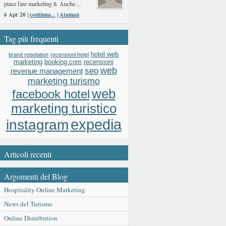
piace fare marketing lì. Anche…
6 Apr 20 |
continua...
|
Ataman
Tag più frequenti
hotel web
brand reputation
recensioni hotel
booking.com
recensioni
marketing
web
seo
revenue management
marketing turismo
web
facebook hotel
marketing turistico
expedia
instagram
Articoli recenti
Argomenti del Blog
Hospitality Online Marketing
News del Turismo
Online Distribution