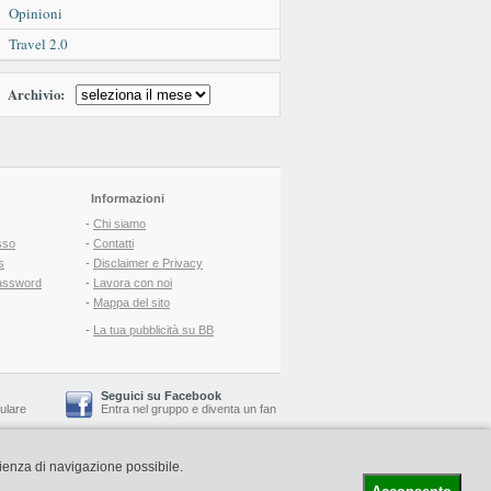
Opinioni
Travel 2.0
Archivio:
Informazioni
-
Chi siamo
sso
-
Contatti
s
-
Disclaimer e Privacy
assword
-
Lavora con noi
-
Mappa del sito
-
La tua pubblicità su BB
Seguici su Facebook
lulare
Entra nel gruppo
e
diventa un fan
rienza di navigazione possibile.
-
Booking Blog
™ -
Il blog del Web Marketing Turistico
C.S.: € 19.000 i.v. - CCIAA: Firenze - REA: FI-522110