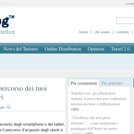
Turistico
home
|
chi siamo
|
contatti
|
News del Turismo
Online Distribution
Opinioni
Travel 2.0
Più commentati
Più popolari
percorso dei tuoi
TripAdvisor: gli albergatori
vi
italiani si uniscono per combattere
recensioni false e diffamazioni
su
ati
(182)
Google
“Un’offerta che non puoi
Signals:
rifiutare”… come aumentare i
segui
avvento degli smartphone e dei tablet,
guadagni dell’hotel in modo
e il percorso d’acquisto degli utenti è
il
creativo
(182)