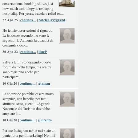
conversational booking shows just
how much technology is reshaping
hospitality. For years, travelers relied on…
22 Ago 25 |
continua...
|
hotelgalaxygrand
Ho le mie osservazioni al riguardo.
Le tendenze secondo me sono le
seguenti: 1. Aumenta la quantità di
contenuti video…
30 Ago 22 |
continua...
|
lilacP
Salve a tutti! Sto leggendo questo
forum da molto tempo, ma ora mi
sono registrato anche per
partecipare!
10 Giu 20 |
continua...
|
Ataman
La soluzione potrebbe essere molto
semplice, con benefici per tutti:
strutture, stato, clienti. L'Agenzia
Nazionale del Turismo dovrebbe
ampliare il…
10 Giu 20 |
continua...
|
g.lorenzo
Per me Instagram non è mai stato un
punte forte per il marketing! Non mi