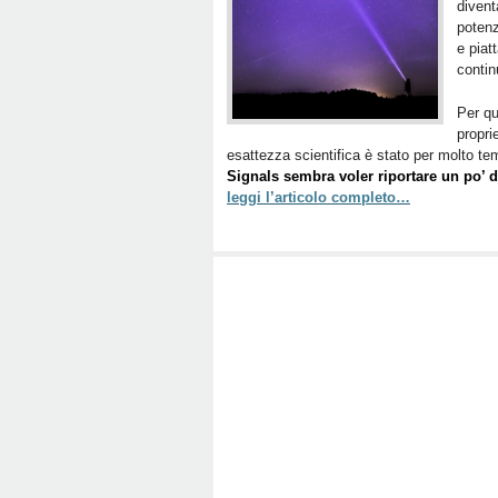
divent
potenz
e piat
contin
Per qu
propr
esattezza scientifica è stato per molto tem
Signals sembra voler riportare un po’ d
leggi l’articolo completo…