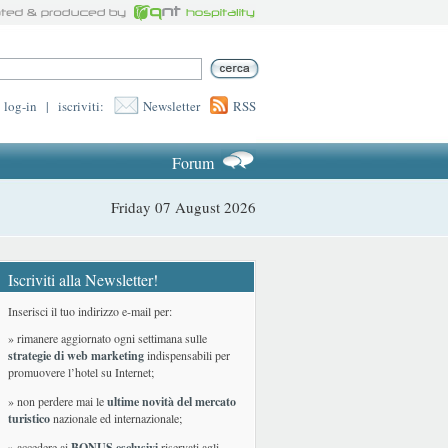
log-in
|
iscriviti:
Newsletter
RSS
Forum
Friday 07 August 2026
Iscriviti alla Newsletter!
Inserisci il tuo indirizzo e-mail per:
» rimanere aggiornato ogni settimana sulle
strategie di web marketing
indispensabili per
promuovere l’hotel su Internet;
» non perdere mai le
ultime novità del mercato
turistico
nazionale ed internazionale
;
» accedere ai
BONUS esclusivi
riservati agli