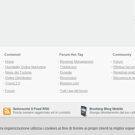
Contenuti
Forum Hot Tag
Community
-
Home
-
Revenue Managament
-
Forum
-
Hospitality Online Marketing
-
TripAdvisor
-
Effettua l'acce
-
News del Turismo
-
Expedia
-
Registrati grati
-
Online Distribution
-
Recensioni
-
Recupera la p
-
Travel 2.0
-
Booking.com
-
Forum
-
Tutti i tag del forum
Sottoscrivi il Feed RSS
Booking Blog Mobile
Resta sempre aggiornato ed in contatto
Naviga direttamente dal tuo cel
organizzazione utilizza i cookies al fine di fornire ai propri clienti la miglior espe
Copyright © 2006-2026 QNT S.r.l. Socio Unico -
www.qnt.it
P.iva: 02333620488 - 