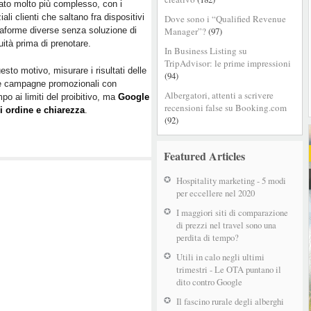
ato molto più complesso, con i
percorso
iali clienti che saltano fra dispositivi
Dove sono i “Qualified Revenue
dei
taforme diverse senza soluzione di
Manager”?
(97)
tuoi
uità prima di prenotare.
clienti
In Business Listing su
su
TripAdvisor: le prime impressioni
esto motivo, misurare i risultati delle
tutti
(94)
ie campagne promozionali con
i
Albergatori, attenti a scrivere
po ai limiti del proibitivo, ma
Google
dispositivi
recensioni false su Booking.com
i ordine e chiarezza
.
(92)
Featured Articles
Hospitality marketing - 5 modi
per eccellere nel 2020
I maggiori siti di comparazione
di prezzi nel travel sono una
perdita di tempo?
Utili in calo negli ultimi
trimestri - Le OTA puntano il
dito contro Google
Il fascino rurale degli alberghi