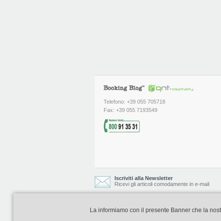
Telefono: +39 055 705718
Fax: +39 055 7193549
Iscriviti alla Newsletter
Ricevi gli articoli comodamente in e-mail
La informiamo con il presente Banner che la nostra 
Booking Blog è realizzato e curato da