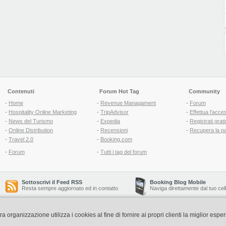
Contenuti
Forum Hot Tag
Community
-
Home
-
Revenue Managament
-
Forum
-
Hospitality Online Marketing
-
TripAdvisor
-
Effettua l'acce
-
News del Turismo
-
Expedia
-
Registrati grati
-
Online Distribution
-
Recensioni
-
Recupera la p
-
Travel 2.0
-
Booking.com
-
Forum
-
Tutti i tag del forum
Sottoscrivi il Feed RSS
Booking Blog Mobile
Resta sempre aggiornato ed in contatto
Naviga direttamente dal tuo cel
organizzazione utilizza i cookies al fine di fornire ai propri clienti la miglior espe
Copyright © 2006-2026 QNT S.r.l. Socio Unico -
www.qnt.it
P.iva: 02333620488 - 