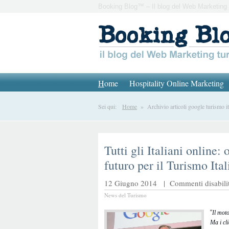
Booking Blog™ – Il blog del Web Marketing 
H
ome
Hospitality Online Marketing
Sei qui:
Home
» Archivio articoli google turismo it
Tutti gli Italiani online:
futuro per il Turismo Ita
12 Giugno 2014 |
Commenti disabilit
News del Turismo
“
Il moto
Ma i cl