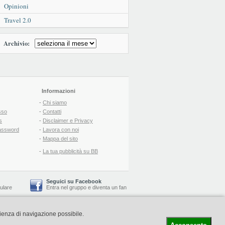
Opinioni
Travel 2.0
Archivio:
Informazioni
-
Chi siamo
sso
-
Contatti
s
-
Disclaimer e Privacy
assword
-
Lavora con noi
-
Mappa del sito
-
La tua pubblicità su BB
Seguici su Facebook
lulare
Entra nel gruppo
e
diventa un fan
rienza di navigazione possibile.
-
Booking Blog
™ -
Il blog del Web Marketing Turistico
C.S.: € 19.000 i.v. - CCIAA: Firenze - REA: FI-522110