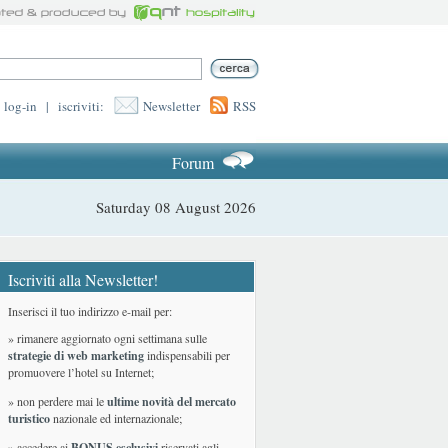
log-in
|
iscriviti:
Newsletter
RSS
Forum
Saturday 08 August 2026
Iscriviti alla Newsletter!
Inserisci il tuo indirizzo e-mail per:
» rimanere aggiornato ogni settimana sulle
strategie di web marketing
indispensabili per
promuovere l’hotel su Internet;
» non perdere mai le
ultime novità del mercato
turistico
nazionale ed internazionale
;
» accedere ai
BONUS esclusivi
riservati agli