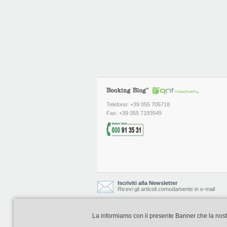
Telefono: +39 055 705718
Fax: +39 055 7193549
Iscriviti alla Newsletter
Ricevi gli articoli comodamente in e-mail
La informiamo con il presente Banner che la nostra 
Booking Blog è realizzato e curato da