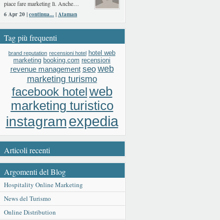
piace fare marketing lì. Anche…
6 Apr 20 |
continua...
|
Ataman
Tag più frequenti
hotel web
brand reputation
recensioni hotel
booking.com
recensioni
marketing
web
seo
revenue management
marketing turismo
web
facebook hotel
marketing turistico
expedia
instagram
Articoli recenti
Argomenti del Blog
Hospitality Online Marketing
News del Turismo
Online Distribution