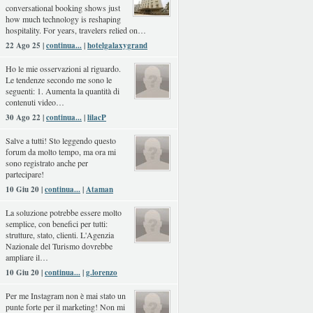
conversational booking shows just
how much technology is reshaping
hospitality. For years, travelers relied on…
22 Ago 25 |
continua...
|
hotelgalaxygrand
Ho le mie osservazioni al riguardo.
Le tendenze secondo me sono le
seguenti: 1. Aumenta la quantità di
contenuti video…
30 Ago 22 |
continua...
|
lilacP
Salve a tutti! Sto leggendo questo
forum da molto tempo, ma ora mi
sono registrato anche per
partecipare!
10 Giu 20 |
continua...
|
Ataman
La soluzione potrebbe essere molto
semplice, con benefici per tutti:
strutture, stato, clienti. L'Agenzia
Nazionale del Turismo dovrebbe
ampliare il…
10 Giu 20 |
continua...
|
g.lorenzo
Per me Instagram non è mai stato un
punte forte per il marketing! Non mi