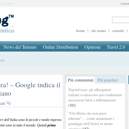
Turistico
home
|
chi siamo
|
contatti
|
News del Turismo
Online Distribution
Opinioni
Travel 2.0
alia
Più commentati
Più popolari
 ora! – Google indica il
TripAdvisor: gli albergatori
liano
italiani si uniscono per combattere
recensioni false e diffamazioni
su
ati
(182)
Tutti
“Un’offerta che non puoi
gli
rifiutare”… come aumentare i
Italiani
re dell’Italia sono le piccole e medie imprese.
guadagni dell’hotel in modo
online:
ienti sono in tutto il mondo. Quindi
primo
creativo
(182)