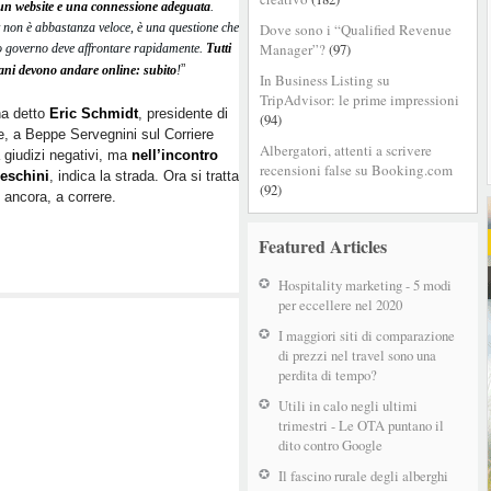
un website e una connessione adeguata
ora!
.
t non è abbastanza veloce, è una questione che
Dove sono i “Qualified Revenue
–
Manager”?
(97)
ro governo deve affrontare rapidamente.
Tutti
Google
”
liani devono andare online: subito
!
indica
In Business Listing su
il
TripAdvisor: le prime impressioni
ha detto
Eric Schmidt
, presidente di
futuro
(94)
, a Beppe Servegnini sul Corriere
per
Albergatori, attenti a scrivere
a giudizi negativi, ma
nell’incontro
il
recensioni false su Booking.com
ceschini
, indica la strada. Ora si tratta
Turismo
(92)
ancora, a correre.
Italiano
Featured Articles
Hospitality marketing - 5 modi
per eccellere nel 2020
I maggiori siti di comparazione
di prezzi nel travel sono una
perdita di tempo?
Utili in calo negli ultimi
trimestri - Le OTA puntano il
dito contro Google
Il fascino rurale degli alberghi