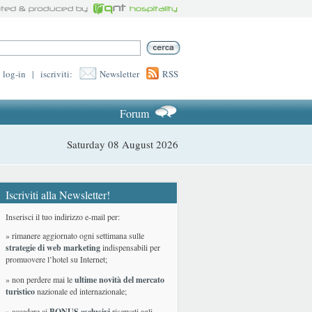
log-in
|
iscriviti:
Newsletter
RSS
Forum
Saturday 08 August 2026
Iscriviti alla Newsletter!
Inserisci il tuo indirizzo e-mail per:
» rimanere aggiornato ogni settimana sulle
strategie di web marketing
indispensabili per
promuovere l’hotel su Internet;
» non perdere mai le
ultime novità del mercato
turistico
nazionale ed internazionale
;
» accedere ai
BONUS esclusivi
riservati agli