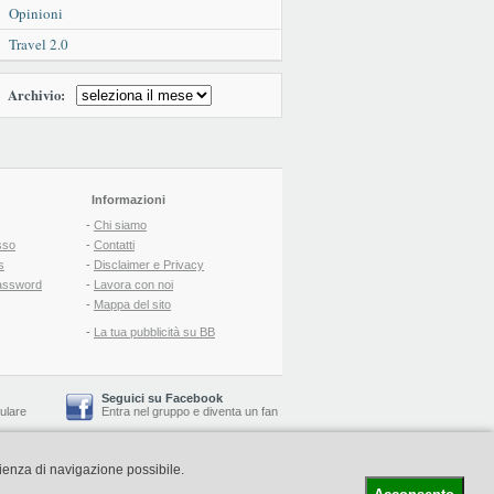
Opinioni
Travel 2.0
Archivio:
Informazioni
-
Chi siamo
sso
-
Contatti
s
-
Disclaimer e Privacy
assword
-
Lavora con noi
-
Mappa del sito
-
La tua pubblicità su BB
Seguici su Facebook
lulare
Entra nel gruppo
e
diventa un fan
rienza di navigazione possibile.
-
Booking Blog
™ -
Il blog del Web Marketing Turistico
C.S.: € 19.000 i.v. - CCIAA: Firenze - REA: FI-522110