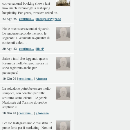
conversational booking shows just
how much technology is reshaping
hospitality. For years, travelers relied on…
22 Ago 25 |
continua...
|
hotelgalaxygrand
Ho le mie osservazioni al riguardo.
Le tendenze secondo me sono le
seguenti: 1. Aumenta la quantità di
contenuti video…
30 Ago 22 |
continua...
|
lilacP
Salve a tutti! Sto leggendo questo
forum da molto tempo, ma ora mi
sono registrato anche per
partecipare!
10 Giu 20 |
continua...
|
Ataman
La soluzione potrebbe essere molto
semplice, con benefici per tutti:
strutture, stato, clienti. L'Agenzia
Nazionale del Turismo dovrebbe
ampliare il…
10 Giu 20 |
continua...
|
g.lorenzo
Per me Instagram non è mai stato un
punte forte per il marketing! Non mi