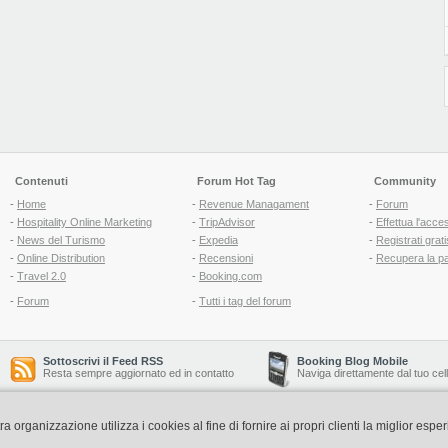
Contenuti
Forum Hot Tag
Community
-
Home
-
Revenue Managament
-
Forum
-
Hospitality Online Marketing
-
TripAdvisor
-
Effettua l'acce
-
News del Turismo
-
Expedia
-
Registrati grati
-
Online Distribution
-
Recensioni
-
Recupera la p
-
Travel 2.0
-
Booking.com
-
Forum
-
Tutti i tag del forum
Sottoscrivi il Feed RSS
Booking Blog Mobile
Resta sempre aggiornato ed in contatto
Naviga direttamente dal tuo cel
organizzazione utilizza i cookies al fine di fornire ai propri clienti la miglior espe
Copyright © 2006-2026 QNT S.r.l. Socio Unico -
www.qnt.it
P.iva: 02333620488 - 