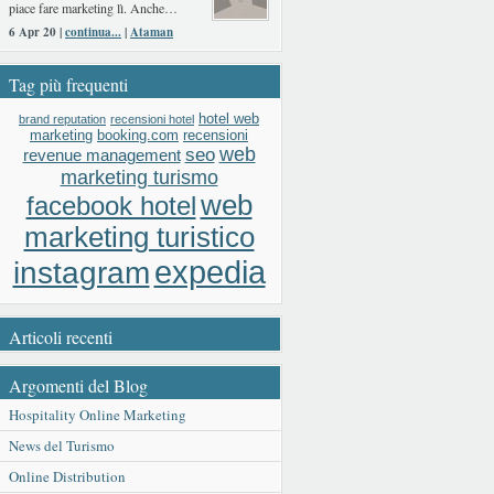
piace fare marketing lì. Anche…
6 Apr 20 |
continua...
|
Ataman
Tag più frequenti
hotel web
brand reputation
recensioni hotel
booking.com
recensioni
marketing
web
seo
revenue management
marketing turismo
web
facebook hotel
marketing turistico
expedia
instagram
Articoli recenti
Argomenti del Blog
Hospitality Online Marketing
News del Turismo
Online Distribution