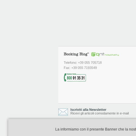
Telefono: +39 055 705718
Fax: +39 055 7193549
Iscriviti alla Newsletter
Ricevi gli articoli comodamente in e-mail
La informiamo con il presente Banner che la nostra 
Booking Blog è realizzato e curato da