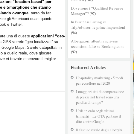
cazioni “location-based” per
non
e e Smartphone che stanno
Dove sono i “Qualified Revenue
lo
lando ovunque
, tanto da far
Manager”?
(97)
sai
ire gli Americani quasi quanto
ma
In Business Listing su
ok e Twitter.
potresti
TripAdvisor: le prime impressioni
esserci
(94)
ate una di queste
applicazioni “geo-
anche
Albergatori, attenti a scrivere
ia GPS verrete “geo-localizzati” su
tu
recensioni false su Booking.com
di Google Maps. Sarete catapultati in
(92)
lo a quello reale, dove giocare,
dove vi trovate e scovare il miglior
Featured Articles
Hospitality marketing - 5 modi
per eccellere nel 2020
I maggiori siti di comparazione
di prezzi nel travel sono una
perdita di tempo?
Utili in calo negli ultimi
trimestri - Le OTA puntano il
dito contro Google
Il fascino rurale degli alberghi