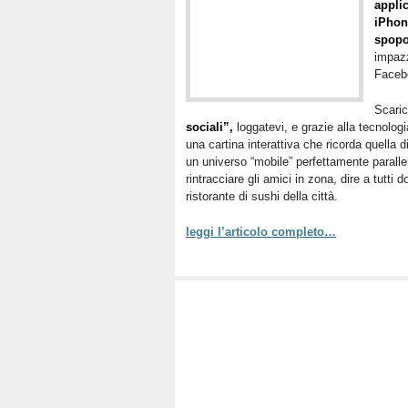
appli
iPhon
spopo
impazz
Facebo
Scaric
sociali”,
loggatevi, e grazie alla tecnolog
una cartina interattiva che ricorda quella 
un universo “mobile” perfettamente paralle
rintracciare gli amici in zona, dire a tutti 
ristorante di sushi della città.
leggi l’articolo completo…