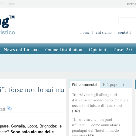
Turistico
home
|
chi siamo
|
contatti
|
News del Turismo
Online Distribution
Opinioni
Travel 2.0
Più commentati
Più popolari
”: forse non lo sai ma
TripAdvisor: gli albergatori
italiani si uniscono per combattere
recensioni false e diffamazioni
su
ati
(182)
Applicazioni
“Un’offerta che non puoi
“geo-
rifiutare”… come aumentare i
sociali”:
uare, Gowalla, Loopt, Brightkite: le
guadagni dell’hotel in modo
cete?
forse
Sono solo alcune delle
creativo
(182)