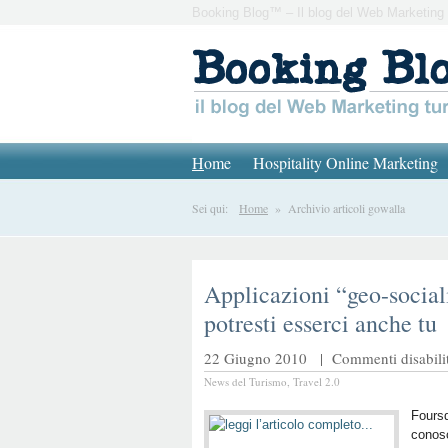
Booking Blog™ – Il blog del Web Marketing 
H
ome
Hospitality Online Marketing
Sei qui:
Home
» Archivio articoli gowalla
Applicazioni “geo-sociali
potresti esserci anche tu
22 Giugno 2010 |
Commenti disabilit
News del Turismo
,
Travel 2.0
Foursq
conos