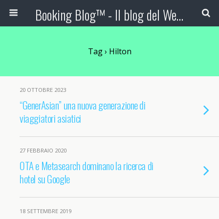
Booking Blog™ - Il blog del Web Marketing Turistico
Tag › Hilton
20 OTTOBRE 2023
“GenerAsian” una nuova generazione di
viaggiatori asiatici
27 FEBBRAIO 2020
OTA e Metasearch dominano la ricerca di
hotel su Google
18 SETTEMBRE 2019