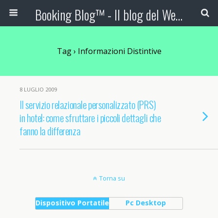
Booking Blog™ - Il blog del Web Marketing Turistico
Tag › Informazioni Distintive
8 LUGLIO 2009
Il servizio relazionale personalizzato (PRS)
in hotel: come sfruttare i piccoli dettagli che
fanno la differenza
Torna su
Dispositivo Portatile
Pc Desktop