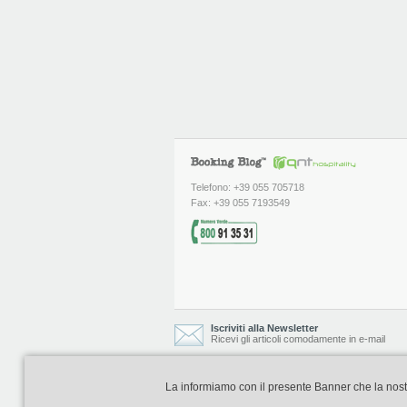
Telefono: +39 055 705718
Fax: +39 055 7193549
Iscriviti alla Newsletter
Ricevi gli articoli comodamente in e-mail
La informiamo con il presente Banner che la nostra 
Booking Blog è realizzato e curato da