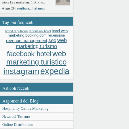
piace fare marketing lì. Anche…
6 Apr 20 |
continua...
|
Ataman
Tag più frequenti
hotel web
brand reputation
recensioni hotel
booking.com
recensioni
marketing
web
seo
revenue management
marketing turismo
web
facebook hotel
marketing turistico
expedia
instagram
Articoli recenti
Argomenti del Blog
Hospitality Online Marketing
News del Turismo
Online Distribution