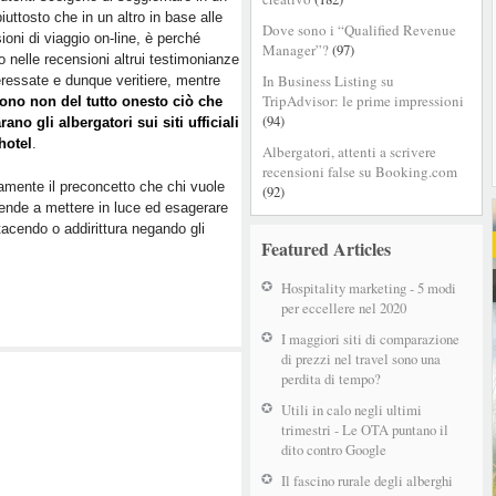
piuttosto che in un altro in base alle
Dove sono i “Qualified Revenue
ioni di viaggio on-line, è perché
Manager”?
(97)
 nelle recensioni altrui testimonianze
In Business Listing su
eressate e dunque veritiere, mentre
TripAdvisor: le prime impressioni
gono non del tutto onesto ciò che
(94)
rano gli albergatori sui siti ufficiali
hotel
.
Albergatori, attenti a scrivere
recensioni false su Booking.com
amente il preconcetto che chi vuole
(92)
tende a mettere in luce ed esagerare
, tacendo o addirittura negando gli
Featured Articles
Hospitality marketing - 5 modi
per eccellere nel 2020
I maggiori siti di comparazione
di prezzi nel travel sono una
perdita di tempo?
Utili in calo negli ultimi
trimestri - Le OTA puntano il
dito contro Google
Il fascino rurale degli alberghi