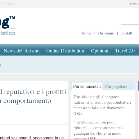
Turistico
home
|
chi siamo
|
contatti
|
News del Turismo
Online Distribution
Opinioni
Travel 2.0
i
Più commentati
Più popolari
reputation e i profitti
TripAdvisor: gli albergatori
un comportamento
italiani si uniscono per combattere
recensioni false e diffamazioni
(182)
“Un’offerta che non puoi
rifiutare”… come aumentare i
guadagni dell’hotel in modo
 utenti scelgono di soggiornare in un
creativo
(182)