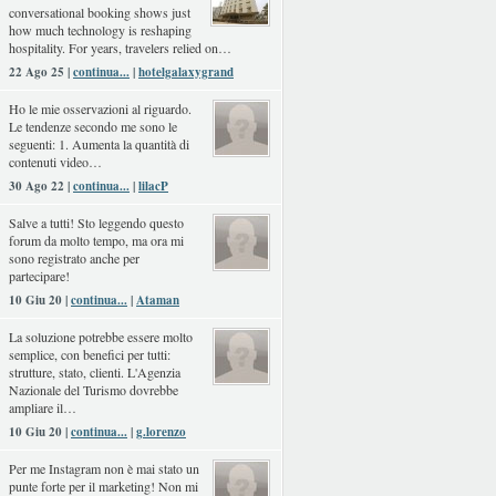
conversational booking shows just
how much technology is reshaping
hospitality. For years, travelers relied on…
22 Ago 25 |
continua...
|
hotelgalaxygrand
Ho le mie osservazioni al riguardo.
Le tendenze secondo me sono le
seguenti: 1. Aumenta la quantità di
contenuti video…
30 Ago 22 |
continua...
|
lilacP
Salve a tutti! Sto leggendo questo
forum da molto tempo, ma ora mi
sono registrato anche per
partecipare!
10 Giu 20 |
continua...
|
Ataman
La soluzione potrebbe essere molto
semplice, con benefici per tutti:
strutture, stato, clienti. L'Agenzia
Nazionale del Turismo dovrebbe
ampliare il…
10 Giu 20 |
continua...
|
g.lorenzo
Per me Instagram non è mai stato un
punte forte per il marketing! Non mi