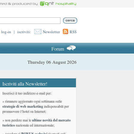
log-in
|
iscriviti:
Newsletter
RSS
Forum
Thursday 06 August 2026
Iscriviti alla Newsletter!
Inserisci il tuo indirizzo e-mail per:
» rimanere aggiornato ogni settimana sulle
strategie di web marketing
indispensabili per
promuovere l’hotel su Internet;
» non perdere mai le
ultime novità del mercato
turistico
nazionale ed internazionale
;
» accedere ai
BONUS esclusivi
riservati agli