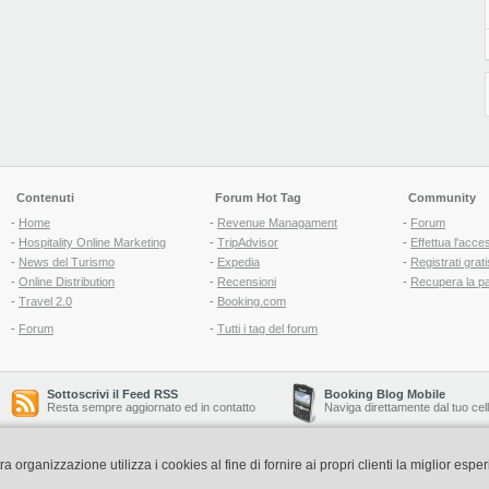
Contenuti
Forum Hot Tag
Community
-
Home
-
Revenue Managament
-
Forum
-
Hospitality Online Marketing
-
TripAdvisor
-
Effettua l'acce
-
News del Turismo
-
Expedia
-
Registrati grati
-
Online Distribution
-
Recensioni
-
Recupera la p
-
Travel 2.0
-
Booking.com
-
Forum
-
Tutti i tag del forum
Sottoscrivi il Feed RSS
Booking Blog Mobile
Resta sempre aggiornato ed in contatto
Naviga direttamente dal tuo cel
organizzazione utilizza i cookies al fine di fornire ai propri clienti la miglior espe
Copyright © 2006-2026 QNT S.r.l. Socio Unico -
www.qnt.it
P.iva: 02333620488 - 