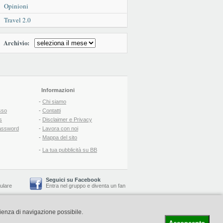
Opinioni
Travel 2.0
Archivio:
Informazioni
-
Chi siamo
sso
-
Contatti
s
-
Disclaimer e Privacy
assword
-
Lavora con noi
-
Mappa del sito
-
La tua pubblicità su BB
Seguici su Facebook
lulare
Entra nel gruppo
e
diventa un fan
rienza di navigazione possibile.
-
Booking Blog
™ -
Il blog del Web Marketing Turistico
C.S.: € 19.000 i.v. - CCIAA: Firenze - REA: FI-522110