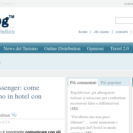
Turistico
home
|
chi siamo
|
contatti
|
News del Turismo
Online Distribution
Opinioni
Travel 2.0
g
Più commentati
Più popolari
ssenger: come
TripAdvisor: gli albergatori
no in hotel con
italiani si uniscono per combattere
recensioni false e diffamazioni
(182)
su
litati
“Un’offerta che non puoi
Da
rifiutare”… come aumentare i
avel 2.0
Pulse
guadagni dell’hotel in modo
a
o è importante
comunicare con gli
creativo
(182)