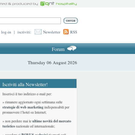
log-in
|
iscriviti:
Newsletter
RSS
Forum
Thursday 06 August 2026
Iscriviti alla Newsletter!
Inserisci il tuo indirizzo e-mail per:
» rimanere aggiornato ogni settimana sulle
strategie di web marketing
indispensabili per
promuovere l’hotel su Internet;
» non perdere mai le
ultime novità del mercato
turistico
nazionale ed internazionale
;
» accedere ai
BONUS esclusivi
riservati agli