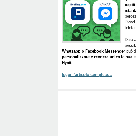
ospit
istan
percez
l’hote
telefo
Dare a
possib
Whatsapp o Facebook Messenger
può d
personalizzare e rendere unica la sua 
Hyatt
.
leggi l’articolo completo…