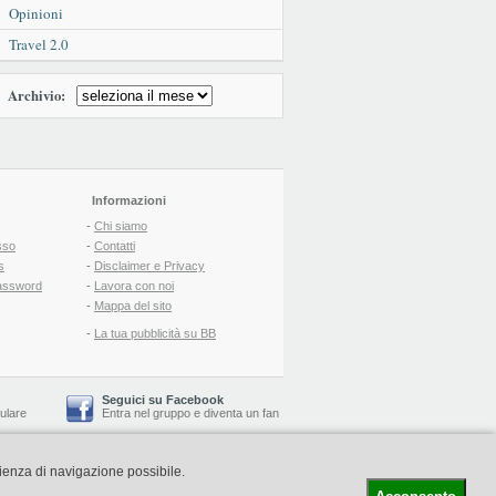
Opinioni
Travel 2.0
Archivio:
Informazioni
-
Chi siamo
sso
-
Contatti
s
-
Disclaimer e Privacy
assword
-
Lavora con noi
-
Mappa del sito
-
La tua pubblicità su BB
Seguici su Facebook
lulare
Entra nel gruppo
e
diventa un fan
rienza di navigazione possibile.
-
Booking Blog
™ -
Il blog del Web Marketing Turistico
C.S.: € 19.000 i.v. - CCIAA: Firenze - REA: FI-522110