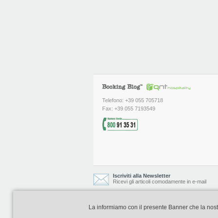
Telefono: +39 055 705718
Fax: +39 055 7193549
Iscriviti alla Newsletter
Ricevi gli articoli comodamente in e-mail
La informiamo con il presente Banner che la nostra 
Booking Blog è realizzato e curato da