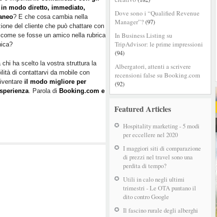
i in modo diretto, immediato,
Facebook
Dove sono i “Qualified Revenue
taneo
? E che cosa cambia nella
Messenger:
Manager”?
(97)
ione del cliente che può chattare con
come
In Business Listing su
l come se fosse un amico nella rubrica
personalizzare
TripAdvisor: le prime impressioni
nica?
il
(94)
soggiorno
 chi ha scelto la vostra struttura la
in
Albergatori, attenti a scrivere
ilità di contattarvi da mobile con
recensioni false su Booking.com
hotel
iventare
il modo migliore per
(92)
con
esperienza
. Parola di
Booking.com e
l’instant
messaging
Featured Articles
Hospitality marketing - 5 modi
per eccellere nel 2020
I maggiori siti di comparazione
di prezzi nel travel sono una
perdita di tempo?
Utili in calo negli ultimi
trimestri - Le OTA puntano il
dito contro Google
Il fascino rurale degli alberghi