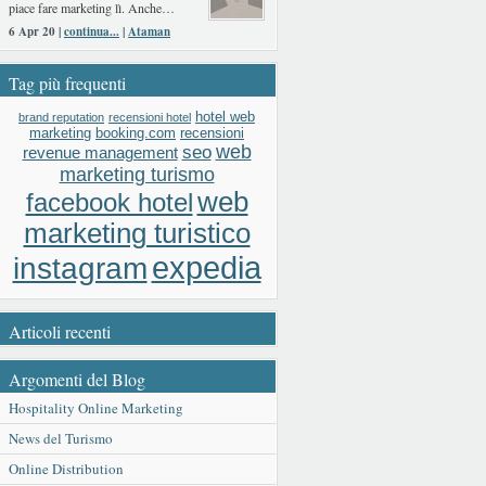
piace fare marketing lì. Anche…
6 Apr 20 |
continua...
|
Ataman
Tag più frequenti
hotel web
brand reputation
recensioni hotel
booking.com
recensioni
marketing
web
seo
revenue management
marketing turismo
web
facebook hotel
marketing turistico
expedia
instagram
Articoli recenti
Argomenti del Blog
Hospitality Online Marketing
News del Turismo
Online Distribution