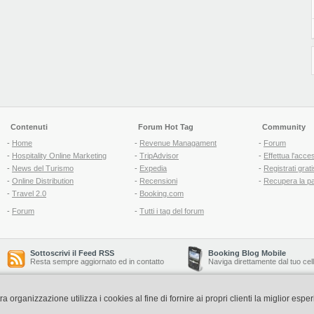
Contenuti
Forum Hot Tag
Community
-
Home
-
Revenue Managament
-
Forum
-
Hospitality Online Marketing
-
TripAdvisor
-
Effettua l'acce
-
News del Turismo
-
Expedia
-
Registrati grati
-
Online Distribution
-
Recensioni
-
Recupera la p
-
Travel 2.0
-
Booking.com
-
Forum
-
Tutti i tag del forum
Sottoscrivi il Feed RSS
Booking Blog Mobile
Resta sempre aggiornato ed in contatto
Naviga direttamente dal tuo cel
organizzazione utilizza i cookies al fine di fornire ai propri clienti la miglior espe
Copyright © 2006-2026 QNT S.r.l. Socio Unico -
www.qnt.it
P.iva: 02333620488 - 