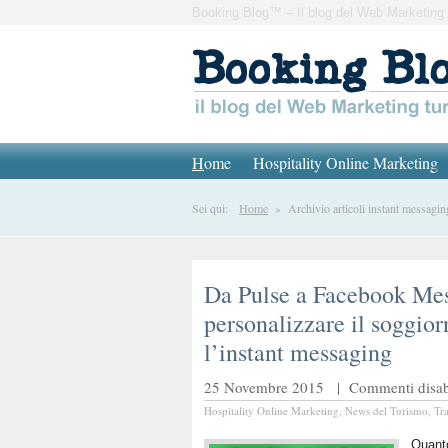
Booking Blog™ – Il blog del Web Marketing 
H
ome
Hospitality Online Marketing
Sei qui:
Home
» Archivio articoli instant messagin
Da Pulse a Facebook Me
personalizzare il soggior
l’instant messaging
25 Novembre 2015 |
Commenti disabi
Hospitality Online Marketing
,
News del Turismo
,
Tr
Quant