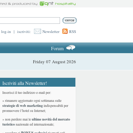
log-in
|
iscriviti:
Newsletter
RSS
Forum
Friday 07 August 2026
Iscriviti alla Newsletter!
Inserisci il tuo indirizzo e-mail per:
» rimanere aggiornato ogni settimana sulle
strategie di web marketing
indispensabili per
promuovere l’hotel su Internet;
» non perdere mai le
ultime novità del mercato
turistico
nazionale ed internazionale
;
» accedere ai
BONUS esclusivi
riservati agli