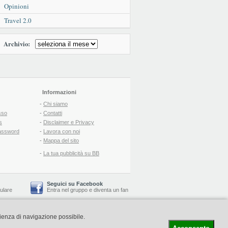
Opinioni
Travel 2.0
Archivio:
Informazioni
-
Chi siamo
sso
-
Contatti
s
-
Disclaimer e Privacy
assword
-
Lavora con noi
-
Mappa del sito
-
La tua pubblicità su BB
Seguici su Facebook
lulare
Entra nel gruppo
e
diventa un fan
rienza di navigazione possibile.
-
Booking Blog
™ -
Il blog del Web Marketing Turistico
C.S.: € 19.000 i.v. - CCIAA: Firenze - REA: FI-522110