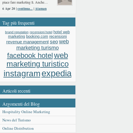
piace fare marketing lì. Anche…
6 Apr 20 |
continua...
|
Ataman
Tag più frequenti
hotel web
brand reputation
recensioni hotel
booking.com
recensioni
marketing
web
seo
revenue management
marketing turismo
web
facebook hotel
marketing turistico
expedia
instagram
Articoli recenti
Argomenti del Blog
Hospitality Online Marketing
News del Turismo
Online Distribution