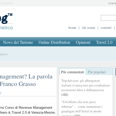
Turistico
home
|
chi siamo
|
contatti
|
News del Turismo
Online Distribution
Opinioni
Travel 2.0
 grasso
Più commentati
Più popolari
anagement? La parola
TripAdvisor: gli albergatori
a Franco Grasso
italiani si uniscono per combattere
recensioni false e diffamazioni
(182)
“Un’offerta che non puoi
rifiutare”… come aumentare i
ltimo Corso di Revenue Management
guadagni dell’hotel in modo
hiero & Travel 2.0 di Venezia-Mestre,
creativo
(182)