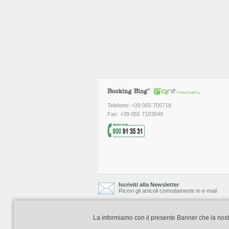
Telefono: +39 055 705718
Fax: +39 055 7193549
Iscriviti alla Newsletter
Ricevi gli articoli comodamente in e-mail
La informiamo con il presente Banner che la nostra 
Booking Blog è realizzato e curato da