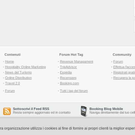
Contenuti
Forum Hot Tag
Community
-
Home
-
Revenue Managament
-
Forum
-
Hospitality Online Marketing
-
TripAdvisor
-
Effettua l'acce
-
News del Turismo
-
Expedia
-
Registrati grati
-
Online Distribution
-
Recensioni
-
Recupera la p
-
Travel 2.0
-
Booking.com
-
Forum
-
Tutti i tag del forum
Sottoscrivi il Feed RSS
Booking Blog Mobile
Resta sempre aggiornato ed in contatto
Naviga direttamente dal tuo cel
organizzazione utilizza i cookies al fine di fornire ai propri clienti la miglior espe
Copyright © 2006-2026 QNT S.r.l. Socio Unico -
www.qnt.it
P.iva: 02333620488 - 