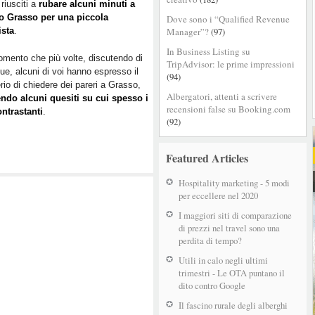
riusciti a
rubare alcuni minuti a
o Grasso per una piccola
Dove sono i “Qualified Revenue
ista
.
Manager”?
(97)
In Business Listing su
mento che più volte, discutendo di
TripAdvisor: le prime impressioni
e, alcuni di voi hanno espresso il
(94)
rio di chiedere dei pareri a Grasso,
Albergatori, attenti a scrivere
ndo alcuni quesiti su cui spesso i
recensioni false su Booking.com
ntrastanti
.
(92)
Featured Articles
Hospitality marketing - 5 modi
per eccellere nel 2020
I maggiori siti di comparazione
di prezzi nel travel sono una
perdita di tempo?
Utili in calo negli ultimi
trimestri - Le OTA puntano il
dito contro Google
Il fascino rurale degli alberghi