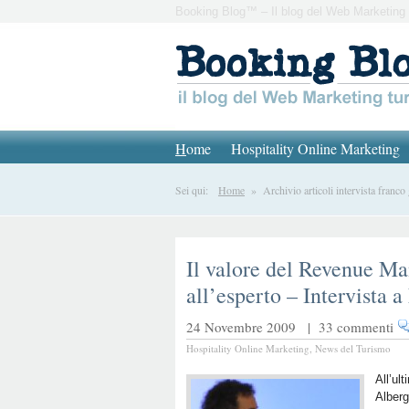
Booking Blog™ – Il blog del Web Marketing 
H
ome
Hospitality Online Marketing
Sei qui:
Home
» Archivio articoli intervista franco
Il valore del Revenue M
all’esperto – Intervista 
24 Novembre 2009 |
33 commenti
Hospitality Online Marketing
,
News del Turismo
All’u
Alberg