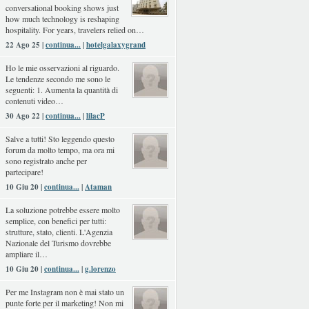
conversational booking shows just
how much technology is reshaping
hospitality. For years, travelers relied on…
22 Ago 25 |
continua...
|
hotelgalaxygrand
Ho le mie osservazioni al riguardo.
Le tendenze secondo me sono le
seguenti: 1. Aumenta la quantità di
contenuti video…
30 Ago 22 |
continua...
|
lilacP
Salve a tutti! Sto leggendo questo
forum da molto tempo, ma ora mi
sono registrato anche per
partecipare!
10 Giu 20 |
continua...
|
Ataman
La soluzione potrebbe essere molto
semplice, con benefici per tutti:
strutture, stato, clienti. L'Agenzia
Nazionale del Turismo dovrebbe
ampliare il…
10 Giu 20 |
continua...
|
g.lorenzo
Per me Instagram non è mai stato un
punte forte per il marketing! Non mi