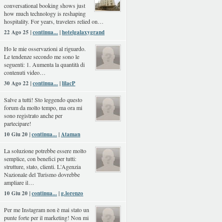
conversational booking shows just
how much technology is reshaping
hospitality. For years, travelers relied on…
22 Ago 25 |
continua...
|
hotelgalaxygrand
Ho le mie osservazioni al riguardo.
Le tendenze secondo me sono le
seguenti: 1. Aumenta la quantità di
contenuti video…
30 Ago 22 |
continua...
|
lilacP
Salve a tutti! Sto leggendo questo
forum da molto tempo, ma ora mi
sono registrato anche per
partecipare!
10 Giu 20 |
continua...
|
Ataman
La soluzione potrebbe essere molto
semplice, con benefici per tutti:
strutture, stato, clienti. L'Agenzia
Nazionale del Turismo dovrebbe
ampliare il…
10 Giu 20 |
continua...
|
g.lorenzo
Per me Instagram non è mai stato un
punte forte per il marketing! Non mi