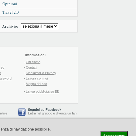
Opinioni
Travel 2.0
Archivio:
Informazioni
-
Chi siamo
sso
-
Contatti
s
-
Disclaimer e Privacy
assword
-
Lavora con noi
-
Mappa del sito
-
La tua pubblicità su BB
Seguici su Facebook
lulare
Entra nel gruppo
e
diventa un fan
rienza di navigazione possibile.
-
Booking Blog
™ -
Il blog del Web Marketing Turistico
C.S.: € 19.000 i.v. - CCIAA: Firenze - REA: FI-522110