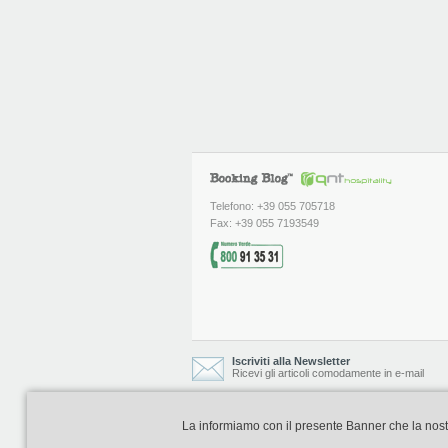
Telefono: +39 055 705718
Fax: +39 055 7193549
Iscriviti alla Newsletter
Ricevi gli articoli comodamente in e-mail
La informiamo con il presente Banner che la nostra 
Booking Blog è realizzato e curato da