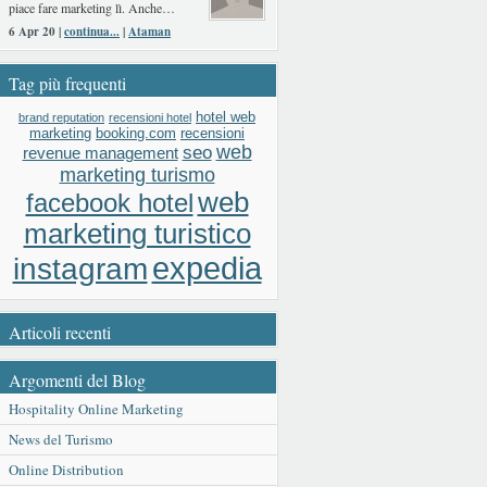
piace fare marketing lì. Anche…
6 Apr 20 |
continua...
|
Ataman
Tag più frequenti
hotel web
brand reputation
recensioni hotel
booking.com
recensioni
marketing
web
seo
revenue management
marketing turismo
web
facebook hotel
marketing turistico
expedia
instagram
Articoli recenti
Argomenti del Blog
Hospitality Online Marketing
News del Turismo
Online Distribution