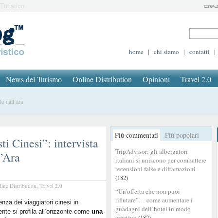
Turistico
home
|
chi siamo
|
contatti
|
News del Turismo
Online Distribution
Opinioni
Travel 2.0
lo dall’ara
Più commentati
Più popolari
i Cinesi”: intervista
TripAdvisor: gli albergatori
l’Ara
italiani si uniscono per combattere
recensioni false e diffamazioni
(182)
line Distribution
,
Travel 2.0
“Un’offerta che non puoi
rifiutare”… come aumentare i
uenza dei viaggiatori cinesi in
guadagni dell’hotel in modo
nte si profila all’orizzonte come
una
creativo
(182)