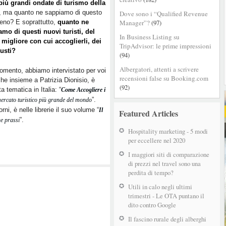
più grandi ondate di turismo della
, ma quanto ne sappiamo di questo
Dove sono i “Qualified Revenue
eno? E soprattutto,
quanto ne
Manager”?
(97)
mo di questi nuovi turisti, del
In Business Listing su
migliore con cui accoglierli, dei
TripAdvisor: le prime impressioni
gusti?
(94)
Albergatori, attenti a scrivere
gomento, abbiamo intervistato per voi
recensioni false su Booking.com
che insieme a Patrizia Dionisio, è
(92)
 tematica in Italia: “
Come Accogliere i
”.
 mercato turistico più grande del mondo
i, è nelle librerie il suo volume “
Il
Featured Articles
”.
e prassi
Hospitality marketing - 5 modi
per eccellere nel 2020
I maggiori siti di comparazione
di prezzi nel travel sono una
perdita di tempo?
Utili in calo negli ultimi
trimestri - Le OTA puntano il
dito contro Google
Il fascino rurale degli alberghi