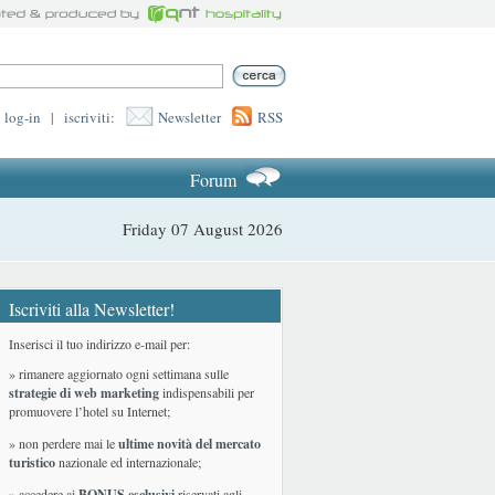
log-in
|
iscriviti:
Newsletter
RSS
Forum
Friday 07 August 2026
Iscriviti alla Newsletter!
Inserisci il tuo indirizzo e-mail per:
» rimanere aggiornato ogni settimana sulle
strategie di web marketing
indispensabili per
promuovere l’hotel su Internet;
» non perdere mai le
ultime novità del mercato
turistico
nazionale ed internazionale
;
» accedere ai
BONUS esclusivi
riservati agli