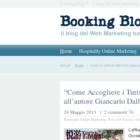
Booking Blog™ – Il blog del Web Marketing 
H
ome
Hospitality Online Marketing
Sei qui:
Home
» Archivio articoli intervista giancar
“Come Accogliere i Turist
all’autore Giancarlo Dal
24 Maggio 2013 |
2 commenti
Hospitality Online Marketing
,
News del Turismo
,
On
L’affl
Occide