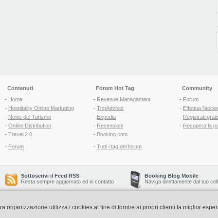
Contenuti
Forum Hot Tag
Community
-
Home
-
Revenue Managament
-
Forum
-
Hospitality Online Marketing
-
TripAdvisor
-
Effettua l'acce
-
News del Turismo
-
Expedia
-
Registrati grati
-
Online Distribution
-
Recensioni
-
Recupera la p
-
Travel 2.0
-
Booking.com
-
Forum
-
Tutti i tag del forum
Sottoscrivi il Feed RSS
Booking Blog Mobile
Resta sempre aggiornato ed in contatto
Naviga direttamente dal tuo cel
organizzazione utilizza i cookies al fine di fornire ai propri clienti la miglior espe
Copyright © 2006-2026 QNT S.r.l. Socio Unico -
www.qnt.it
P.iva: 02333620488 - 