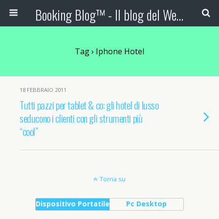
Booking Blog™ - Il blog del Web Marketing Turistico
Tag › Iphone Hotel
18 FEBBRAIO 2011
Tutti pazzi per tablet & co: gli hotel di lusso
seducono i clienti con gli strumenti più
“cool”
Torna su
Dispositivo Portatile
Pc Desktop