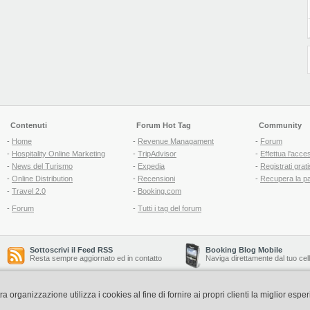
Contenuti
Forum Hot Tag
Community
-
Home
-
Revenue Managament
-
Forum
-
Hospitality Online Marketing
-
TripAdvisor
-
Effettua l'acce
-
News del Turismo
-
Expedia
-
Registrati grati
-
Online Distribution
-
Recensioni
-
Recupera la p
-
Travel 2.0
-
Booking.com
-
Forum
-
Tutti i tag del forum
Sottoscrivi il Feed RSS
Booking Blog Mobile
Resta sempre aggiornato ed in contatto
Naviga direttamente dal tuo cel
organizzazione utilizza i cookies al fine di fornire ai propri clienti la miglior espe
Copyright © 2006-2026 QNT S.r.l. Socio Unico -
www.qnt.it
P.iva: 02333620488 - 