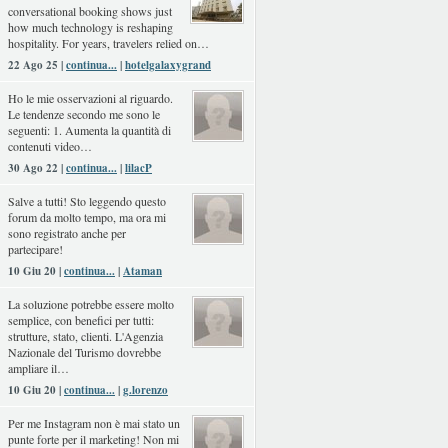
conversational booking shows just
how much technology is reshaping
hospitality. For years, travelers relied on…
22 Ago 25 |
continua...
|
hotelgalaxygrand
Ho le mie osservazioni al riguardo.
Le tendenze secondo me sono le
seguenti: 1. Aumenta la quantità di
contenuti video…
30 Ago 22 |
continua...
|
lilacP
Salve a tutti! Sto leggendo questo
forum da molto tempo, ma ora mi
sono registrato anche per
partecipare!
10 Giu 20 |
continua...
|
Ataman
La soluzione potrebbe essere molto
semplice, con benefici per tutti:
strutture, stato, clienti. L'Agenzia
Nazionale del Turismo dovrebbe
ampliare il…
10 Giu 20 |
continua...
|
g.lorenzo
Per me Instagram non è mai stato un
punte forte per il marketing! Non mi