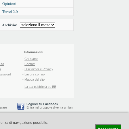
Opinioni
Travel 2.0
Archivio:
Informazioni
-
Chi siamo
sso
-
Contatti
s
-
Disclaimer e Privacy
assword
-
Lavora con noi
-
Mappa del sito
-
La tua pubblicità su BB
Seguici su Facebook
lulare
Entra nel gruppo
e
diventa un fan
rienza di navigazione possibile.
-
Booking Blog
™ -
Il blog del Web Marketing Turistico
C.S.: € 19.000 i.v. - CCIAA: Firenze - REA: FI-522110