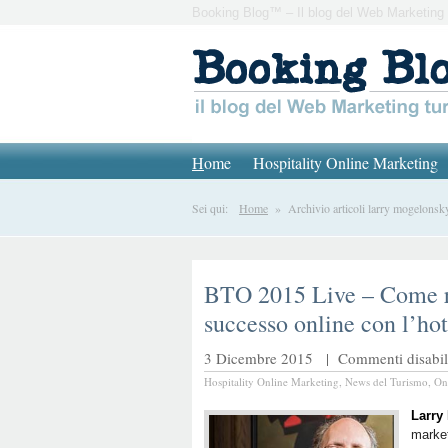
Booking Blog™ – Il blog del Web Marketing 
H
ome
Hospitality Online Marketing
Sei qui:
Home
» Archivio articoli larry mogelonsk
BTO 2015 Live – Come r
successo online con l’hot
3 Dicembre 2015 |
Commenti disabili
Hospitality Online Marketing
,
News del Turismo
,
On
Larry
market