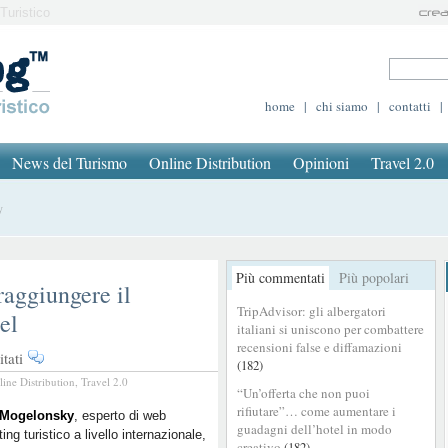
Turistico
home
|
chi siamo
|
contatti
|
News del Turismo
Online Distribution
Opinioni
Travel 2.0
y
Più commentati
Più popolari
aggiungere il
TripAdvisor: gli albergatori
el
italiani si uniscono per combattere
recensioni false e diffamazioni
su
tati
(182)
BTO
line Distribution
,
Travel 2.0
“Un’offerta che non puoi
2015
rifiutare”… come aumentare i
Live
 Mogelonsky
, esperto di web
guadagni dell’hotel in modo
ing turistico a livello internazionale,
–
creativo
(182)