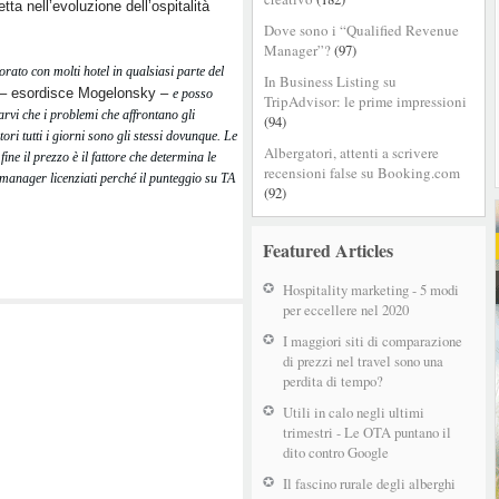
etta nell’evoluzione dell’ospitalità
Come
.
Dove sono i “Qualified Revenue
raggiungere
Manager”?
(97)
il
rato con molti hotel in qualsiasi parte del
successo
In Business Listing su
– esordisce Mogelonsky –
e posso
online
TripAdvisor: le prime impressioni
arvi che i problemi che affrontano gli
con
(94)
ori tutti i giorni sono gli stessi dovunque. Le
l’hotel
Albergatori, attenti a scrivere
ine il prezzo è il fattore che determina le
recensioni false su Booking.com
manager licenziati perché il punteggio su TA
(92)
Featured Articles
Hospitality marketing - 5 modi
per eccellere nel 2020
I maggiori siti di comparazione
di prezzi nel travel sono una
perdita di tempo?
Utili in calo negli ultimi
trimestri - Le OTA puntano il
dito contro Google
Il fascino rurale degli alberghi