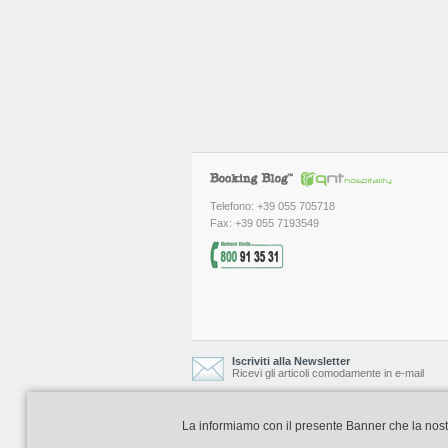
Telefono: +39 055 705718
Fax: +39 055 7193549
Iscriviti alla Newsletter
Ricevi gli articoli comodamente in e-mail
La informiamo con il presente Banner che la nostra 
Booking Blog è realizzato e curato da