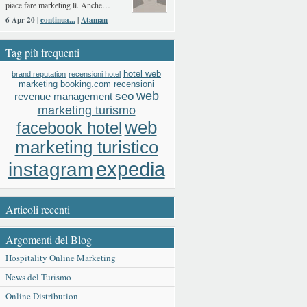
piace fare marketing lì. Anche…
6 Apr 20 |
continua...
|
Ataman
Tag più frequenti
hotel web
brand reputation
recensioni hotel
booking.com
recensioni
marketing
web
seo
revenue management
marketing turismo
web
facebook hotel
marketing turistico
expedia
instagram
Articoli recenti
Argomenti del Blog
Hospitality Online Marketing
News del Turismo
Online Distribution