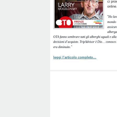
ci proi
online
“
Ho lavo
mondo
assicur
albergat
OTA fanno sembrare tutti gli alberghi uguali e alla f
decisioni d’acquisto. TripAdvisor è Dio… conosco 
.”
era diminuito
leggi l’articolo completo…