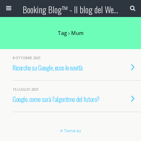
Booking Blog™ - Il blog del Web Marketing Turistico
Tag › Mum
8 OTTOBRE 2021
Ricerche su Google, ecco le novità
15 LUGLIO 2021
Google, come sarà l’algoritmo del futuro?
Torna su