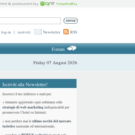
log-in
|
iscriviti:
Newsletter
RSS
Forum
Friday 07 August 2026
Iscriviti alla Newsletter!
Inserisci il tuo indirizzo e-mail per:
» rimanere aggiornato ogni settimana sulle
strategie di web marketing
indispensabili per
promuovere l’hotel su Internet;
» non perdere mai le
ultime novità del mercato
turistico
nazionale ed internazionale
;
» accedere ai
BONUS esclusivi
riservati agli