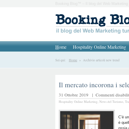
Booking Blog™ – Il blog del Web Marketing 
H
ome
Hospitality Online Marketing
Sei qui:
Home
» Archivio articoli new trend
Il mercato incorona i sel
31 Ottobre 2019 |
Commenti disabilit
Hospitality Online Marketing
,
News del Turismo
,
Tr
C’è un
è quel
ossia 