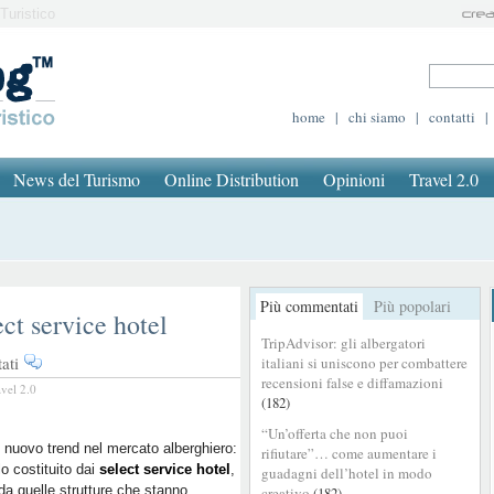
Turistico
home
|
chi siamo
|
contatti
|
News del Turismo
Online Distribution
Opinioni
Travel 2.0
Più commentati
Più popolari
ect service hotel
TripAdvisor: gli albergatori
su
ati
italiani si uniscono per combattere
Il
recensioni false e diffamazioni
avel 2.0
(182)
mercato
incorona
“Un’offerta che non puoi
i
 nuovo trend nel mercato alberghiero:
rifiutare”… come aumentare i
lo costituito dai
select
select service hotel
,
guadagni dell’hotel in modo
da quelle strutture che stanno
creativo
(182)