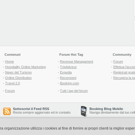
Contenuti
Forum Hot Tag
Community
-
Home
-
Revenue Managament
-
Forum
-
Hospitality Online Marketing
-
TripAdvisor
-
Effettua l'acce
-
News del Turismo
-
Expedia
-
Registrati grati
-
Online Distribution
-
Recensioni
-
Recupera la p
-
Travel 2.0
-
Booking.com
-
Forum
-
Tutti i tag del forum
Sottoscrivi il Feed RSS
Booking Blog Mobile
Resta sempre aggiornato ed in contatto
Naviga direttamente dal tuo cel
organizzazione utilizza i cookies al fine di fornire ai propri clienti la miglior espe
Copyright © 2006-2026 QNT S.r.l. Socio Unico -
www.qnt.it
P.iva: 02333620488 - 