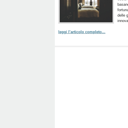
basand
fortun
delle 
innova
leggi l’articolo completo…