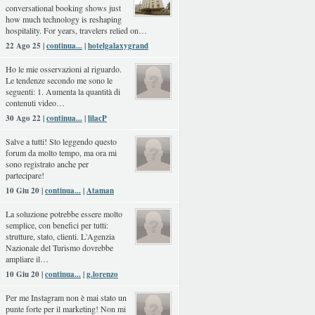
conversational booking shows just
how much technology is reshaping
hospitality. For years, travelers relied on…
22 Ago 25 |
continua...
|
hotelgalaxygrand
Ho le mie osservazioni al riguardo.
Le tendenze secondo me sono le
seguenti: 1. Aumenta la quantità di
contenuti video…
30 Ago 22 |
continua...
|
lilacP
Salve a tutti! Sto leggendo questo
forum da molto tempo, ma ora mi
sono registrato anche per
partecipare!
10 Giu 20 |
continua...
|
Ataman
La soluzione potrebbe essere molto
semplice, con benefici per tutti:
strutture, stato, clienti. L'Agenzia
Nazionale del Turismo dovrebbe
ampliare il…
10 Giu 20 |
continua...
|
g.lorenzo
Per me Instagram non è mai stato un
punte forte per il marketing! Non mi