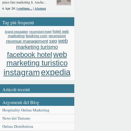
piace fare marketing lì. Anche…
6 Apr 20 |
continua...
|
Ataman
Tag più frequenti
hotel web
brand reputation
recensioni hotel
booking.com
recensioni
marketing
web
seo
revenue management
marketing turismo
web
facebook hotel
marketing turistico
expedia
instagram
Articoli recenti
Argomenti del Blog
Hospitality Online Marketing
News del Turismo
Online Distribution