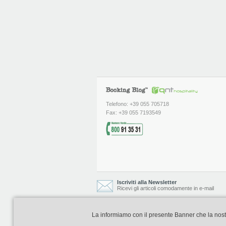
Telefono: +39 055 705718
Fax: +39 055 7193549
Iscriviti alla Newsletter
Ricevi gli articoli comodamente in e-mail
La informiamo con il presente Banner che la nostra 
Booking Blog è realizzato e curato da