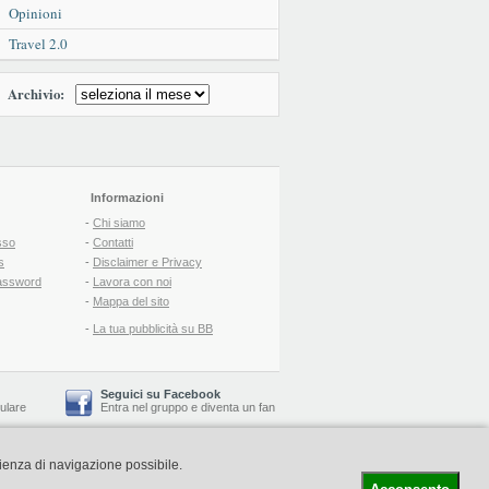
Opinioni
Travel 2.0
Archivio:
Informazioni
-
Chi siamo
sso
-
Contatti
s
-
Disclaimer e Privacy
assword
-
Lavora con noi
-
Mappa del sito
-
La tua pubblicità su BB
Seguici su Facebook
lulare
Entra nel gruppo
e
diventa un fan
rienza di navigazione possibile.
-
Booking Blog
™ -
Il blog del Web Marketing Turistico
C.S.: € 19.000 i.v. - CCIAA: Firenze - REA: FI-522110