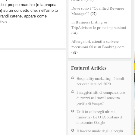
service
o il proprio marchio (e la propria
hotel
Dove sono i “Qualified Revenue
a) su un concetto che, nell’ambito
Manager”?
(97)
grandi catene, appare come
In Business Listing su
tivo.
TripAdvisor: le prime impressioni
(94)
Albergatori, attenti a scrivere
recensioni false su Booking.com
(92)
Featured Articles
Hospitality marketing - 5 modi
per eccellere nel 2020
I maggiori siti di comparazione
di prezzi nel travel sono una
perdita di tempo?
Utili in calo negli ultimi
trimestri - Le OTA puntano il
dito contro Google
Il fascino rurale degli alberghi