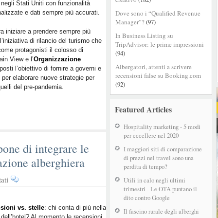
negli Stati Uniti con funzionalità
arriva
alizzate e dati sempre più accurati.
Dove sono i “Qualified Revenue
negli
Manager”?
(97)
Stati
 iniziare a prendere sempre più
Uniti
In Business Listing su
l’iniziativa di rilancio del turismo che
TripAdvisor: le prime impressioni
ome protagonisti il colosso di
(94)
in View e l’
Organizzazione
Albergatori, attenti a scrivere
osti l’obiettivo di fornire a governi e
recensioni false su Booking.com
i per elaborare nuove strategie per
(92)
 quelli del pre-pandemia.
Featured Articles
Hospitality marketing - 5 modi
per eccellere nel 2020
ne di integrare le
I maggiori siti di comparazione
di prezzi nel travel sono una
cazione alberghiera
perdita di tempo?
su
ati
Utili in calo negli ultimi
Travel
trimestri - Le OTA puntano il
dito contro Google
News:
l’OMT
ioni vs. stelle
: chi conta di più nella
Il fascino rurale degli alberghi
 dell’hotel? Al momento le recensioni