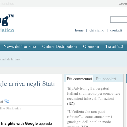
Turistico
home
|
chi siamo
|
contatti
|
News del Turismo
Online Distribution
Opinioni
Travel 2.0
ondiale turismo
Più commentati
Più popolari
le arriva negli Stati
TripAdvisor: gli albergatori
italiani si uniscono per combattere
recensioni false e diffamazioni
su
ti
(182)
Travel
line Distribution
“Un’offerta che non puoi
Insights
rifiutare”… come aumentare i
with
guadagni dell’hotel in modo
Google
l Insights with Google
approda
creativo
(182)