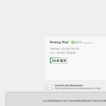
Telefono: +39 055 705718
Fax: +39 055 7193549
Iscriviti alla Newsletter
Ricevi gli articoli comodamente in e-mail
La informiamo con il presente Banner che la nostra 
Booking Blog è realizzato e curato da