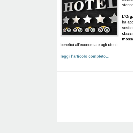
stann
L’Org
ha app
sosti
class
mossa
benefici all’economia e agli utenti.
leggi l’articolo completo…