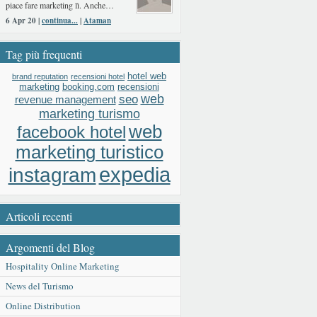
piace fare marketing lì. Anche…
6 Apr 20 |
continua...
|
Ataman
Tag più frequenti
hotel web
brand reputation
recensioni hotel
booking.com
recensioni
marketing
web
seo
revenue management
marketing turismo
web
facebook hotel
marketing turistico
expedia
instagram
Articoli recenti
Argomenti del Blog
Hospitality Online Marketing
News del Turismo
Online Distribution