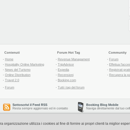
Contenuti
Forum Hot Tag
Community
-
Home
-
Revenue Managament
-
Forum
-
Hospitality Online Marketing
-
TripAdvisor
-
Effettua l'acce
-
News del Turismo
-
Expedia
-
Registrati grati
-
Online Distribution
-
Recensioni
-
Recupera la p
-
Travel 2.0
-
Booking.com
-
Forum
-
Tutti i tag del forum
Sottoscrivi il Feed RSS
Booking Blog Mobile
Resta sempre aggiornato ed in contatto
Naviga direttamente dal tuo cel
organizzazione utilizza i cookies al fine di fornire ai propri clienti la miglior espe
Copyright © 2006-2026 QNT S.r.l. Socio Unico -
www.qnt.it
P.iva: 02333620488 - 