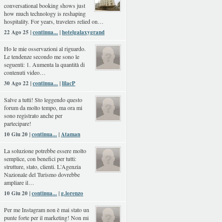
conversational booking shows just
how much technology is reshaping
hospitality. For years, travelers relied on…
22 Ago 25 |
continua...
|
hotelgalaxygrand
Ho le mie osservazioni al riguardo.
Le tendenze secondo me sono le
seguenti: 1. Aumenta la quantità di
contenuti video…
30 Ago 22 |
continua...
|
lilacP
Salve a tutti! Sto leggendo questo
forum da molto tempo, ma ora mi
sono registrato anche per
partecipare!
10 Giu 20 |
continua...
|
Ataman
La soluzione potrebbe essere molto
semplice, con benefici per tutti:
strutture, stato, clienti. L'Agenzia
Nazionale del Turismo dovrebbe
ampliare il…
10 Giu 20 |
continua...
|
g.lorenzo
Per me Instagram non è mai stato un
punte forte per il marketing! Non mi