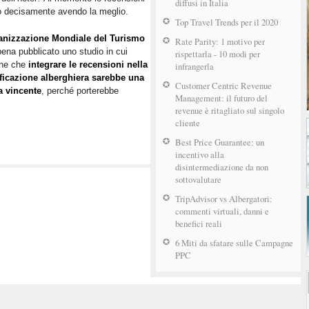
propone
diffusi in Italia
o decisamente avendo la meglio.
di
Top Travel Trends per il 2020
integrare
anizzazione Mondiale del Turismo
le
Rate Parity: 1 motivo per
ena pubblicato uno studio in cui
rispettarla - 10 modi per
recensioni
ene che
integrare le recensioni nella
infrangerla
nella
ificazione alberghiera sarebbe una
classificazione
Customer Centric Revenue
 vincente
, perché porterebbe
alberghiera
Management: il futuro del
revenue è ritagliato sul singolo
cliente
Best Price Guarantee: un
incentivo alla
disintermediazione da non
sottovalutare
TripAdvisor vs Albergatori:
commenti virtuali, danni e
benefici reali
6 Miti da sfatare sulle Campagne
PPC