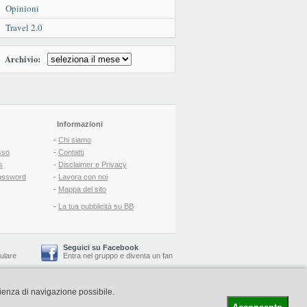
Opinioni
Travel 2.0
Archivio:
Informazioni
-
Chi siamo
sso
-
Contatti
s
-
Disclaimer e Privacy
assword
-
Lavora con noi
-
Mappa del sito
-
La tua pubblicità su BB
Seguici su Facebook
lulare
Entra nel gruppo
e
diventa un fan
rienza di navigazione possibile.
-
Booking Blog
™ -
Il blog del Web Marketing Turistico
C.S.: € 19.000 i.v. - CCIAA: Firenze - REA: FI-522110