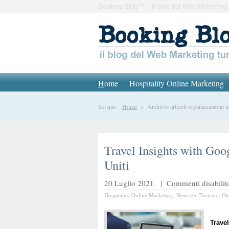
Booking Blog™ – Il blog del Web Marketing 
H
ome
Hospitality Online Marketing
Sei qui:
Home
» Archivio articoli organizzazione m
Travel Insights with Goog
Uniti
20 Luglio 2021 |
Commenti disabilita
Hospitality Online Marketing
,
News del Turismo
,
On
Trave