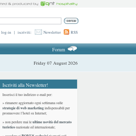
log-in
|
iscriviti:
Newsletter
RSS
Forum
Friday 07 August 2026
Iscriviti alla Newsletter!
Inserisci il tuo indirizzo e-mail per:
» rimanere aggiornato ogni settimana sulle
strategie di web marketing
indispensabili per
promuovere l’hotel su Internet;
» non perdere mai le
ultime novità del mercato
turistico
nazionale ed internazionale
;
» accedere ai
BONUS esclusivi
riservati agli