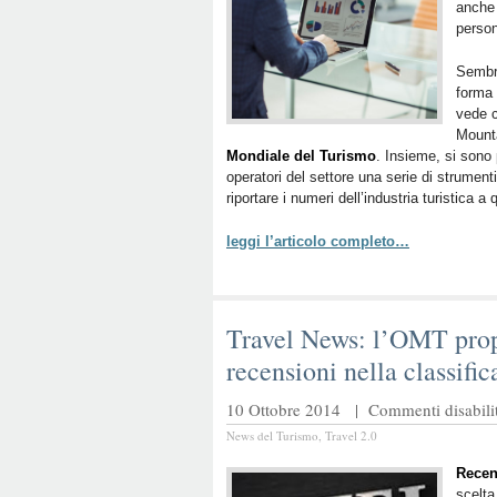
anche 
person
Sembra
forma 
vede c
Mounta
Mondiale del Turismo
. Insieme, si sono p
operatori del settore una serie di strument
riportare i numeri dell’industria turistica a
leggi l’articolo completo…
Travel News: l’OMT propo
recensioni nella classifi
10 Ottobre 2014 |
Commenti disabilit
News del Turismo
,
Travel 2.0
Recens
scelta