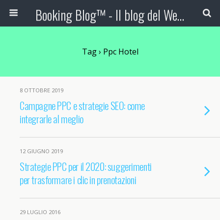
Booking Blog™ - Il blog del Web Marketing Turistico
Tag › Ppc Hotel
8 OTTOBRE 2019
Campagne PPC e strategie SEO: come
integrarle al meglio
12 GIUGNO 2019
Strategie PPC per il 2020: suggerimenti
per trasformare i clic in prenotazioni
29 LUGLIO 2016